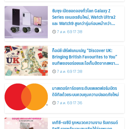
ซัมซุง เปิดยอดจองทั่วโลก Galaxy Z
Series เจเนอเรชันใหม่, Watch Ultra2
และ Watch9 สูงกว่ารุ่นก่อนหน้ากว่า
30%
7 ส.ค. 69 17:38
ท็อปส์ เสิร์ฟแคมเปญ “Discover UK:
Bringing British Favourites to You”
ขนทัพของอร่อยและไอเท็มฮิตจากสหราช
อาณาจักร ส่งตรงถึงมือตั้งแต่วันนี้ – 18
7 ส.ค. 69 17:38
สิงหาคมนี้
มาสเตอร์การ์ดยกระดับแพลตฟอร์มบัตร
ดิจิทัลด้วยระบบควบคุมความปลอดภัยใหม่
7 ส.ค. 69 17:36
เคทีซี–เจซีบี รุกหมวดความงาม รับเทรนด์
Self-careจำนวนสมาชิกใช้จ่ายหมวด