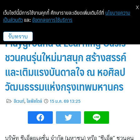
X
เว็บไซต์นี้มีการใช้งานคุกกี้ ศึกษารายละเอียดเพิ่มเติมได้ที่
นโยบายความ
เป็นส่วนตัว
และ
ข้อตกลงการใช้บริการ
ซีเอ็ด เปิดพื้นที่ “SE-ED
Playground & Learning Oasis”
รับทราบ
ชวนคนรุ่นใหม่มาสนุก สร้างสรรค์
และเติมแรงบันดาลใจ ณ หอศิลป
วัฒนธรรมแห่งกรุงเทพมหานคร
อีเวนท์
,
ไลฟ์สไตล์
15 ม.ค. 69 13:25
บริษัท ซีเอ็ดยูเคชั่น จำกัด (มหาชน) หรือ “ซีเอ็ด” ชวนคน