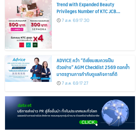
Trend with Expanded Beauty
Privileges Number of KTC JCB
Cardmembers Spending on
7 ส.ค. 69 17:30
Cosmetics Rises 26%
ADVICE คว้า “ดีเยี่ยมสมควรเป็น
ตัวอย่าง” AGM Checklist 2569 ตอกย้ำ
มาตรฐานการกำกับดูแลกิจการที่ดี
7 ส.ค. 69 17:27