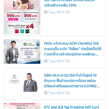
เครื่องสำอางเพิ่ม 26%
7 ส.ค. 69 17:34
PHOL คว้าคะแนน AGM Checklist 100
คะแนนเต็ม ระดับ “ดีเยี่ยม” ต่อเนื่องเป็นปีที่
7 ตอกย้ำการดำเนินธุรกิจตามหลักธร
รมาภิบาล โปร่งใส สร้างความเชื่อมั่นผู้ถือ
7 ส.ค. 69 17:33
หุ้น
SINO ประกาศ Q2/69 ทำกำไรสุทธิ 10
ล้านบาท ฟื้นตัวแกร่งจากไตรมาสก่อน
เตรียมจ่ายปันผลระหว่างกาล 0.014423
บาทต่อหุ้น ครึ่งปีหลังมุ่งเติบโตต่อเนื่อง
7 ส.ค. 69 17:33
KTC and JCB Tap Growing Self-Care