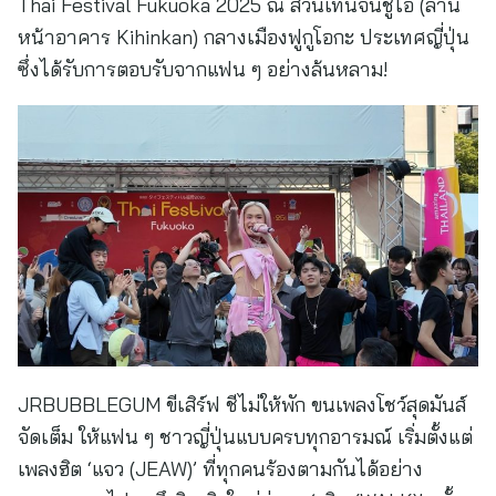
Thai Festival Fukuoka 2025 ณ สวนเทนจินชูโอ (ลาน
หน้าอาคาร Kihinkan) กลางเมืองฟูกูโอกะ ประเทศญี่ปุ่น
ซึ่งได้รับการตอบรับจากแฟน ๆ อย่างล้นหลาม!
JRBUBBLEGUM ขีเสิร์ฟ ชีไม่ให้พัก ขนเพลงโชว์สุดมันส์
จัดเต็ม ให้แฟน ๆ ชาวญี่ปุ่นแบบครบทุกอารมณ์ เริ่มตั้งแต่
เพลงฮิต ‘แจว (JEAW)’ ที่ทุกคนร้องตามกันได้อย่าง