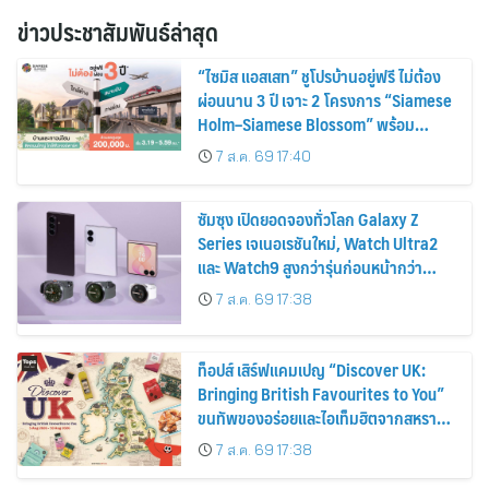
ข่าวประชาสัมพันธ์ล่าสุด
“ไซมิส แอสเสท” ชูโปรบ้านอยู่ฟรี ไม่ต้อง
ผ่อนนาน 3 ปี เจาะ 2 โครงการ “Siamese
Holm–Siamese Blossom” พร้อม
ส่วนลดและสิทธิพิเศษถึง 31 สิงหาคม
7 ส.ค. 69 17:40
2569
ซัมซุง เปิดยอดจองทั่วโลก Galaxy Z
Series เจเนอเรชันใหม่, Watch Ultra2
และ Watch9 สูงกว่ารุ่นก่อนหน้ากว่า
30%
7 ส.ค. 69 17:38
ท็อปส์ เสิร์ฟแคมเปญ “Discover UK:
Bringing British Favourites to You”
ขนทัพของอร่อยและไอเท็มฮิตจากสหราช
อาณาจักร ส่งตรงถึงมือตั้งแต่วันนี้ – 18
7 ส.ค. 69 17:38
สิงหาคมนี้