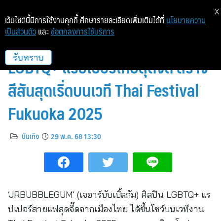
X
เว็บไซต์นี้มีการใช้งานคุกกี้ ศึกษารายละเอียดเพิ่มเติมได้ที่
นโยบายความ
เป็นส่วนตัว
และ
ข้อตกลงการใช้บริการ
ชีเสิร์ฟ! JRBUBBLEGUM ศิลปิน
LGBTQ+ แรปเปอร์ไทยสุดจี๊ด สร้าง
รับทราบ
สีสันสุดเริ่ดบนเวที Thai Festival
Fukuoka 2025
บันเทิง
29 พ.ค. 68 13:30
‘JRBUBBLEGUM’ (เจอาร์บับเบิ้ลกัม) ศิลปิน LGBTQ+ แร
ปเปอร์สายแฟสุดจี๊ดจากเมืองไทย ได้ขึ้นโชว์บนเวทีงาน