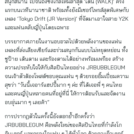
สนุกสนาน ไปจนถึงซิงเกิลใหม่ล่าสุด ‘เดิน (WALK)’ ครั้ง
แรกบนเวทีนานาชาติ พร้อมทั้งยังมีเซอร์ไพรส์สุดพิเศษกับ
เพลง ‘Tokyo Drift (JR Version)’ ที่จัดมาเอาใจสาย Y2K
และแฟนคลับญี่ปุ่นโดยเฉพาะ
บรรยากาศภายในงานอบอวลไปด้วยพลังงานของแฟน
เพลงที่ส่งเสียงเชียร์และร่วมสนุกกันแบบไม่หยุดหย่อน ทั้ง
ชูป้าย เต้นตาม และร้องตามได้อย่างพร้อมเพรียง สร้าง
ความประทับใจให้กับศิลปินไทยอย่าง JRBUBBLEGUM
จนเจ้าตัวต้องโพสต์ขอบคุณแฟน ๆ ด้วยรอยยิ้มเปี่ยมความ
สุขว่า “วันนี้เจอาร์แฮปปี้มาก ๆ ค่ะ ที่ได้เจอพี่ ๆ คนไทย
และคนญี่ปุ่นหลายคนที่อยู่ที่นี่ ให้การต้อนรับและจัดงาน
อบอุ่นมาก ๆ เลยค้า”
การปรากฏตัวในครั้งนี้ยังตอกย้ำอีกครั้งว่า
JRBUBBLEGUM คือพลังใหม่ของศิลปินไทยที่กำลังโก
อินเตอร์ และครองใจแฟน ๆ ได้ทั่วโลก ด้วยคาแร็กเตอร์