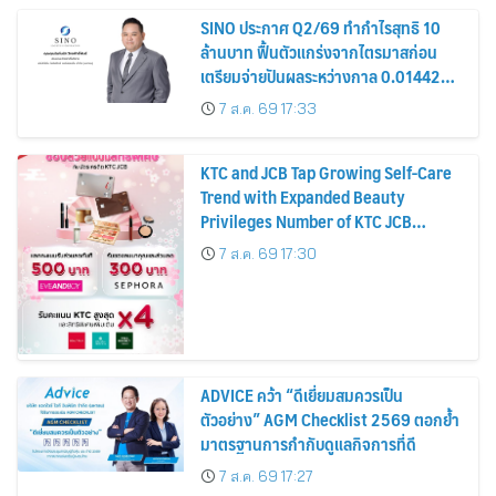
SINO ประกาศ Q2/69 ทำกำไรสุทธิ 10
ล้านบาท ฟื้นตัวแกร่งจากไตรมาสก่อน
เตรียมจ่ายปันผลระหว่างกาล 0.014423
บาทต่อหุ้น ครึ่งปีหลังมุ่งเติบโตต่อเนื่อง
7 ส.ค. 69 17:33
KTC and JCB Tap Growing Self-Care
Trend with Expanded Beauty
Privileges Number of KTC JCB
Cardmembers Spending on
7 ส.ค. 69 17:30
Cosmetics Rises 26%
ADVICE คว้า “ดีเยี่ยมสมควรเป็น
ตัวอย่าง” AGM Checklist 2569 ตอกย้ำ
มาตรฐานการกำกับดูแลกิจการที่ดี
7 ส.ค. 69 17:27