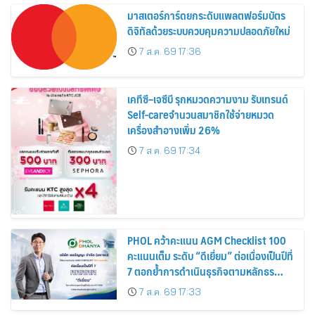
มาสเตอร์การ์ดยกระดับแพลตฟอร์มบัตร
ดิจิทัลด้วยระบบควบคุมความปลอดภัยใหม่
7 ส.ค. 69 17:36
เคทีซี–เจซีบี รุกหมวดความงาม รับเทรนด์
Self-careจำนวนสมาชิกใช้จ่ายหมวด
เครื่องสำอางเพิ่ม 26%
7 ส.ค. 69 17:34
PHOL คว้าคะแนน AGM Checklist 100
คะแนนเต็ม ระดับ “ดีเยี่ยม” ต่อเนื่องเป็นปีที่
7 ตอกย้ำการดำเนินธุรกิจตามหลักธร
รมาภิบาล โปร่งใส สร้างความเชื่อมั่นผู้ถือ
7 ส.ค. 69 17:33
หุ้น