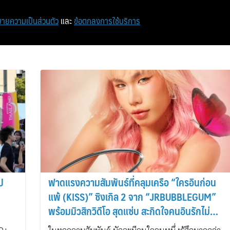
หน้าแรก
ท่องเที่ยว
ไอที
เศรษฐกิจ/การเงิน
ายความเป็นส่วนตัว
และ
ข้อตกลงการใช้บริการ
ป
ฟาดแรงความสัมพันธ์ที่คลุมเครือ “ใครอินก่อน
แพ้ (KISS)” ซิงเกิล 2 จาก “JRBUBBLEGUM”
พร้อมมิวสิกวิดีโอ สุดแซ่บ สะกิดใจคนอินรักไม่
ชัดเจน!