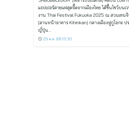
‘JRBUBBLEGUM’ (เจอาร์บับเบิ้ลกัม) ศิลปิน LGB
แรปเปอร์สายแฟสุดจี๊ดจากเมืองไทย ได้ขึ้นโชว์บนเว
งาน Thai Festival Fukuoka 2025 ณ สวนเทนจิ
(ลานหน้าอาคาร Kihinkan) กลางเมืองฟูกูโอกะ ป
ญี่ปุ่น…
29 พ.ค. 68 13:30