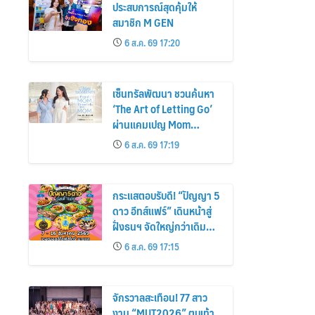
ประสบการณ์สุดคุ้มให้
สมาชิก M GEN
6 ส.ค. 69 17:20
เซ็นทรัลพัฒนา ชวนค้นหา
‘The Art of Letting Go’
ผ่านแคมเปญ Mom
Moments: Proud Mom.
6 ส.ค. 69 17:19
Proud of My Mom.
กระแสตอบรับดี! “ปัญญา 5
ดาว อีทส์แฟร์” เดินหน้าสู่
ฝั่งธนฯ จัดใหญ่กว่าเดิม
ร้านเด็ดเพิ่ม อิ่มฟิน 10 วัน
6 ส.ค. 69 17:15
เต็ม!
จักรวาลสะเทือน! 77 สาว
งาม “MUT2026” ตบเท้า