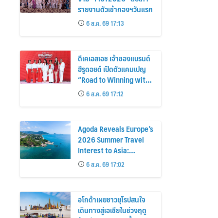
รายงานตัวเข้ากองฯวันแรก
6 ส.ค. 69 17:13
ดีเคเอสเอช เจ้าของแบรนด์
ฮีรูดอยด์ เปิดตัวแคมเปญ
“Road to Winning with
the MPS Science”
6 ส.ค. 69 17:12
Agoda Reveals Europe’s
2026 Summer Travel
Interest to Asia:
Bangkok, Koh Samui,
6 ส.ค. 69 17:02
and Pattaya Among the
Top Cities
อโกด้าเผยชาวยุโรปสนใจ
เดินทางสู่เอเชียในช่วงฤดู