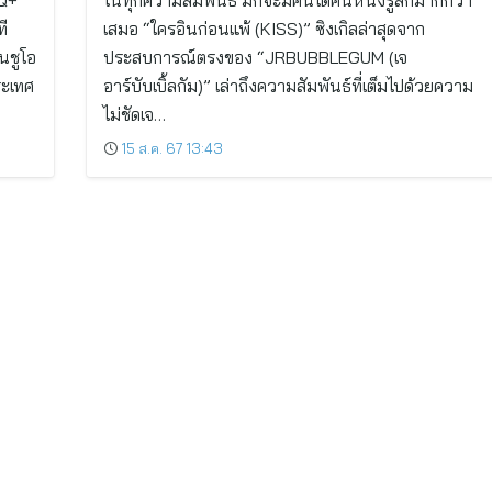
TQ+
ในทุกความสัมพันธ์ มักจะมีคนใดคนหนึ่งรู้สึกมากกว่า
ที
เสมอ “ใครอินก่อนแพ้ (KISS)” ซิงเกิลล่าสุดจาก
นชูโอ
ประสบการณ์ตรงของ “JRBUBBLEGUM (เจ
ระเทศ
อาร์บับเบิ้ลกัม)” เล่าถึงความสัมพันธ์ที่เต็มไปด้วยความ
ไม่ชัดเจ…
15 ส.ค. 67 13:43