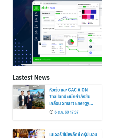
Lastest News
หัวเว่ย และ GAC AION
Thailand ผนึกกำลังขับ
เคลื่อน Smart Energy
Ecosystem เชื่อม GAC
6 ส.ค. 69 17:37
GN8 PHEV รถยนต์ MPV
ระดับพรีเมียม เข้ากับ
พลังงานแสงอาทิตย์ภายใน
เมเจอร์ ซีนีเพล็กซ์ กรุ้ป มอบ
บ้าน