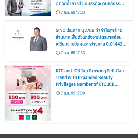
7 ตอกย้ำการดำเนินธุรกิจตามหลักธร
รมาภิบาล โปร่งใส สร้างความเชื่อมั่นผู้ถือ
7 ส.ค. 69 17:33
หุ้น
SINO ประกาศ Q2/69 ทำกำไรสุทธิ 10
ล้านบาท ฟื้นตัวแกร่งจากไตรมาสก่อน
เตรียมจ่ายปันผลระหว่างกาล 0.014423
บาทต่อหุ้น ครึ่งปีหลังมุ่งเติบโตต่อเนื่อง
7 ส.ค. 69 17:33
KTC and JCB Tap Growing Self-Care
Trend with Expanded Beauty
Privileges Number of KTC JCB
Cardmembers Spending on
7 ส.ค. 69 17:30
Cosmetics Rises 26%