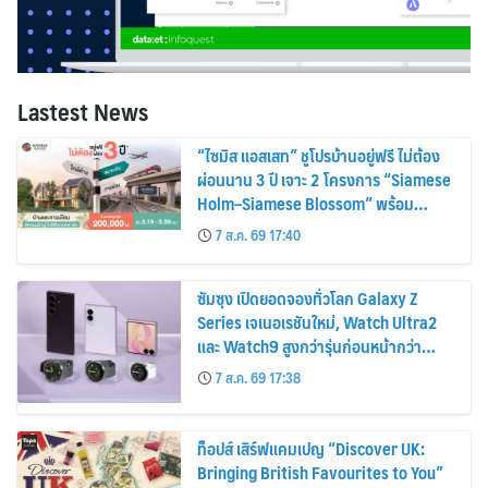
Lastest News
“ไซมิส แอสเสท” ชูโปรบ้านอยู่ฟรี ไม่ต้อง
ผ่อนนาน 3 ปี เจาะ 2 โครงการ “Siamese
Holm–Siamese Blossom” พร้อม
ส่วนลดและสิทธิพิเศษถึง 31 สิงหาคม
7 ส.ค. 69 17:40
2569
ซัมซุง เปิดยอดจองทั่วโลก Galaxy Z
Series เจเนอเรชันใหม่, Watch Ultra2
และ Watch9 สูงกว่ารุ่นก่อนหน้ากว่า
30%
7 ส.ค. 69 17:38
ท็อปส์ เสิร์ฟแคมเปญ “Discover UK:
Bringing British Favourites to You”