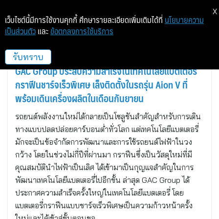
X
เว็บไซต์นี้มีการใช้งานคุกกี้ ศึกษารายละเอียดเพิ่มเติมได้ที่
นโยบายความ
เป็นส่วนตัว
และ
ข้อตกลงการใช้บริการ
text_th
รับทราบ
GAC Group ประสบความสำเร็จในเทคโนโลยีแบตเตอรี่
กราฟีนชาร์จเร็วพิเศษ เล็งติดตั้งในรถรุ่น Aion V ที่
พร้อมเดินเครื่องผลิตในเดือนกันยายน
รถยนต์พลังงานใหม่ได้กลายเป็นโซลูชันสำคัญสำหรับการเดิน
ทางแบบปลดปล่อยคาร์บอนต่ำทั่วโลก แต่เทคโนโลยีแบตเตอรี่
มักจะเป็นข้อจำกัดการพัฒนาและการใช้รถยนต์ไฟฟ้าในวง
กว้าง โดยในช่วงไม่กี่ปีที่ผ่านมา กราฟีนซึ่งเป็นวัสดุใหม่ที่มี
คุณสมบัตินำไฟฟ้าเป็นเลิศ ได้เข้ามาเป็นกุญแจสำคัญในการ
พัฒนาเทคโนโลยีแบตเตอรี่ไปอีกขั้น ล่าสุด GAC Group ได้
ประกาศความสำเร็จครั้งใหญ่ในเทคโนโลยีแบตเตอรี่ โดย
แบตเตอรี่กราฟีนแบบชาร์จเร็วพิเศษเป็นความก้าวหน้าครั้ง
ใหม่และได้เข้าสู่ขั้นตอนขอ…