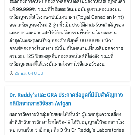
ระลึกถึงการค้นพบทองคำที่คลอนไดค์ในผลงานเหรียญทองคำ
แท้ 99.999% ขณะที่ไข่อีสเตอร์แบบฉบับยูเครนส่องแสงบน
เหรียญทรงไข่ โรงกษาปณ์แคนาดา (Royal Canadian Mint)
ออกเหรียญทองใหม่ 2 รุ่น ซึ่งเป็นประวัติศาสตร์บทสำคัญของ
แคนาดาและฉายแสงให้กับนวัตกรรมพื้นบ้าน โดยผลงาน
ล่าสุดในตระกูลเหรียญทองคำบริสุทธิ์ 99.999% หนัก 1
ออนซ์ของทางโรงกษาปณ์นั้น เป็นผลงานเพื่อเฉลิมฉลองการ
ครบรอบ 125 ปีของยุคตื่นทองคลอนไดค์ที่โด่งดัง ขณะที่
เหรียญสะสมที่ได้แรงบันดาลใจจากไข่อีสเตอร์ของย…
29 ม.ค. 64 8:00
Dr. Reddy’s และ GRA ประกาศข้อมูลที่มีนัยสำคัญทาง
คลินิกจากการวิจัยยา Avigan
ผลการวิเคราะห์กลุ่มย่อยเผยให้เห็นว่า ผู้ป่วยกลุ่มความเสี่ยง
ต่ำที่เข้ารับการรักษาโรคโควิด-19 ได้รับอนุญาตให้ออกจากโรง
พยาบาลเร็วกว่าอีกกลุ่มถึง 3 วัน Dr. Reddy’s Laboratories