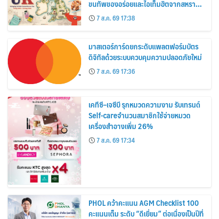
ขนทัพของอร่อยและไอเท็มฮิตจากสหราช
อาณาจักร ส่งตรงถึงมือตั้งแต่วันนี้ – 18
7 ส.ค. 69 17:38
สิงหาคมนี้
มาสเตอร์การ์ดยกระดับแพลตฟอร์มบัตร
ดิจิทัลด้วยระบบควบคุมความปลอดภัยใหม่
7 ส.ค. 69 17:36
เคทีซี–เจซีบี รุกหมวดความงาม รับเทรนด์
Self-careจำนวนสมาชิกใช้จ่ายหมวด
เครื่องสำอางเพิ่ม 26%
7 ส.ค. 69 17:34
PHOL คว้าคะแนน AGM Checklist 100
คะแนนเต็ม ระดับ “ดีเยี่ยม” ต่อเนื่องเป็นปีที่