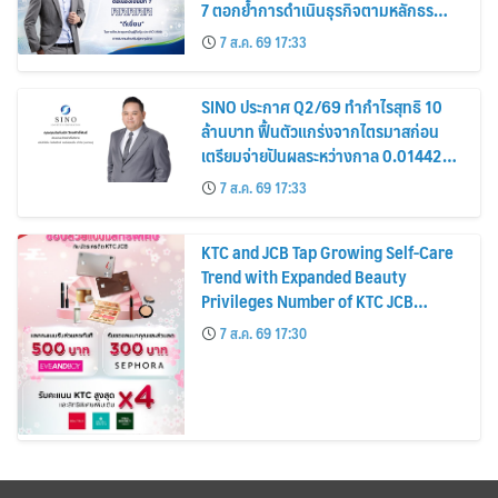
7 ตอกย้ำการดำเนินธุรกิจตามหลักธร
รมาภิบาล โปร่งใส สร้างความเชื่อมั่นผู้ถือ
7 ส.ค. 69 17:33
หุ้น
SINO ประกาศ Q2/69 ทำกำไรสุทธิ 10
ล้านบาท ฟื้นตัวแกร่งจากไตรมาสก่อน
เตรียมจ่ายปันผลระหว่างกาล 0.014423
บาทต่อหุ้น ครึ่งปีหลังมุ่งเติบโตต่อเนื่อง
7 ส.ค. 69 17:33
KTC and JCB Tap Growing Self-Care
Trend with Expanded Beauty
Privileges Number of KTC JCB
Cardmembers Spending on
7 ส.ค. 69 17:30
Cosmetics Rises 26%