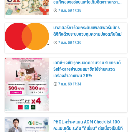
ขนทัพของอร่อยและไอเท็มฮิตจากสหราช
อาณาจักร ส่งตรงถึงมือตั้งแต่วันนี้ – 18
7 ส.ค. 69 17:38
สิงหาคมนี้
มาสเตอร์การ์ดยกระดับแพลตฟอร์มบัตร
ดิจิทัลด้วยระบบควบคุมความปลอดภัยใหม่
7 ส.ค. 69 17:36
เคทีซี–เจซีบี รุกหมวดความงาม รับเทรนด์
Self-careจำนวนสมาชิกใช้จ่ายหมวด
เครื่องสำอางเพิ่ม 26%
7 ส.ค. 69 17:34
PHOL คว้าคะแนน AGM Checklist 100
คะแนนเต็ม ระดับ “ดีเยี่ยม” ต่อเนื่องเป็นปีที่