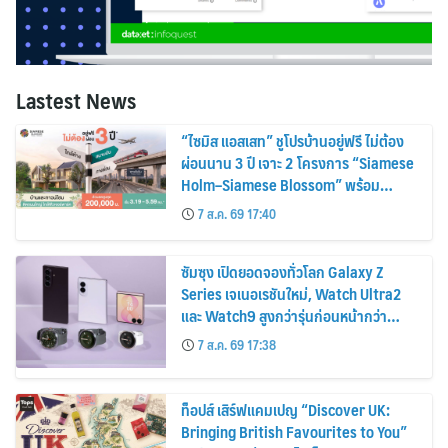
Lastest News
“ไซมิส แอสเสท” ชูโปรบ้านอยู่ฟรี ไม่ต้อง
ผ่อนนาน 3 ปี เจาะ 2 โครงการ “Siamese
Holm–Siamese Blossom” พร้อม
ส่วนลดและสิทธิพิเศษถึง 31 สิงหาคม
7 ส.ค. 69 17:40
2569
ซัมซุง เปิดยอดจองทั่วโลก Galaxy Z
Series เจเนอเรชันใหม่, Watch Ultra2
และ Watch9 สูงกว่ารุ่นก่อนหน้ากว่า
30%
7 ส.ค. 69 17:38
ท็อปส์ เสิร์ฟแคมเปญ “Discover UK:
Bringing British Favourites to You”