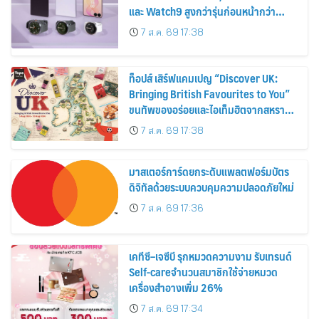
และ Watch9 สูงกว่ารุ่นก่อนหน้ากว่า
30%
7 ส.ค. 69 17:38
ท็อปส์ เสิร์ฟแคมเปญ “Discover UK:
Bringing British Favourites to You”
ขนทัพของอร่อยและไอเท็มฮิตจากสหราช
อาณาจักร ส่งตรงถึงมือตั้งแต่วันนี้ – 18
7 ส.ค. 69 17:38
สิงหาคมนี้
มาสเตอร์การ์ดยกระดับแพลตฟอร์มบัตร
ดิจิทัลด้วยระบบควบคุมความปลอดภัยใหม่
7 ส.ค. 69 17:36
เคทีซี–เจซีบี รุกหมวดความงาม รับเทรนด์
Self-careจำนวนสมาชิกใช้จ่ายหมวด
เครื่องสำอางเพิ่ม 26%
7 ส.ค. 69 17:34