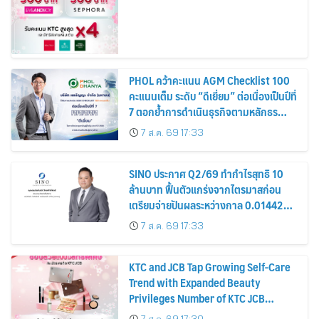
PHOL คว้าคะแนน AGM Checklist 100
คะแนนเต็ม ระดับ “ดีเยี่ยม” ต่อเนื่องเป็นปีที่
7 ตอกย้ำการดำเนินธุรกิจตามหลักธร
รมาภิบาล โปร่งใส สร้างความเชื่อมั่นผู้ถือ
7 ส.ค. 69 17:33
หุ้น
SINO ประกาศ Q2/69 ทำกำไรสุทธิ 10
ล้านบาท ฟื้นตัวแกร่งจากไตรมาสก่อน
เตรียมจ่ายปันผลระหว่างกาล 0.014423
บาทต่อหุ้น ครึ่งปีหลังมุ่งเติบโตต่อเนื่อง
7 ส.ค. 69 17:33
KTC and JCB Tap Growing Self-Care
Trend with Expanded Beauty
Privileges Number of KTC JCB
Cardmembers Spending on
7 ส.ค. 69 17:30