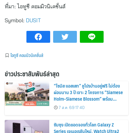
ที่มา:
ไอทูซี คอมมิวนิเคชั่นส์
Symbol:
DUSIT
ไอทูซี คอมมิวนิเคชั่นส์
ข่าวประชาสัมพันธ์ล่าสุด
“ไซมิส แอสเสท” ชูโปรบ้านอยู่ฟรี ไม่ต้อง
ผ่อนนาน 3 ปี เจาะ 2 โครงการ “Siamese
Holm–Siamese Blossom” พร้อม
ส่วนลดและสิทธิพิเศษถึง 31 สิงหาคม
7 ส.ค. 69 17:40
2569
ซัมซุง เปิดยอดจองทั่วโลก Galaxy Z
Series เจเนอเรชันใหม่, Watch Ultra2