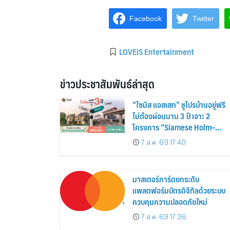
Facebook
Twitter
LOVEiS Entertainment
ข่าวประชาสัมพันธ์ล่าสุด
“ไซมิส แอสเสท” ชูโปรบ้านอยู่ฟรี
ไม่ต้องผ่อนนาน 3 ปี เจาะ 2
โครงการ “Siamese Holm–
Siamese Blossom” พร้อม
7 ส.ค. 69 17:40
ส่วนลดและสิทธิพิเศษถึง 31
สิงหาคม 2569
มาสเตอร์การ์ดยกระดับ
แพลตฟอร์มบัตรดิจิทัลด้วยระบบ
ควบคุมความปลอดภัยใหม่
7 ส.ค. 69 17:36