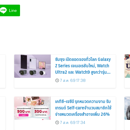
Line
ซัมซุง เปิดยอดจองทั่วโลก Galaxy
Z Series เจเนอเรชันใหม่, Watch
Ultra2 และ Watch9 สูงกว่ารุ่น
ก่อนหน้ากว่า 30%
7 ส.ค. 69 17:38
เคทีซี–เจซีบี รุกหมวดความงาม รับ
เทรนด์ Self-careจำนวนสมาชิกใช้
จ่ายหมวดเครื่องสำอางเพิ่ม 26%
7 ส.ค. 69 17:34