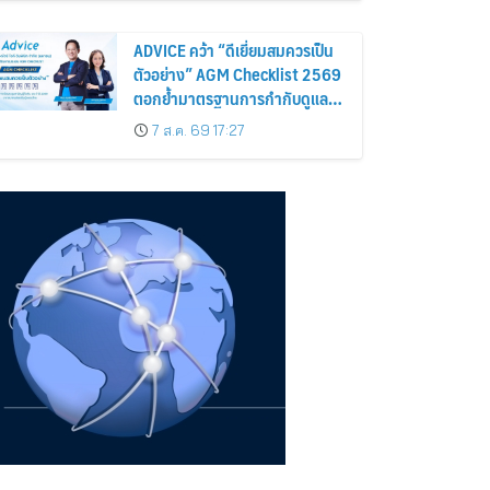
ถือหุ้น
ADVICE คว้า “ดีเยี่ยมสมควรเป็น
ตัวอย่าง” AGM Checklist 2569
ตอกย้ำมาตรฐานการกำกับดูแล
กิจการที่ดี
7 ส.ค. 69 17:27