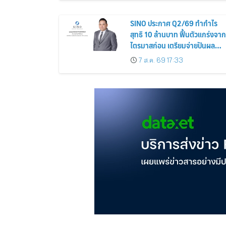
SINO ประกาศ Q2/69 ทำกำไร
สุทธิ 10 ล้านบาท ฟื้นตัวแกร่งจาก
ไตรมาสก่อน เตรียมจ่ายปันผล
ระหว่างกาล 0.014423 บาทต่อหุ้
7 ส.ค. 69 17:33
ครึ่งปีหลังมุ่งเติบโตต่อเนื่อง