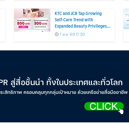
KTC and JCB Tap Growing
Self-Care Trend with
Expanded Beauty Privileges
น
Number of KTC JCB
7 ส.ค. 69 17:30
Cardmembers Spending on
Cosmetics Rises 26%