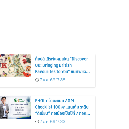
ท็อปส์ เสิร์ฟแคมเปญ “Discover
UK: Bringing British
Favourites to You” ขนทัพของ
อร่อยและไอเท็มฮิตจากสหราช
7 ส.ค. 69 17:38
อาณาจักร ส่งตรงถึงมือตั้งแต่วัน
นี้ – 18 สิงหาคมนี้
PHOL คว้าคะแนน AGM
Checklist 100 คะแนนเต็ม ระดับ
“ดีเยี่ยม” ต่อเนื่องเป็นปีที่ 7 ตอกย้ำ
การดำเนินธุรกิจตามหลักธรรมาภิ
7 ส.ค. 69 17:33
บาล โปร่งใส สร้างความเชื่อมั่นผู้