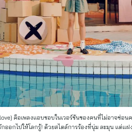
love) คือเพลงแอบชอบในเวอร์ชันของคนที่ไม่อาจซ่อนความ
กออกไปให้โลกรู้! ด้วยสไตล์การร้องที่นุ่ม ละมุน แต่แ