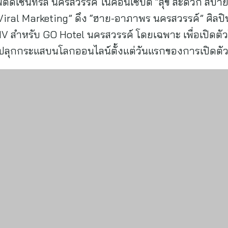
ติดเซ็นทรัล นครสวรรค์ ในคอนเซ็ปต์ “สุข สะดวก สบาย 
 “Viral Marketing” ดึง “ฮาย-อาภาพร นครสวรรค์” ศิลปิน
V สำหรับ GO Hotel นครสวรรค์ โดยเฉพาะ เพื่อเปิดต
้อมปลุกกระแสบนโลกออนไลน์ตั้งแต่วันแรกของการเปิดตั