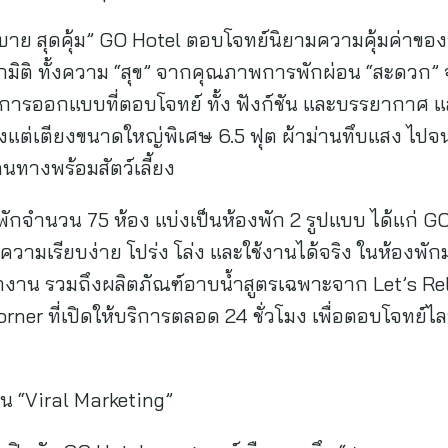
บาย สุดคุ้ม” GO Hotel ตอบโจทย์นิยามความคุ้มค่าของน
ุกมิติ ทั้งความ “สุข” จากคุณภาพการพักผ่อน “สะดวก” จ
การออกแบบที่ตอบโจทย์ ทั้ง ฟังก์ชัน และบรรยากาศ แล
 ตั้งแต่เตียงขนาดใหญ่พิเศษ 6.5 ฟุต ผ้าม่านทึบแสง ไป
ดินทางพร้อมสัตว์เลี้ยง
พักจำนวน 75 ห้อง แบ่งเป็นห้องพัก 2 รูปแบบ ได้แก่
วามเรียบง่าย โปร่ง โล่ง และใช้งานได้จริง ในห้องพั
ทำงาน รวมถึงผลิตภัณฑ์อาบน้ำสูตรเฉพาะจาก Let’s Re
ner ที่เปิดให้บริการตลอด 24 ชั่วโมง เพื่อตอบโจทย์ไ
ป็น “Viral Marketing”