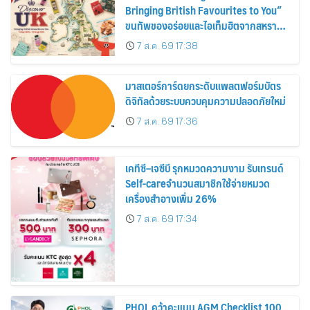
Bringing British Favourites to You”
ขนทัพของอร่อยและไอเท็มฮิตจากสหราช
อาณาจักร ส่งตรงถึงมือตั้งแต่วันนี้ – 18
7 ส.ค. 69 17:38
สิงหาคมนี้
มาสเตอร์การ์ดยกระดับแพลตฟอร์มบัตร
ดิจิทัลด้วยระบบควบคุมความปลอดภัยใหม่
7 ส.ค. 69 17:36
เคทีซี–เจซีบี รุกหมวดความงาม รับเทรนด์
Self-careจำนวนสมาชิกใช้จ่ายหมวด
เครื่องสำอางเพิ่ม 26%
7 ส.ค. 69 17:34
PHOL คว้าคะแนน AGM Checklist 100