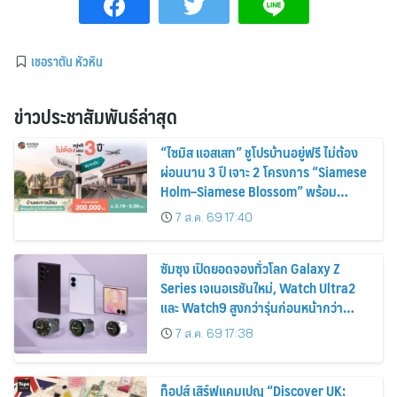
เชอราตัน หัวหิน
ข่าวประชาสัมพันธ์ล่าสุด
“ไซมิส แอสเสท” ชูโปรบ้านอยู่ฟรี ไม่ต้อง
ผ่อนนาน 3 ปี เจาะ 2 โครงการ “Siamese
Holm–Siamese Blossom” พร้อม
ส่วนลดและสิทธิพิเศษถึง 31 สิงหาคม
7 ส.ค. 69 17:40
2569
ซัมซุง เปิดยอดจองทั่วโลก Galaxy Z
Series เจเนอเรชันใหม่, Watch Ultra2
และ Watch9 สูงกว่ารุ่นก่อนหน้ากว่า
30%
7 ส.ค. 69 17:38
ท็อปส์ เสิร์ฟแคมเปญ “Discover UK: