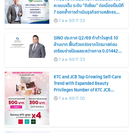
คะแนนเต็ม ระดับ “ดีเยี่ยม” ต่อเนื่องเป็นปีที่
7 ตอกย้ำการดำเนินธุรกิจตามหลักธร
รมาภิบาล โปร่งใส สร้างความเชื่อมั่นผู้ถือ
7 ส.ค. 69 17:33
หุ้น
SINO ประกาศ Q2/69 ทำกำไรสุทธิ 10
ล้านบาท ฟื้นตัวแกร่งจากไตรมาสก่อน
เตรียมจ่ายปันผลระหว่างกาล 0.014423
บาทต่อหุ้น ครึ่งปีหลังมุ่งเติบโตต่อเนื่อง
7 ส.ค. 69 17:33
KTC and JCB Tap Growing Self-Care
Trend with Expanded Beauty
Privileges Number of KTC JCB
Cardmembers Spending on
7 ส.ค. 69 17:30
Cosmetics Rises 26%