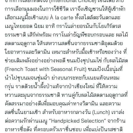
จากการเลือกที่ตั้งใจ (Intentional Choice) เช่นเดียวกับ
การเลือกมุมมองในการใช้ชีวิต เราจึงเชิญชวนให้ผู้เข้าพัก
เลือกเมนูมื้อเช้าแบบ À la carte ทั้งสไตล์ตะวันตกและ
เมนูไทยยอด นิยม อาทิ กราโนล่ายอรมันกับโยเกิร์ตรส
ธรรมชาติ เสิร์ฟพร้อม กราโนล่าธัญพืชอบกรอบและ ผลไม้
สดตามฤดูกาล ให้รสหวานสดชื่นจากธรรมชาติอุดมด้วย
ใยอาหารและวิตามิน เหมาะสำหรับมื้อเช้าหรือของว่าง ที่
ช่วยเติมพลังอย่างอย่างพอดี ขนมปังชุปนมไข่ กับผลไม้สด
(French Toast with Seasonal Fruit) ขนมปังเนื้อนุ่มที่
นำไปชุบนมจนชุ่มฉ่ำ ย่างบนกระทะกับเนยแท้จนหอม
กรุ่น ราดด้วยน้ำผึ้งป่าแท้จากป่าเชียงใหม่ ที่ให้ความ
หวานละมุนจากธรรมชาติ ทานคู่กับผลไม้สดตามฤดูกาลที่
คัดสรรมาอย่างดีเพื่อมอบคุณค่าทางวิตามิน และความ
สดชื่นในยามเช้า สำหรับอาหารกลางวัน (Lunch) เราส่ง
ต่อความรักผ่านเมนู “Handpicked Selection” จากร้าน
อาหารชื่อดัง ที่ครอบครัวเราชื่นชอบ เพื่อแบ่งปันรสชาติ