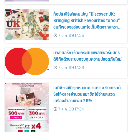
ท็อปส์ เสิร์ฟแคมเปญ “Discover UK:
Bringing British Favourites to You”
ขนทัพของอร่อยและไอเท็มฮิตจากสหราช
อาณาจักร ส่งตรงถึงมือตั้งแต่วันนี้ – 18
7 ส.ค. 69 17:38
สิงหาคมนี้
มาสเตอร์การ์ดยกระดับแพลตฟอร์มบัตร
ดิจิทัลด้วยระบบควบคุมความปลอดภัยใหม่
7 ส.ค. 69 17:36
เคทีซี–เจซีบี รุกหมวดความงาม รับเทรนด์
Self-careจำนวนสมาชิกใช้จ่ายหมวด
เครื่องสำอางเพิ่ม 26%
7 ส.ค. 69 17:34