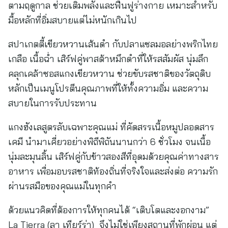
ตามฤดูกาล ช่วยเติมพลังและฟื้นฟูร่างกาย เหมาะสำหรับ
มื้อหลักที่อิ่มสบายแต่ไม่หนักเกินไป
สปาเกตตี้เขียวหวานเส้นดำ กับปลาแซลมอลย่างพริกไทย
เกลือ เนื้อฉ่ำ เสิร์ฟคู่พาสต้าหมึกดำที่ให้รสสัมผัส นุ่มลึก
คลุกเคล้าซอสแกงเขียวหวาน ช่วยขับรสชาติของวัตถุดิบ
หลักเป็นเมนูโปรตีนคุณภาพที่ให้ทั้งความอิ่ม และความ
สบายในการรับประทาน
แกงฮังเลสูตรลับเฉพาะคุณแม่ ที่คัดสรรเนื้อหมูปลอดสาร
เคมี นำมาเคี่ยวอย่างพิถีพิถันนานกว่า 6 ชั่วโมง จนเนื้อ
นุ่มละมุนลิ้น เสิร์ฟคู่กับข้าวสองสีที่อุดมด้วยคุณค่าทางสาร
อาหาร เพื่อมอบรสชาติท้องถิ่นที่จริงใจและส่งต่อ ความรัก
ผ่านรสมือของคุณแม่ในทุกคำ
ด้วยแนวคิดที่ต้องการให้ทุกคนได้ “เติบโตและงอกงาม”
La Tierra (ลา เทียร์ร่า) จึงไม่ใช่เพียงสถานที่พักผ่อน แต่