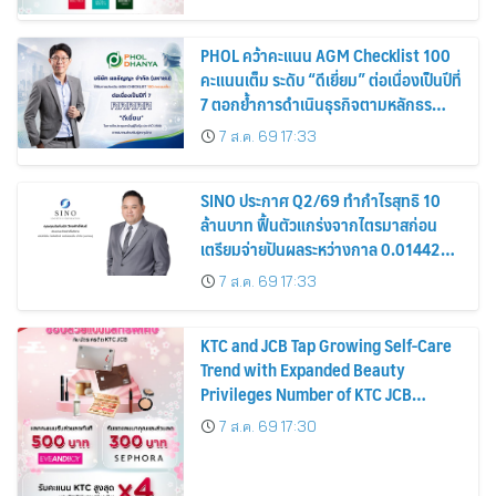
PHOL คว้าคะแนน AGM Checklist 100
คะแนนเต็ม ระดับ “ดีเยี่ยม” ต่อเนื่องเป็นปีที่
7 ตอกย้ำการดำเนินธุรกิจตามหลักธร
รมาภิบาล โปร่งใส สร้างความเชื่อมั่นผู้ถือ
7 ส.ค. 69 17:33
หุ้น
SINO ประกาศ Q2/69 ทำกำไรสุทธิ 10
ล้านบาท ฟื้นตัวแกร่งจากไตรมาสก่อน
เตรียมจ่ายปันผลระหว่างกาล 0.014423
บาทต่อหุ้น ครึ่งปีหลังมุ่งเติบโตต่อเนื่อง
7 ส.ค. 69 17:33
KTC and JCB Tap Growing Self-Care
Trend with Expanded Beauty
Privileges Number of KTC JCB
Cardmembers Spending on
7 ส.ค. 69 17:30
Cosmetics Rises 26%