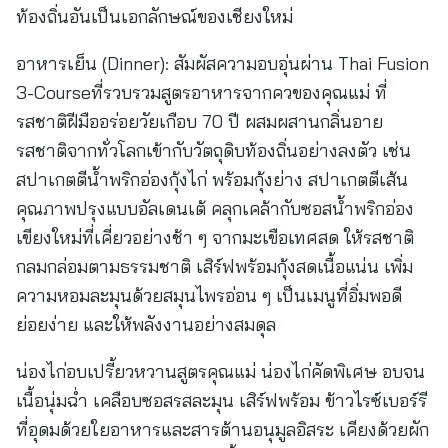
ท้องถิ่นอันเป็นเอกลักษณ์ของเชียงใหม่
อาหารเย็น (Dinner): สัมผัสความอบอุ่นผ่าน Thai Fusion
3-Courseที่รวบรวมสูตรอาหารจากควของคุณแม่ ที่
รสชาติฝีมืออร่อยวัยเกือบ 70 ปี ผสมผสานกลิ่นอาย
รสชาติจากทั่วโลกเข้ากับวัตถุดิบท้องถิ่นอย่างลงตัว เช่น
สปาเกตตีน้ำพริกอ่องกุ้งไก่ พร้อมกุ้งย่าง สปาเกตตีเส้น
คุณภาพปรุงแบบอัลเดนเต้ คลุกเคล้ากับซอสน้ำพริกอ่อง
เขียงใหม่ที่เคี่ยวอย่างช้า ๆ จากมะเขือเทศสด ให้รสชาติ
กลมกล่อมตามธรรมชาติ เสิร์ฟพร้อมกุ้งสดเนื้อแน่น เพิ่ม
ความหอมละมุนด้วยสมุนไพรอ่อน ๆ เป็นเมนูที่อิ่มพอดี
ย่อยง่าย และให้พลังงานอย่างสมดุล
น่องไก่อบเปรี้ยวหวานสูตรคุณแม่ น่องไก่คัดพิเศษ อบจน
เนื้อนุ่มฉ่ำ เคลือบซอสรสละมุน เสิร์ฟพร้อม ข้าวไรซ์เบอร์รี
ที่อุดมด้วยใยอาหารและสารต้านอนุมูลอิสระ เคียงด้วยผัก