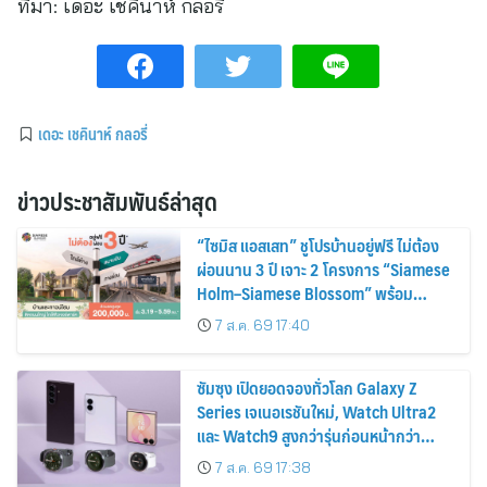
ที่มา:
เดอะ เชคินาห์ กลอรี่
เดอะ เชคินาห์ กลอรี่
ข่าวประชาสัมพันธ์ล่าสุด
“ไซมิส แอสเสท” ชูโปรบ้านอยู่ฟรี ไม่ต้อง
ผ่อนนาน 3 ปี เจาะ 2 โครงการ “Siamese
Holm–Siamese Blossom” พร้อม
ส่วนลดและสิทธิพิเศษถึง 31 สิงหาคม
7 ส.ค. 69 17:40
2569
ซัมซุง เปิดยอดจองทั่วโลก Galaxy Z
Series เจเนอเรชันใหม่, Watch Ultra2
และ Watch9 สูงกว่ารุ่นก่อนหน้ากว่า
30%
7 ส.ค. 69 17:38