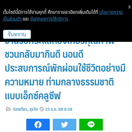
X
เว็บไซต์นี้มีการใช้งานคุกกี้ ศึกษารายละเอียดเพิ่มเติมได้ที่
นโยบายความ
เป็นส่วนตัว
และ
ข้อตกลงการใช้บริการ
ลา เทียร์ร่า ( La Tierra ) เชียงใหม่
ขานรับกระแสท่องเที่ยวคุณภาพ
รับทราบ
ชวนกลับมากินดี นอนดี
ประสบการณ์พักผ่อนใช้ชีวิตอย่างมี
ความหมาย ท่ามกลางธรรมชาติ
แบบเอ็กซ์คลูซีฟ
ท่องเที่ยว
,
ธุรกิจ
25 ธ.ค. 68 9:38