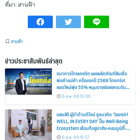
ที่มา:
สานฟ้า
สานฟ้า
ข่าวประชาสัมพันธ์ล่าสุด
ธนาคารไทยเครดิต เผยผลิตภัณฑ์สินเชื่อ
พ่อค้าแม่ค้า ครึ่งแรกปี 2569 โตแกร่ง!
ยอดใหม่พุ่ง 55% หนุนรายย่อยยกระดับสู่
ดิจิทัลเต็มรูปแบบ
6 ส.ค. 69 16:00
แสนสิริ ผู้นำด้านดีไซน์ ชูแนวคิด ‘Sansiri
WELL, IN EVERY DAY’ ปั้น Well-Being
Ecosystem เชื่อมที่อยู่อาศัย-คอมมูนิตี้-
บริการ-ไลฟ์สไตล์ เซ็ตมาตรฐานใหม่อสัง
6 ส.ค. 69 15:57