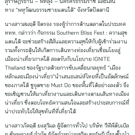
สุราษฎร์ธานี – พัทลุง – นครศรีธรรมราช และเส้น
ทาง “พหุวัฒนธรรมชายแดนใต้” จังหวัดปัตตานี
นางสาวสมฤดี จิตรจง รองผู้ว่าการด้านตลาดในประเทศ
ททท.
กล่าวว่า กิจกรรม Southern Bliss Fest : ความสุข
แดนใต้ จะช่วยสร้างสีสันและความสุขให้กับผู้เข้าร่วมงาน
รวมทั้งกระตุ้นให้เกิดการเดินทางท่องเที่ยวเชื่อมโยงสู่
เมืองน่าเที่ยวภาคใต้ สอดรับกับนโยบาย IGNITE
Thailand ของรัฐบาลด้วยการขับเคลื่อนกลยุทธ์ “เมือง
หลักและเมืองน่าเที่ยว”นำเสนอเสน่ห์ไทยที่เป็นอัตลักษณ์
ของภาคใต้ ชูจุดขาย Must Do ของพื้นที่ได้อย่างลงตัว จึง
ขอเชิญชวนให้มาเที่ยวงานและเดินทางตามเส้นทางเมือง
น่าเที่ยว ซึ่งตอบโจทย์ความสนใจและสร้างประสบการณ์ที่
น่าประทับใจให้สุขทันทีที่เที่ยวใต้
นางสาวภัคฤดี ยงสุวิมล ผู้จัดการทั่วไป บริษัท วีพีพีดับเบิล
ยู ซัพพลายส์ จำกัด ผู้จัดจำหน่ายสกู๊ตเตอร์พรีเมี่ยมชั้นนำ