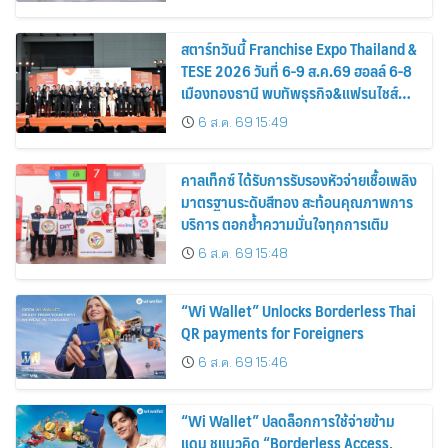
หาฯ ไทย
สตาร์ทวันนี้ Franchise Expo Thailand &
TESE 2026 วันที่ 6-9 ส.ค.69 ฮอลล์ 6-8
เมืองทองธานี พบทัพธุรกิจ&แฟรนไชส์
ซัพพลายเออร์สินค้า เติมรายได้ช่วย
6 ส.ค. 69 15:49
เศรษฐกิจไทย
คาลเท็กซ์ ได้รับการรับรองหัวจ่ายเชื้อเพลิง
มาตรฐานระดับสีทอง สะท้อนคุณภาพการ
บริการ ตอกย้ำความมั่นใจทุกการเติม
6 ส.ค. 69 15:48
“Wi Wallet” Unlocks Borderless Thai
QR payments for Foreigners
6 ส.ค. 69 15:46
“Wi Wallet” ปลดล็อกการใช้จ่ายข้าม
แดน ชูแนวคิด “Borderless Access,