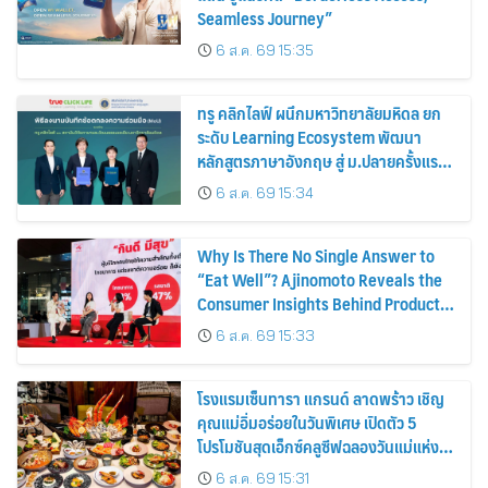
Seamless Journey”
6 ส.ค. 69 15:35
ทรู คลิกไลฟ์ ผนึกมหาวิทยาลัยมหิดล ยก
ระดับ Learning Ecosystem พัฒนา
หลักสูตรภาษาอังกฤษ สู่ ม.ปลายครั้งแรก!
พร้อมใช้ปีการศึกษา 2570
6 ส.ค. 69 15:34
Why Is There No Single Answer to
“Eat Well”? Ajinomoto Reveals the
Consumer Insights Behind Product
Innovation for Every Lifestyle
6 ส.ค. 69 15:33
โรงแรมเซ็นทารา แกรนด์ ลาดพร้าว เชิญ
คุณแม่อิ่มอร่อยในวันพิเศษ เปิดตัว 5
โปรโมชันสุดเอ็กซ์คลูซีฟฉลองวันแม่แห่ง
ชาติ
6 ส.ค. 69 15:31