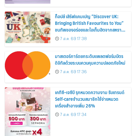
ท็อปส์ เสิร์ฟแคมเปญ “Discover UK:
Bringing British Favourites to You”
ขนทัพของอร่อยและไอเท็มฮิตจากสหราช
อาณาจักร ส่งตรงถึงมือตั้งแต่วันนี้ – 18
7 ส.ค. 69 17:38
สิงหาคมนี้
มาสเตอร์การ์ดยกระดับแพลตฟอร์มบัตร
ดิจิทัลด้วยระบบควบคุมความปลอดภัยใหม่
7 ส.ค. 69 17:36
เคทีซี–เจซีบี รุกหมวดความงาม รับเทรนด์
Self-careจำนวนสมาชิกใช้จ่ายหมวด
เครื่องสำอางเพิ่ม 26%
7 ส.ค. 69 17:34