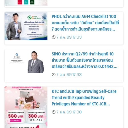
PHOL คว้าคะแนน AGM Checklist 100
คะแนนเต็ม ระดับ “ดีเยี่ยม” ต่อเนื่องเป็นปีที่
7 ตอกย้ำการดำเนินธุรกิจตามหลักธร
รมาภิบาล โปร่งใส สร้างความเชื่อมั่นผู้ถือ
7 ส.ค. 69 17:33
หุ้น
SINO ประกาศ Q2/69 ทำกำไรสุทธิ 10
ล้านบาท ฟื้นตัวแกร่งจากไตรมาสก่อน
เตรียมจ่ายปันผลระหว่างกาล 0.014423
บาทต่อหุ้น ครึ่งปีหลังมุ่งเติบโตต่อเนื่อง
7 ส.ค. 69 17:33
KTC and JCB Tap Growing Self-Care
Trend with Expanded Beauty
Privileges Number of KTC JCB
Cardmembers Spending on
7 ส.ค. 69 17:30
Cosmetics Rises 26%