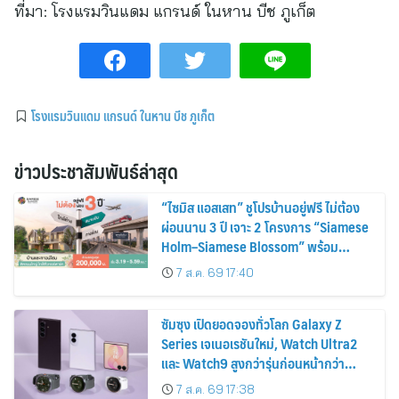
ที่มา:
โรงแรมวินแดม แกรนด์ ในหาน บีช ภูเก็ต
โรงแรมวินแดม แกรนด์ ในหาน บีช ภูเก็ต
ข่าวประชาสัมพันธ์ล่าสุด
“ไซมิส แอสเสท” ชูโปรบ้านอยู่ฟรี ไม่ต้อง
ผ่อนนาน 3 ปี เจาะ 2 โครงการ “Siamese
Holm–Siamese Blossom” พร้อม
ส่วนลดและสิทธิพิเศษถึง 31 สิงหาคม
7 ส.ค. 69 17:40
2569
ซัมซุง เปิดยอดจองทั่วโลก Galaxy Z
Series เจเนอเรชันใหม่, Watch Ultra2
และ Watch9 สูงกว่ารุ่นก่อนหน้ากว่า
30%
7 ส.ค. 69 17:38