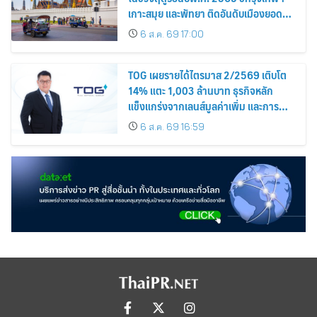
เกาะสมุย และพัทยา ติดอันดับเมืองยอด
นิยม
6 ส.ค. 69 17:00
TOG เผยรายได้ไตรมาส 2/2569 เติบโต
14% แตะ 1,003 ล้านบาท ธุรกิจหลัก
แข็งแกร่งจากเลนส์มูลค่าเพิ่ม และการ
ขยายตลาดต่างประเทศ พร้อมเดินหน้า
6 ส.ค. 69 16:59
ลงทุนเพื่อการเติบโตระยะยาว