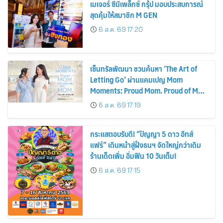
เมเจอร์ ซีนีเพล็กซ์ กรุ้ป มอบประสบการณ์
สุดคุ้มให้สมาชิก M GEN
6 ส.ค. 69 17:20
เซ็นทรัลพัฒนา ชวนค้นหา ‘The Art of
Letting Go’ ผ่านแคมเปญ Mom
Moments: Proud Mom. Proud of My
Mom.
6 ส.ค. 69 17:19
กระแสตอบรับดี! “ปัญญา 5 ดาว อีทส์
แฟร์” เดินหน้าสู่ฝั่งธนฯ จัดใหญ่กว่าเดิม
ร้านเด็ดเพิ่ม อิ่มฟิน 10 วันเต็ม!
6 ส.ค. 69 17:15