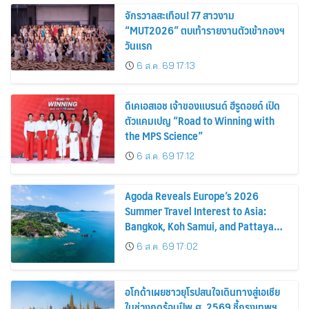
จักรวาลสะเทือน! 77 สาวงาม
“MUT2026” ตบเท้ารายงานตัวเข้ากองฯ
วันแรก
6 ส.ค. 69 17:13
ดีเคเอสเอช เจ้าของแบรนด์ ฮีรูดอยด์ เปิด
ตัวแคมเปญ “Road to Winning with
the MPS Science”
6 ส.ค. 69 17:12
Agoda Reveals Europe’s 2026
Summer Travel Interest to Asia:
Bangkok, Koh Samui, and Pattaya
Among the Top Cities
6 ส.ค. 69 17:02
อโกด้าเผยชาวยุโรปสนใจเดินทางสู่เอเชีย
ในช่วงฤดูร้อนปีพ.ศ. 2569 ชี้กรุงเทพฯ