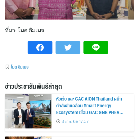
ที่มา:
โมด อิมเมจ
โมด อิมเมจ
ข่าวประชาสัมพันธ์ล่าสุด
หัวเว่ย และ GAC AION Thailand ผนึก
กำลังขับเคลื่อน Smart Energy
Ecosystem เชื่อม GAC GN8 PHEV
รถยนต์ MPV ระดับพรีเมียม เข้ากับ
6 ส.ค. 69 17:37
พลังงานแสงอาทิตย์ภายในบ้าน