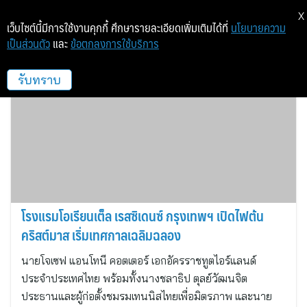
X
เว็บไซต์นี้มีการใช้งานคุกกี้ ศึกษารายละเอียดเพิ่มเติมได้ที่
นโยบายความ
เป็นส่วนตัว
และ
ข้อตกลงการใช้บริการ
โรงแรมโอเรียนเต็ล เรสซิเดนซ์ กรุงเทพฯ
รับทราบ
โรงแรมโอเรียนเต็ล เรสซิเดนซ์ กรุงเทพฯ เปิดไฟต้น
คริสต์มาส เริ่มเทศกาลเฉลิมฉลอง
นายโจเซฟ แอนโทนี คอตเตอร์ เอกอัครราชทูตไอร์แลนด์
ประจำประเทศไทย พร้อมทั้งนางชลาธิป ตุลย์วัฒนจิต
ประธานและผู้ก่อตั้งชมรมเทนนิสไทยเพื่อมิตรภาพ และนาย