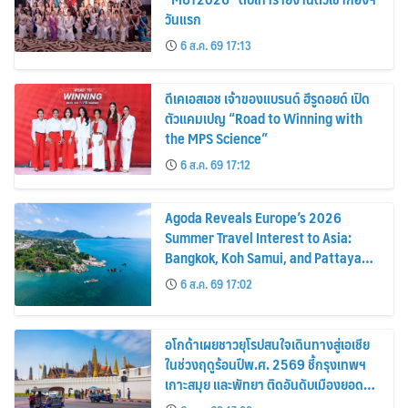
วันแรก
6 ส.ค. 69 17:13
ดีเคเอสเอช เจ้าของแบรนด์ ฮีรูดอยด์ เปิด
ตัวแคมเปญ “Road to Winning with
the MPS Science”
6 ส.ค. 69 17:12
Agoda Reveals Europe’s 2026
Summer Travel Interest to Asia:
Bangkok, Koh Samui, and Pattaya
Among the Top Cities
6 ส.ค. 69 17:02
อโกด้าเผยชาวยุโรปสนใจเดินทางสู่เอเชีย
ในช่วงฤดูร้อนปีพ.ศ. 2569 ชี้กรุงเทพฯ
เกาะสมุย และพัทยา ติดอันดับเมืองยอด
นิยม