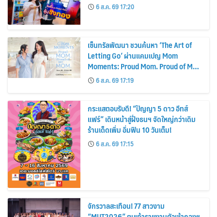
6 ส.ค. 69 17:20
เซ็นทรัลพัฒนา ชวนค้นหา ‘The Art of
Letting Go’ ผ่านแคมเปญ Mom
Moments: Proud Mom. Proud of My
Mom.
6 ส.ค. 69 17:19
กระแสตอบรับดี! “ปัญญา 5 ดาว อีทส์
แฟร์” เดินหน้าสู่ฝั่งธนฯ จัดใหญ่กว่าเดิม
ร้านเด็ดเพิ่ม อิ่มฟิน 10 วันเต็ม!
6 ส.ค. 69 17:15
จักรวาลสะเทือน! 77 สาวงาม
“MUT2026” ตบเท้ารายงานตัวเข้ากองฯ