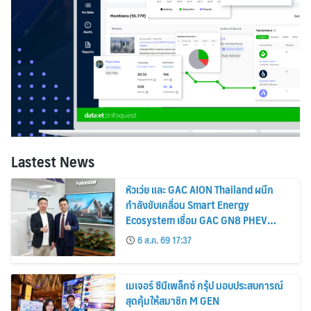
Lastest News
หัวเว่ย และ GAC AION Thailand ผนึก
กำลังขับเคลื่อน Smart Energy
Ecosystem เชื่อม GAC GN8 PHEV
รถยนต์ MPV ระดับพรีเมียม เข้ากับ
6 ส.ค. 69 17:37
พลังงานแสงอาทิตย์ภายในบ้าน
เมเจอร์ ซีนีเพล็กซ์ กรุ้ป มอบประสบการณ์
สุดคุ้มให้สมาชิก M GEN