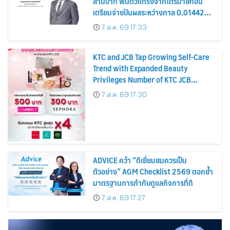
ล้านบาท ฟื้นตัวแกร่งจากไตรมาสก่อน
เตรียมจ่ายปันผลระหว่างกาล 0.014423
บาทต่อหุ้น ครึ่งปีหลังมุ่งเติบโตต่อเนื่อง
7 ส.ค. 69 17:33
KTC and JCB Tap Growing Self-Care
Trend with Expanded Beauty
Privileges Number of KTC JCB
Cardmembers Spending on
7 ส.ค. 69 17:30
Cosmetics Rises 26%
ADVICE คว้า “ดีเยี่ยมสมควรเป็น
ตัวอย่าง” AGM Checklist 2569 ตอกย้ำ
มาตรฐานการกำกับดูแลกิจการที่ดี
7 ส.ค. 69 17:27