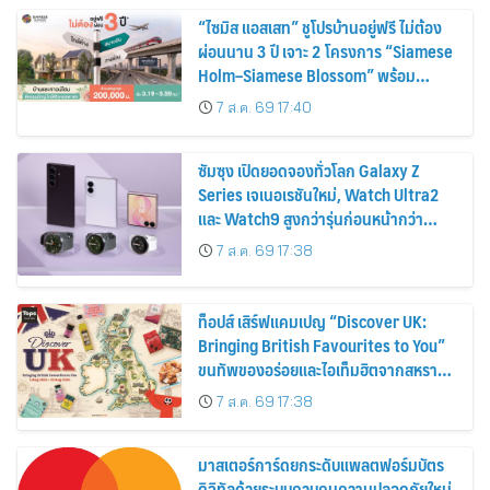
“ไซมิส แอสเสท” ชูโปรบ้านอยู่ฟรี ไม่ต้อง
ผ่อนนาน 3 ปี เจาะ 2 โครงการ “Siamese
Holm–Siamese Blossom” พร้อม
ส่วนลดและสิทธิพิเศษถึง 31 สิงหาคม
7 ส.ค. 69 17:40
2569
ซัมซุง เปิดยอดจองทั่วโลก Galaxy Z
Series เจเนอเรชันใหม่, Watch Ultra2
และ Watch9 สูงกว่ารุ่นก่อนหน้ากว่า
30%
7 ส.ค. 69 17:38
ท็อปส์ เสิร์ฟแคมเปญ “Discover UK:
Bringing British Favourites to You”
ขนทัพของอร่อยและไอเท็มฮิตจากสหราช
อาณาจักร ส่งตรงถึงมือตั้งแต่วันนี้ – 18
7 ส.ค. 69 17:38
สิงหาคมนี้
มาสเตอร์การ์ดยกระดับแพลตฟอร์มบัตร
ดิจิทัลด้วยระบบควบคุมความปลอดภัยใหม่