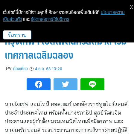
X
เว็บไซต์นี้มีการใช้งานคุกกี้ ศึกษารายละเอียดเพิ่มเติมได้ที่
นโยบายความ
เป็นส่วนตัว
และ
ข้อตกลงการใช้บริการ
โรงแรมโอเรียนเต็ล เรสซิเดนซ์
กรุงเทพฯ เปิดไฟต้นคริสต์มาส เริ่ม
รับทราบ
เทศกาลเฉลิมฉลอง
ท่องเที่ยว
4 ธ.ค. 63 13:20
นายโจเซฟ แอนโทนี คอตเตอร์ เอกอัครราชทูตไอร์แลนด์
ประจำประเทศไทย พร้อมทั้งนางชลาธิป ตุลย์วัฒนจิต
ประธานและผู้ก่อตั้งชมรมเทนนิสไทยเพื่อมิตรภาพ และ
นายเคร็ก บอนด์ รองประธานกรรมการบริหารฝ่ายปฏิบัติ