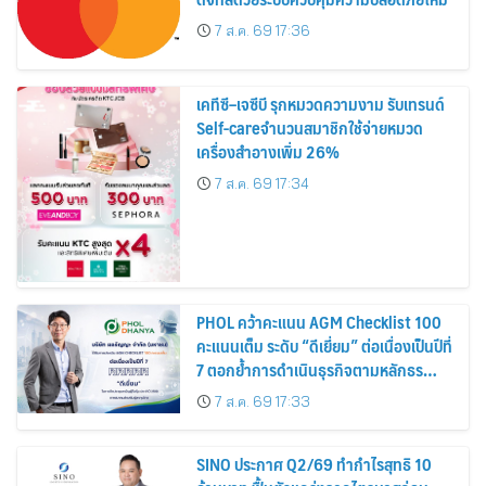
7 ส.ค. 69 17:36
เคทีซี–เจซีบี รุกหมวดความงาม รับเทรนด์
Self-careจำนวนสมาชิกใช้จ่ายหมวด
เครื่องสำอางเพิ่ม 26%
7 ส.ค. 69 17:34
PHOL คว้าคะแนน AGM Checklist 100
คะแนนเต็ม ระดับ “ดีเยี่ยม” ต่อเนื่องเป็นปีที่
7 ตอกย้ำการดำเนินธุรกิจตามหลักธร
รมาภิบาล โปร่งใส สร้างความเชื่อมั่นผู้ถือ
7 ส.ค. 69 17:33
หุ้น
SINO ประกาศ Q2/69 ทำกำไรสุทธิ 10