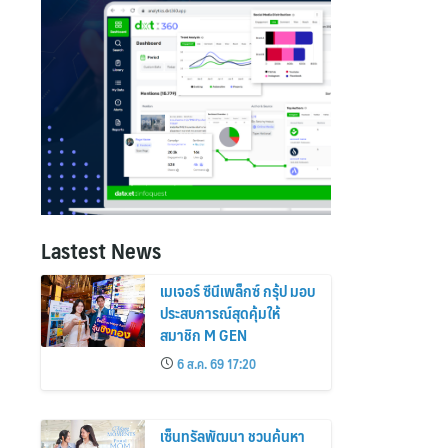
Lastest News
เมเจอร์ ซีนีเพล็กซ์ กรุ้ป มอบ
ประสบการณ์สุดคุ้มให้
สมาชิก M GEN
6 ส.ค. 69 17:20
เซ็นทรัลพัฒนา ชวนค้นหา