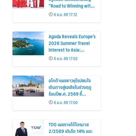
“Road to Winning with
the MPS Science”
6 ส.ค. 69 17:12
Agoda Reveals Europe’s
2026 Summer Travel
Interest to Asia:
Bangkok, Koh Samui,
6 ส.ค. 69 17:02
and Pattaya Among the
Top Cities
อโกด้าเผยชาวยุโรปสนใจ
เดินทางสู่เอเชียในช่วงฤดู
ร้อนปีพ.ศ. 2569 ชี้
กรุงเทพฯ เกาะสมุย และ
6 ส.ค. 69 17:00
พัทยา ติดอันดับเมืองยอด
นิยม
TOG เผยรายได้ไตรมาส
2/2569 เติบโต 14% แตะ