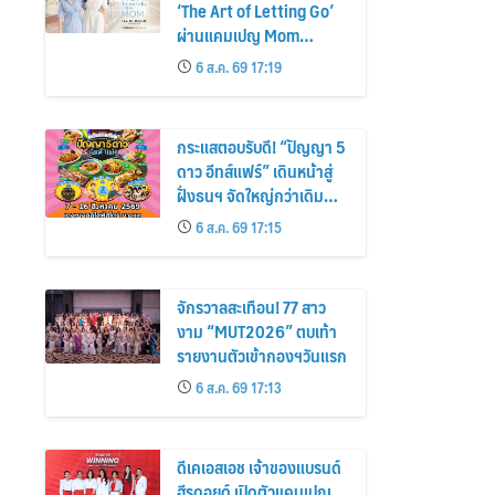
‘The Art of Letting Go’
ผ่านแคมเปญ Mom
Moments: Proud Mom.
6 ส.ค. 69 17:19
Proud of My Mom.
กระแสตอบรับดี! “ปัญญา 5
ดาว อีทส์แฟร์” เดินหน้าสู่
ฝั่งธนฯ จัดใหญ่กว่าเดิม
ร้านเด็ดเพิ่ม อิ่มฟิน 10 วัน
6 ส.ค. 69 17:15
เต็ม!
จักรวาลสะเทือน! 77 สาว
งาม “MUT2026” ตบเท้า
รายงานตัวเข้ากองฯวันแรก
6 ส.ค. 69 17:13
ดีเคเอสเอช เจ้าของแบรนด์
ฮีรูดอยด์ เปิดตัวแคมเปญ