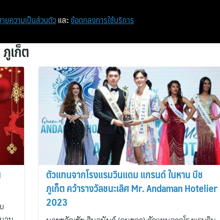
หน้าแรก
ท่องเที่ยว
ไอที
เศรษฐกิจ/การเงิน
ายความเป็นส่วนตัว
และ
ข้อตกลงการใช้บริการ
ภูเก็ต
ณ
ตัวแทนจากโรงแรมวินแดม แกรนด์ ในหาน บีช
ภูเก็ต คว้ารางวัลชนะเลิศ Mr. Andaman Hotelier
2023
ับ
กสนาน