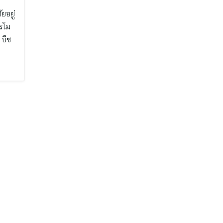
ยอยู่
รโม
 บีช