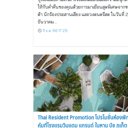
ให้กับค่ำคืนของคุณด้วยการมาเยือนสุดพิเศษจาก
ต้า นักร้องประสานเสียง และวงดนตรีสด ในวันที่ 
ธันวาคม…
11 ธ.ค. 66 17:29
Thai Resident Promotion โปรโมชั่นห้องพั
คุ้มที่โรงแรมวินแดม แกรนด์ ในหาน บีช ภูเก็ต