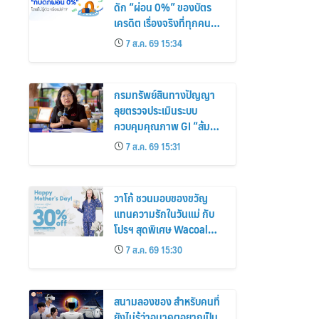
ดัก “ผ่อน 0%” ของบัตร
เครดิต เรื่องจริงที่ทุกคน
ต้องรู้ก่อนแบกหนี้สะสมโดย
7 ส.ค. 69 15:34
ไม่รู้ตัว
กรมทรัพย์สินทางปัญญา
ลุยตรวจประเมินระบบ
ควบคุมคุณภาพ GI “ส้ม
โชกุนเบตง – มังคุดในสาย
7 ส.ค. 69 15:31
หมอกเบตง”
วาโก้ ชวนมอบของขวัญ
แทนความรักในวันแม่ กับ
โปรฯ สุดพิเศษ Wacoal
Mother’s Day Special
7 ส.ค. 69 15:30
ลดทันที 30% เริ่ม 8 – 12
สิงหาคม 2569
สนามลองของ สำหรับคนที่
ยังไม่รู้ว่าอนาคตอยากเป็น