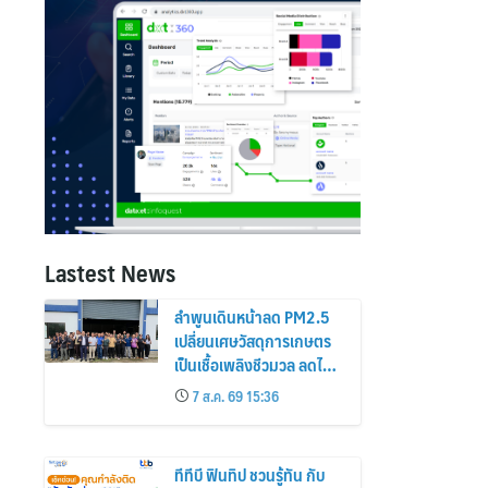
Lastest News
ลำพูนเดินหน้าลด PM2.5
เปลี่ยนเศษวัสดุการเกษตร
เป็นเชื้อเพลิงชีวมวล ลดไฟ
ป่า สร้างรายได้ชุมชน
7 ส.ค. 69 15:36
ทีทีบี ฟินทิป ชวนรู้ทัน กับ