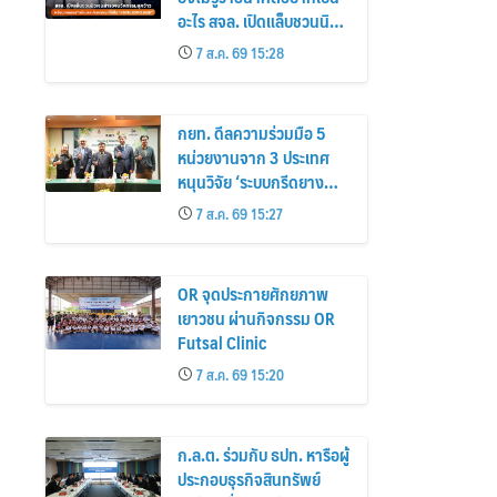
อะไร สจล. เปิดแล็บชวนนิว
เจนค้นหานวัตกรรมสุด
7 ส.ค. 69 15:28
แปลกแต่มีอยู่จริง พร้อมทด
ลองสกิลใหม่และค้นหาคณะ
ที่ใช่ใน “KMITL EXPO
กยท. ดีลความร่วมมือ 5
2026”
หน่วยงานจาก 3 ประเทศ
หนุนวิจัย ‘ระบบกรีดยาง
ความถี่ต่ำ’ ลดภาระ
7 ส.ค. 69 15:27
แรงงาน เพิ่มประสิทธิภาพ
การจัดการสวนยาง เสริม
คุณภาพผลผลิตยาง
OR จุดประกายศักยภาพ
เยาวชน ผ่านกิจกรรม OR
Futsal Clinic
7 ส.ค. 69 15:20
ก.ล.ต. ร่วมกับ ธปท. หารือผู้
ประกอบธุรกิจสินทรัพย์