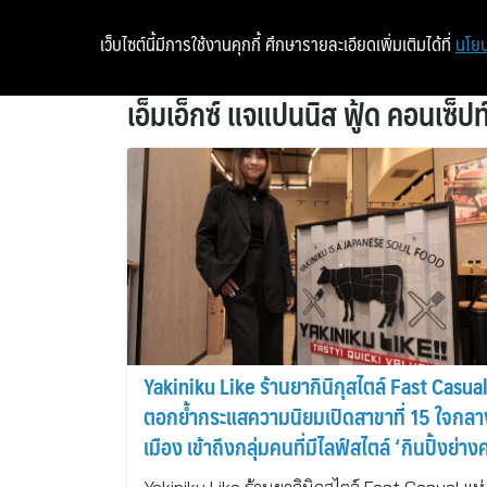
เว็บไซต์นี้มีการใช้งานคุกกี้ ศึกษารายละเอียดเพิ่มเติมได้ที่
นโยบ
เอ็มเอ็กซ์ แจแปนนิส ฟู้ด คอนเซ็ป
Yakiniku Like ร้านยากินิกุสไตล์ Fast Casua
ตอกย้ำกระแสความนิยมเปิดสาขาที่ 15 ใจกลา
เมือง เข้าถึงกลุ่มคนที่มีไลฟ์สไตล์ ‘กินปิ้งย่า
เดียวได้ ไม่เขิน’