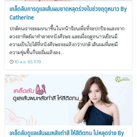
เคล็ดลับการดูแลเส้นผมขาดหลุดร่วงในช่วงฤดูหนาว By
Catherine
ปกติคนเราจะผมหนาขึ้นในหน้าร้อนเพื่อที่จะปกป้องแสงจาก
ดวงอาทิตย์มาทำลายหนังศีรษะ และเมื่อฤดูหนาวเยือนมี
ความเป็นไปได้ที่หนังศีรษะจะแห้งกว่าปกติ เส้นผมที่เคยมี
ความชุ่มชื้นก็จะเริ่มแห้งลง…
10 พ.ย. 65 11:19
เคล็ดลับดูแลเส้นผมหลังทำสี ให้สีติดทน ไม่หลุดง่าย By