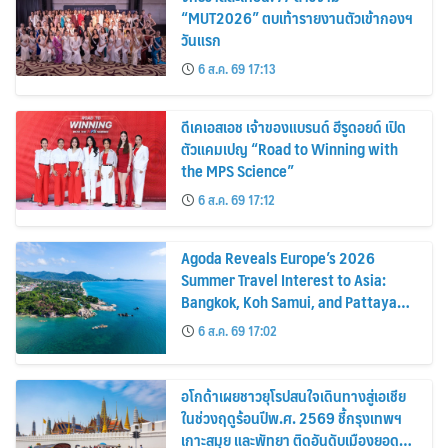
“MUT2026” ตบเท้ารายงานตัวเข้ากองฯ
วันแรก
6 ส.ค. 69 17:13
ดีเคเอสเอช เจ้าของแบรนด์ ฮีรูดอยด์ เปิด
ตัวแคมเปญ “Road to Winning with
the MPS Science”
6 ส.ค. 69 17:12
Agoda Reveals Europe’s 2026
Summer Travel Interest to Asia:
Bangkok, Koh Samui, and Pattaya
Among the Top Cities
6 ส.ค. 69 17:02
อโกด้าเผยชาวยุโรปสนใจเดินทางสู่เอเชีย
ในช่วงฤดูร้อนปีพ.ศ. 2569 ชี้กรุงเทพฯ
เกาะสมุย และพัทยา ติดอันดับเมืองยอด