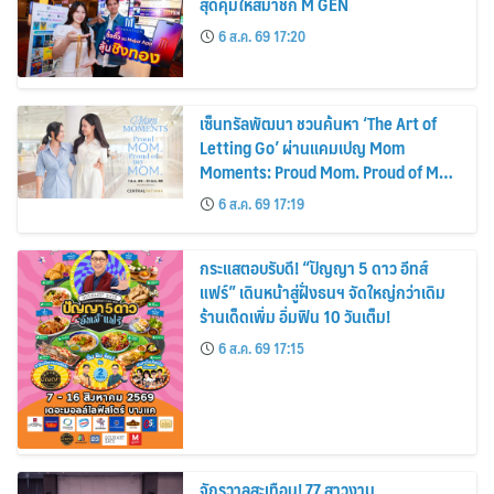
สุดคุ้มให้สมาชิก M GEN
6 ส.ค. 69 17:20
เซ็นทรัลพัฒนา ชวนค้นหา ‘The Art of
Letting Go’ ผ่านแคมเปญ Mom
Moments: Proud Mom. Proud of My
Mom.
6 ส.ค. 69 17:19
กระแสตอบรับดี! “ปัญญา 5 ดาว อีทส์
แฟร์” เดินหน้าสู่ฝั่งธนฯ จัดใหญ่กว่าเดิม
ร้านเด็ดเพิ่ม อิ่มฟิน 10 วันเต็ม!
6 ส.ค. 69 17:15
จักรวาลสะเทือน! 77 สาวงาม