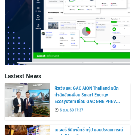
Lastest News
หัวเว่ย และ GAC AION Thailand ผนึก
กำลังขับเคลื่อน Smart Energy
Ecosystem เชื่อม GAC GN8 PHEV
รถยนต์ MPV ระดับพรีเมียม เข้ากับ
6 ส.ค. 69 17:37
พลังงานแสงอาทิตย์ภายในบ้าน
เมเจอร์ ซีนีเพล็กซ์ กรุ้ป มอบประสบการณ์