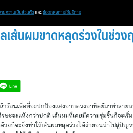
หน้าแรก
ท่องเที่ยว
ไอที
เศรษฐกิจ/การเงิน
ายความเป็นส่วนตัว
และ
ข้อตกลงการใช้บริการ
แลเส้นผมขาดหลุดร่วงในช่วง
Line
้าร้อนเพื่อที่จะปกป้องแสงจากดวงอาทิตย์มาทำลายหน
ศีรษะจะแห้งกว่าปกติ เส้นผมที่เคยมีความชุ่มชื้นก็จะเริ
วมด้วยก็จะยิ่งทำให้เส้นผมหลุดร่วงได้ง่ายจนนำไปสู่ปั