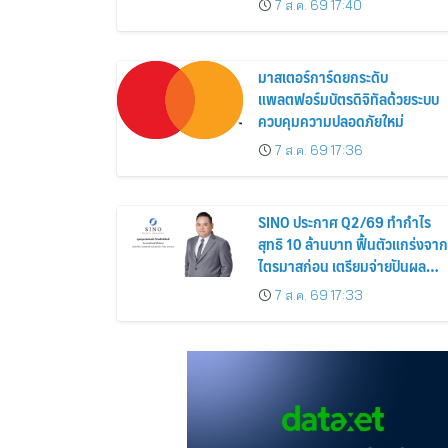
7 ส.ค. 69 17:40
ส่วนลดและสิทธิพิเศษถึง 31
สิงหาคม 2569
มาสเตอร์การ์ดยกระดับ
แพลตฟอร์มบัตรดิจิทัลด้วยระบบ
ควบคุมความปลอดภัยใหม่
7 ส.ค. 69 17:36
SINO ประกาศ Q2/69 ทำกำไร
สุทธิ 10 ล้านบาท ฟื้นตัวแกร่งจาก
ไตรมาสก่อน เตรียมจ่ายปันผล
ระหว่างกาล 0.014423 บาทต่อหุ้
7 ส.ค. 69 17:33
ครึ่งปีหลังมุ่งเติบโตต่อเนื่อง