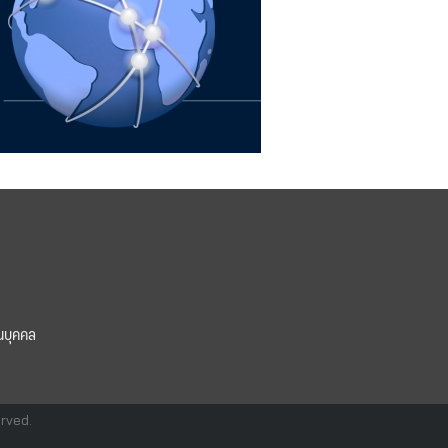
นบุคคล
erved.