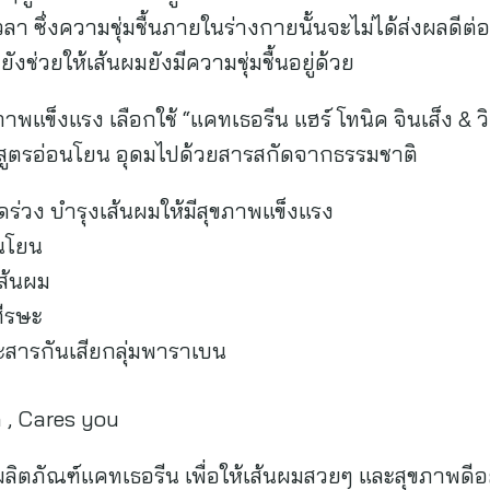
วลา ซึ่งความชุ่มชื้นภายในร่างกายนั้นจะไม่ได้ส่งผลด
ังช่วยให้เส้นผมยังมีความชุ่มชื้นอยู่ด้วย
ุขภาพแข็งแรง เลือกใช้ “แคทเธอรีน แฮร์ โทนิค จินเส็ง & 
 สูตรอ่อนโยน อุดมไปด้วยสารสกัดจากธรรมชาติ
่วง บำรุงเส้นผมให้มีสุขภาพแข็งแรง
นโยน
ส้นผม
ีรษะ
ารกันเสียกลุ่มพาราเบน
 , Cares you
ผลิตภัณฑ์แคทเธอรีน เพื่อให้เส้นผมสวยๆ และสุขภาพดีอ