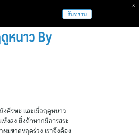
X
ธุรกิจ
ฝากข่าวประชาสัมพันธ์
อื่นๆ
รับทราบ
ฤดูหนาว By
ังศีรษะ และเมื่อฤดูหนาว
่มแห้งลง ยิ่งถ้าหากมีการสระ
ญหาผมขาดหลุดร่วง เราจึงต้อง