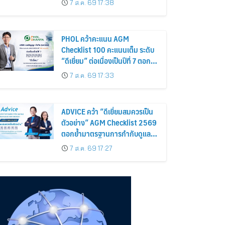
7 ส.ค. 69 17:38
อาณาจักร ส่งตรงถึงมือตั้งแต่วัน
นี้ – 18 สิงหาคมนี้
PHOL คว้าคะแนน AGM
Checklist 100 คะแนนเต็ม ระดับ
“ดีเยี่ยม” ต่อเนื่องเป็นปีที่ 7 ตอกย้ำ
การดำเนินธุรกิจตามหลักธรรมาภิ
7 ส.ค. 69 17:33
บาล โปร่งใส สร้างความเชื่อมั่นผู้
ถือหุ้น
ADVICE คว้า “ดีเยี่ยมสมควรเป็น
ตัวอย่าง” AGM Checklist 2569
ตอกย้ำมาตรฐานการกำกับดูแล
กิจการที่ดี
7 ส.ค. 69 17:27