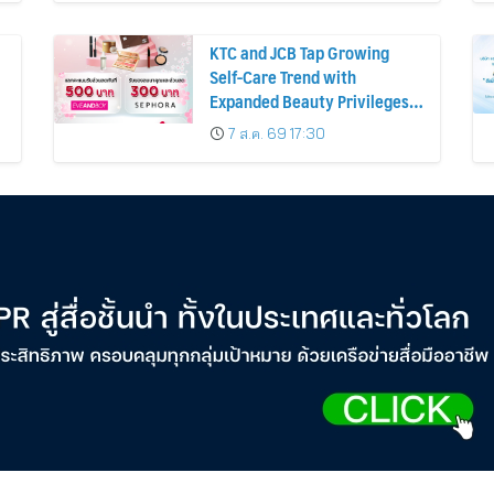
KTC and JCB Tap Growing
Self-Care Trend with
Expanded Beauty Privileges
น
Number of KTC JCB
7 ส.ค. 69 17:30
Cardmembers Spending on
Cosmetics Rises 26%