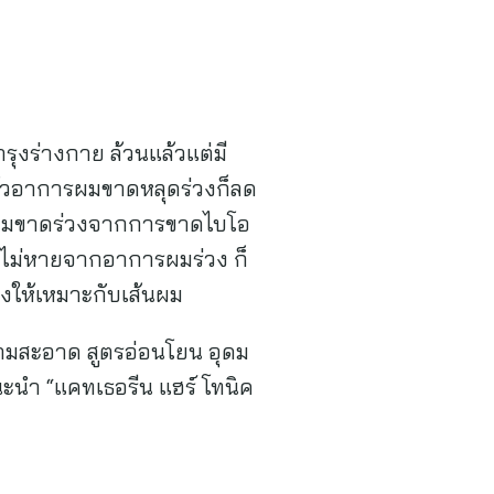
ุงร่างกาย ล้วนแล้วแต่มี
แล้วอาการผมขาดหลุดร่วงก็ลด
การผมขาดร่วงจากการขาดไบโอ
ยังไม่หายจากอาการผมร่วง ก็
วงให้เหมาะกับเส้นผม
มสะอาด สูตรอ่อนโยน อุดม
ะนำ “แคทเธอรีน แฮร์ โทนิค