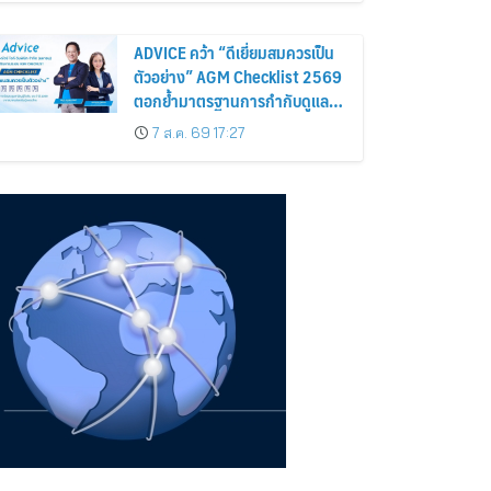
ถือหุ้น
ADVICE คว้า “ดีเยี่ยมสมควรเป็น
ตัวอย่าง” AGM Checklist 2569
ตอกย้ำมาตรฐานการกำกับดูแล
กิจการที่ดี
7 ส.ค. 69 17:27