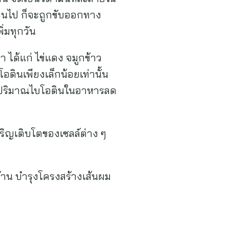
กินไป ก็จะถูกขับออกทาง
ิ่มทุกวัน
า ได้แก่ ไข่แดง จมูกข้าว
บโอตินเพียงเล็กน้อยเท่านั้น
ห้ปริมาณไบโอตินในอาหารลด
ิญเติบโตของเซลล์ต่าง ๆ
าน บำรุงโครงสร้างเส้นผม