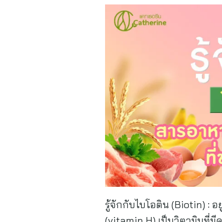
รู้จักกับไบโอติน (Biotin) : อย
(vitamin H) เป็นวิตามินที่มี