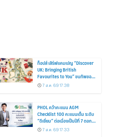
ท็อปส์ เสิร์ฟแคมเปญ “Discover
UK: Bringing British
Favourites to You” ขนทัพของ
อร่อยและไอเท็มฮิตจากสหราช
7 ส.ค. 69 17:38
อาณาจักร ส่งตรงถึงมือตั้งแต่วัน
นี้ – 18 สิงหาคมนี้
PHOL คว้าคะแนน AGM
Checklist 100 คะแนนเต็ม ระดับ
“ดีเยี่ยม” ต่อเนื่องเป็นปีที่ 7 ตอกย้ำ
การดำเนินธุรกิจตามหลักธรรมาภิ
7 ส.ค. 69 17:33
บาล โปร่งใส สร้างความเชื่อมั่นผู้