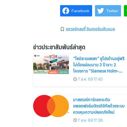
Facebook
Twitter
เอเวอร์กลอรี่ อินเตอร์เนชันแนล
ข่าวประชาสัมพันธ์ล่าสุด
“ไซมิส แอสเสท” ชูโปรบ้านอยู่ฟรี
ไม่ต้องผ่อนนาน 3 ปี เจาะ 2
โครงการ “Siamese Holm–
Siamese Blossom” พร้อม
7 ส.ค. 69 17:40
ส่วนลดและสิทธิพิเศษถึง 31
สิงหาคม 2569
มาสเตอร์การ์ดยกระดับ
แพลตฟอร์มบัตรดิจิทัลด้วยระบบ
ควบคุมความปลอดภัยใหม่
7 ส.ค. 69 17:36