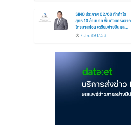
SINO ประกาศ Q2/69 ทำกำไร
สุทธิ 10 ล้านบาท ฟื้นตัวแกร่งจาก
ไตรมาสก่อน เตรียมจ่ายปันผล
ระหว่างกาล 0.014423 บาทต่อหุ้
7 ส.ค. 69 17:33
ครึ่งปีหลังมุ่งเติบโตต่อเนื่อง