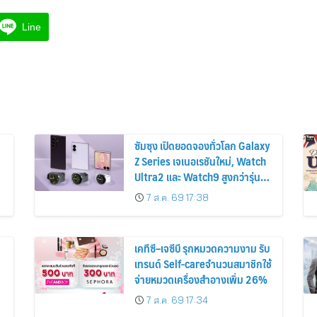
Line
ซัมซุง เปิดยอดจองทั่วโลก Galaxy
Z Series เจเนอเรชันใหม่, Watch
Ultra2 และ Watch9 สูงกว่ารุ่น
ก่อนหน้ากว่า 30%
7 ส.ค. 69 17:38
เคทีซี–เจซีบี รุกหมวดความงาม รับ
เทรนด์ Self-careจำนวนสมาชิกใช้
จ่ายหมวดเครื่องสำอางเพิ่ม 26%
7 ส.ค. 69 17:34