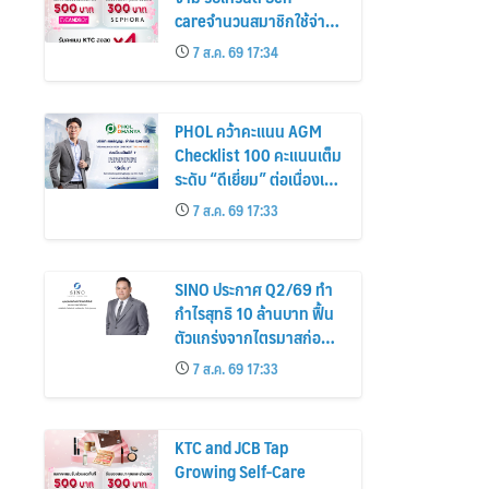
careจำนวนสมาชิกใช้จ่าย
หมวดเครื่องสำอางเพิ่ม
7 ส.ค. 69 17:34
26%
PHOL คว้าคะแนน AGM
Checklist 100 คะแนนเต็ม
ระดับ “ดีเยี่ยม” ต่อเนื่องเป็น
ปีที่ 7 ตอกย้ำการดำเนิน
7 ส.ค. 69 17:33
ธุรกิจตามหลักธรรมาภิบาล
โปร่งใส สร้างความเชื่อมั่นผู้
ถือหุ้น
SINO ประกาศ Q2/69 ทำ
กำไรสุทธิ 10 ล้านบาท ฟื้น
ตัวแกร่งจากไตรมาสก่อน
เตรียมจ่ายปันผลระหว่าง
7 ส.ค. 69 17:33
กาล 0.014423 บาทต่อหุ้น
ครึ่งปีหลังมุ่งเติบโตต่อเนื่อง
KTC and JCB Tap
Growing Self-Care