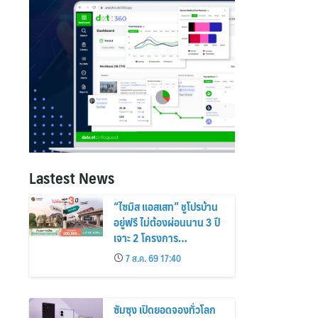
Lastest News
“ไซมิส แอสเสท” ชูโปรบ้าน
อยู่ฟรี ไม่ต้องผ่อนนาน 3 ปี
เจาะ 2 โครงการ
“Siamese Holm–
7 ส.ค. 69 17:40
Siamese Blossom”
พร้อมส่วนลดและสิทธิพิเศษ
ถึง 31 สิงหาคม 2569
ซัมซุง เปิดยอดจองทั่วโลก