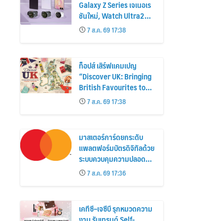
Galaxy Z Series เจเนอเร
ชันใหม่, Watch Ultra2
และ Watch9 สูงกว่ารุ่น
7 ส.ค. 69 17:38
ก่อนหน้ากว่า 30%
ท็อปส์ เสิร์ฟแคมเปญ
“Discover UK: Bringing
British Favourites to
You” ขนทัพของอร่อยและ
7 ส.ค. 69 17:38
ไอเท็มฮิตจากสหราช
อาณาจักร ส่งตรงถึงมือ
ตั้งแต่วันนี้ – 18 สิงหาคมนี้
มาสเตอร์การ์ดยกระดับ
แพลตฟอร์มบัตรดิจิทัลด้วย
ระบบควบคุมความปลอดภัย
ใหม่
7 ส.ค. 69 17:36
เคทีซี–เจซีบี รุกหมวดความ
งาม รับเทรนด์ Self-