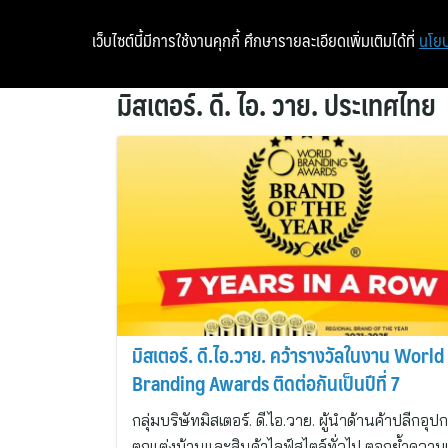
เว็บไซต์นี้มีการใช้งานคุกกี้ ศึกษารายละเอียดเพิ่มเติมได้ที่
นโยบ
มิสเตอร์. ดี. ไอ. วาย. ประเทศไทย
มิสเตอร์. ดี.ไอ.วาย. คว้ารางวัลในงาน World
Branding Awards ติดต่อกันเป็นปีที่ 7
กลุ่มบริษัทมิสเตอร์. ดี.ไอ.วาย. ผู้นำด้านค้าปลีกอุป
ตกแต่งบ้านและสินค้าไลฟ์สไตล์ทั่วไป ตอกย้ำความ