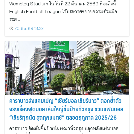
Wembley Stadium ในวันที่ 22 มีนาคม 2569 ที่จะถึงนี้
English Football League ได้ประกาศขยายความร่วมมือ
ระย…
20 มี.ค. 69 13:22
คาราบาวส่งแคมเปญ “เชียร์บอล เชียร์บาว” ตอกย้ำตัว
จริงเรื่องฟุตบอล เล่นใหญ่ขึ้นป้ายทั่วกรุง ชวนแฟนบอล
“เชียร์ทุกนัด สุดทุกแมตช์” ตลอดฤดูกาล 2025/26
คาราบาว จัดเต็มขึ้นป้ายโฆษณาทั่วกรุง ปลุกพลังแฟนบอล