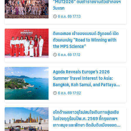
“MUT2026” ตบเท้ารายงานตัวเข้ากองฯ
วันแรก
6 ส.ค. 69 17:13
ดีเคเอสเอช เจ้าของแบรนด์ ฮีรูดอยด์ เปิด
ตัวแคมเปญ “Road to Winning with
the MPS Science”
6 ส.ค. 69 17:12
Agoda Reveals Europe’s 2026
Summer Travel Interest to Asia:
Bangkok, Koh Samui, and Pattaya
Among the Top Cities
6 ส.ค. 69 17:02
อโกด้าเผยชาวยุโรปสนใจเดินทางสู่เอเชีย
ในช่วงฤดูร้อนปีพ.ศ. 2569 ชี้กรุงเทพฯ
เกาะสมุย และพัทยา ติดอันดับเมืองยอด