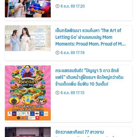
6 ส.ค. 69 17:20
เซ็นทรัลพัฒนา ชวนค้นหา ‘The Art of
Letting Go’ ผ่านแคมเปญ Mom
Moments: Proud Mom. Proud of My
Mom.
6 ส.ค. 69 17:19
กระแสตอบรับดี! “ปัญญา 5 ดาว อีทส์
แฟร์” เดินหน้าสู่ฝั่งธนฯ จัดใหญ่กว่าเดิม
ร้านเด็ดเพิ่ม อิ่มฟิน 10 วันเต็ม!
6 ส.ค. 69 17:15
จักรวาลสะเทือน! 77 สาวงาม