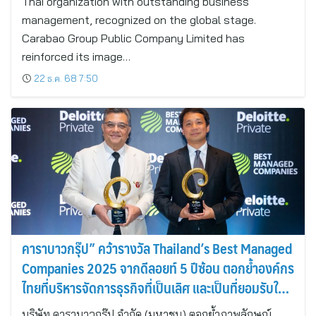
Thai organization with outstanding business
management, recognized on the global stage.
Carabao Group Public Company Limited has
reinforced its image…
22 ธ.ค. 68 7:50
คาราบาวกรุ๊ป” คว้ารางวัล Thailand’s Best Managed
Companies 2025 จากดีลอยท์ 5 ปีซ้อน ตอกย้ำองค์กร
ไทยที่บริหารจัดการธุรกิจที่เป็นเลิศ และเป็นที่ยอมรับใน
ระดับสากล
บริษัท คาราบาวกรุ๊ป จำกัด (มหาชน) ตอกย้ำภาพลักษณ์