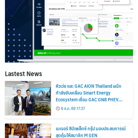
Lastest News
หัวเว่ย และ GAC AION Thailand ผนึก
กำลังขับเคลื่อน Smart Energy
Ecosystem เชื่อม GAC GN8 PHEV
รถยนต์ MPV ระดับพรีเมียม เข้ากับ
6 ส.ค. 69 17:37
พลังงานแสงอาทิตย์ภายในบ้าน
เมเจอร์ ซีนีเพล็กซ์ กรุ้ป มอบประสบการณ์
สุดคุ้มให้สมาชิก M GEN