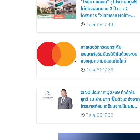
“ไซมิส แอสเสท” ชูโปรบ้านอยู่ฟรี
ไม่ต้องผ่อนนาน 3 ปี เจาะ 2
โครงการ “Siamese Holm–
Siamese Blossom” พร้อม
7 ส.ค. 69 17:40
ส่วนลดและสิทธิพิเศษถึง 31
สิงหาคม 2569
มาสเตอร์การ์ดยกระดับ
แพลตฟอร์มบัตรดิจิทัลด้วยระบบ
ควบคุมความปลอดภัยใหม่
7 ส.ค. 69 17:36
SINO ประกาศ Q2/69 ทำกำไร
สุทธิ 10 ล้านบาท ฟื้นตัวแกร่งจาก
ไตรมาสก่อน เตรียมจ่ายปันผล
ระหว่างกาล 0.014423 บาทต่อหุ้
7 ส.ค. 69 17:33
ครึ่งปีหลังมุ่งเติบโตต่อเนื่อง