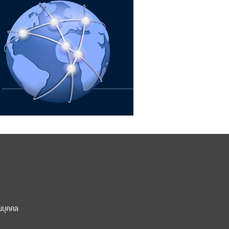
นบุคคล