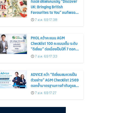
ท็อปส์ เสิร์ฟแคมเปญ “Discover
UK: Bringing British
Favourites to You” ขนทัพของ
อร่อยและไอเท็มฮิตจากสหราช
7 ส.ค. 69 17:38
อาณาจักร ส่งตรงถึงมือตั้งแต่วัน
นี้ – 18 สิงหาคมนี้
PHOL คว้าคะแนน AGM
Checklist 100 คะแนนเต็ม ระดับ
“ดีเยี่ยม” ต่อเนื่องเป็นปีที่ 7 ตอกย้ำ
การดำเนินธุรกิจตามหลักธรรมาภิ
7 ส.ค. 69 17:33
บาล โปร่งใส สร้างความเชื่อมั่นผู้
ถือหุ้น
ADVICE คว้า “ดีเยี่ยมสมควรเป็น
ตัวอย่าง” AGM Checklist 2569
ตอกย้ำมาตรฐานการกำกับดูแล
กิจการที่ดี
7 ส.ค. 69 17:27