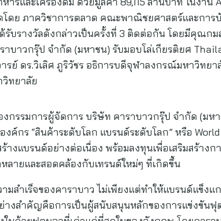
หารและเครื่องดื่ม ด้วยมูลค่า 89,115 ล้านบาท ในงา
ัดโดย ภาควิชาการตลาด คณะพาณิชยศาสตร์และการบั
ด้รับรางวัลดังกล่าวเป็นครั้งที่ 3 ติดต่อกัน โดยมีคุณ
าราบาวกรุ๊ป จำกัด (มหาชน) รับมอบโล่เกียรติยศ Thai
์ ดร.วิเลิศ ภูริวัชร อธิการบดีจุฬาลงกรณ์มหาวิทยาล
วิทยาลัย
กรรมการผู้จัดการ บริษัท คาราบาวกรุ๊ป จำกัด (มหาชน
งองค์กร “สินค้าระดับโลก แบรนด์ระดับโลก” หรือ Worl
รสร้างแบรนด์อย่างต่อเนื่อง พร้อมลงทุนเพื่อเสริมสร้า
หลายและสอดคล้องกับเทรนด์ใหม่ๆ ที่เกิดขึ้น
งความสำเร็จของคาราบาว ไม่เพียงแต่ทำให้แบรนด์แข็งแกร
วอย่างสำคัญคือการเป็นผู้สนับสนุนหลักของการแข่งขันฟ
่งในถ้วยฟุตบอลที่เก่าแก่ที่สุดในของอังกฤษ โดยคาราบ