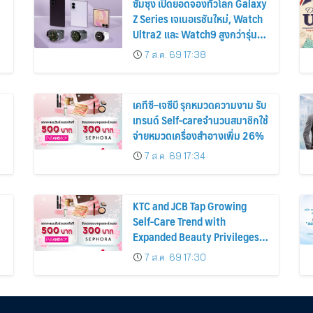
ซัมซุง เปิดยอดจองทั่วโลก Galaxy
Z Series เจเนอเรชันใหม่, Watch
Ultra2 และ Watch9 สูงกว่ารุ่น
ก่อนหน้ากว่า 30%
7 ส.ค. 69 17:38
เคทีซี–เจซีบี รุกหมวดความงาม รับ
เทรนด์ Self-careจำนวนสมาชิกใช้
จ่ายหมวดเครื่องสำอางเพิ่ม 26%
7 ส.ค. 69 17:34
KTC and JCB Tap Growing
Self-Care Trend with
Expanded Beauty Privileges
น
Number of KTC JCB
7 ส.ค. 69 17:30
Cardmembers Spending on
Cosmetics Rises 26%