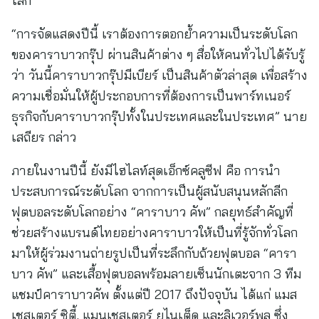
โลก
“การจัดแสดงปีนี้ เราต้องการตอกย้ำความเป็นระดับโลก
ของคาราบาวกรุ๊ป ผ่านสินค้าต่าง ๆ สื่อให้คนทั่วไปได้รับรู้
ว่า วันนี้คาราบาวกรุ๊ปมีเบียร์ เป็นสินค้าตัวล่าสุด เพื่อสร้าง
ความเชื่อมั่นให้ผู้ประกอบการที่ต้องการเป็นพาร์ทเนอร์
ธุรกิจกับคาราบาวกรุ๊ปทั้งในประเทศและในประเทศ” นาย
เสถียร กล่าว
ภายในงานปีนี้ ยังมีไฮไลท์สุดเอ็กซ์คลูซีฟ คือ การนำ
ประสบการณ์ระดับโลก จากการเป็นผู้สนับสนุนหลักลีก
ฟุตบอลระดับโลกอย่าง “คาราบาว คัพ” กลยุทธ์สำคัญที่
ช่วยสร้างแบรนด์ไทยอย่างคาราบาวให้เป็นที่รู้จักทั่วโลก
มาให้ผู้ร่วมงานถ่ายรูปเป็นที่ระลึกกับถ้วยฟุตบอล “คารา
บาว คัพ” และเสื้อฟุตบอลพร้อมลายเซ็นนักเตะจาก 3 ทีม
แชมป์คาราบาวคัพ ตั้งแต่ปี 2017 ถึงปัจจุบัน ได้แก่ แมส
เชสเตอร์ ซิตี้, แมนเชสเตอร์ ยูไนเต็ด และลิเวอร์พูล ซึ่ง