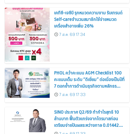
เคทีซี–เจซีบี รุกหมวดความงาม รับเทรนด์
Self-careจำนวนสมาชิกใช้จ่ายหมวด
เครื่องสำอางเพิ่ม 26%
7 ส.ค. 69 17:34
PHOL คว้าคะแนน AGM Checklist 100
คะแนนเต็ม ระดับ “ดีเยี่ยม” ต่อเนื่องเป็นปีที่
7 ตอกย้ำการดำเนินธุรกิจตามหลักธร
รมาภิบาล โปร่งใส สร้างความเชื่อมั่นผู้ถือ
7 ส.ค. 69 17:33
หุ้น
SINO ประกาศ Q2/69 ทำกำไรสุทธิ 10
ล้านบาท ฟื้นตัวแกร่งจากไตรมาสก่อน
เตรียมจ่ายปันผลระหว่างกาล 0.014423
บาทต่อหุ้น ครึ่งปีหลังมุ่งเติบโตต่อเนื่อง
7 ส.ค. 69 17:33