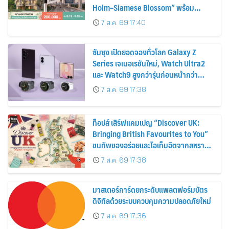
Holm–Siamese Blossom” พร้อม
ส่วนลดและสิทธิพิเศษถึง 31 สิงหาคม
7 ส.ค. 69 17:40
2569
ซัมซุง เปิดยอดจองทั่วโลก Galaxy Z
Series เจเนอเรชันใหม่, Watch Ultra2
และ Watch9 สูงกว่ารุ่นก่อนหน้ากว่า
30%
7 ส.ค. 69 17:38
ท็อปส์ เสิร์ฟแคมเปญ “Discover UK:
Bringing British Favourites to You”
ขนทัพของอร่อยและไอเท็มฮิตจากสหราช
อาณาจักร ส่งตรงถึงมือตั้งแต่วันนี้ – 18
7 ส.ค. 69 17:38
สิงหาคมนี้
มาสเตอร์การ์ดยกระดับแพลตฟอร์มบัตร
ดิจิทัลด้วยระบบควบคุมความปลอดภัยใหม่
7 ส.ค. 69 17:36