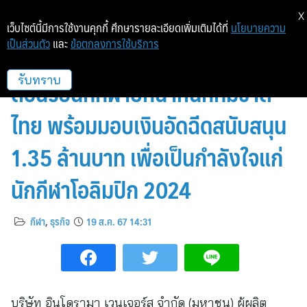
X
เว็บไซต์นี้มีการใช้งานคุกกี้ ศึกษารายละเอียดเพิ่มเติมได้ที่
นโยบายความ
เป็นส่วนตัว
และ
ข้อตกลงการใช้บริการ
อินโดรามา เวนเจอร์ส เปิดบ้าน
ต้อนรับนักกีฬายกน้ำหนักทีมชาติ
รับทราบ
ไทย พร้อมมอบเงินอัดฉีดสนับสนุน
1.35 ล้านบาท เพื่อเป็นกำลังใจแก่
นักกีฬาโอลิมปิก 2024
กีฬา
,
ธุรกิจ
19 ส.ค. 67 14:31
บริษัท อินโดรามา เวนเจอร์ส จำกัด (มหาชน) ผู้ผลิต