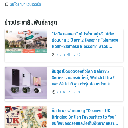
อินโดรามา เวนเจอร์ส
ข่าวประชาสัมพันธ์ล่าสุด
“ไซมิส แอสเสท” ชูโปรบ้านอยู่ฟรี ไม่ต้อง
ผ่อนนาน 3 ปี เจาะ 2 โครงการ “Siamese
Holm–Siamese Blossom” พร้อม
ส่วนลดและสิทธิพิเศษถึง 31 สิงหาคม
7 ส.ค. 69 17:40
2569
ซัมซุง เปิดยอดจองทั่วโลก Galaxy Z
Series เจเนอเรชันใหม่, Watch Ultra2
และ Watch9 สูงกว่ารุ่นก่อนหน้ากว่า
30%
7 ส.ค. 69 17:38
ท็อปส์ เสิร์ฟแคมเปญ “Discover UK:
Bringing British Favourites to You”
ขนทัพของอร่อยและไอเท็มฮิตจากสหราช