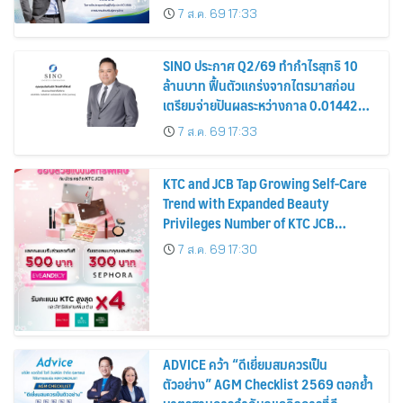
รมาภิบาล โปร่งใส สร้างความเชื่อมั่นผู้ถือ
7 ส.ค. 69 17:33
หุ้น
SINO ประกาศ Q2/69 ทำกำไรสุทธิ 10
ล้านบาท ฟื้นตัวแกร่งจากไตรมาสก่อน
เตรียมจ่ายปันผลระหว่างกาล 0.014423
บาทต่อหุ้น ครึ่งปีหลังมุ่งเติบโตต่อเนื่อง
7 ส.ค. 69 17:33
KTC and JCB Tap Growing Self-Care
Trend with Expanded Beauty
Privileges Number of KTC JCB
Cardmembers Spending on
7 ส.ค. 69 17:30
Cosmetics Rises 26%
ADVICE คว้า “ดีเยี่ยมสมควรเป็น
ตัวอย่าง” AGM Checklist 2569 ตอกย้ำ