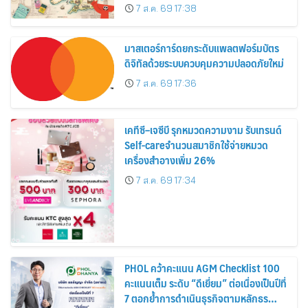
อาณาจักร ส่งตรงถึงมือตั้งแต่วันนี้ – 18
7 ส.ค. 69 17:38
สิงหาคมนี้
มาสเตอร์การ์ดยกระดับแพลตฟอร์มบัตร
ดิจิทัลด้วยระบบควบคุมความปลอดภัยใหม่
7 ส.ค. 69 17:36
เคทีซี–เจซีบี รุกหมวดความงาม รับเทรนด์
Self-careจำนวนสมาชิกใช้จ่ายหมวด
เครื่องสำอางเพิ่ม 26%
7 ส.ค. 69 17:34
PHOL คว้าคะแนน AGM Checklist 100
คะแนนเต็ม ระดับ “ดีเยี่ยม” ต่อเนื่องเป็นปีที่
7 ตอกย้ำการดำเนินธุรกิจตามหลักธร