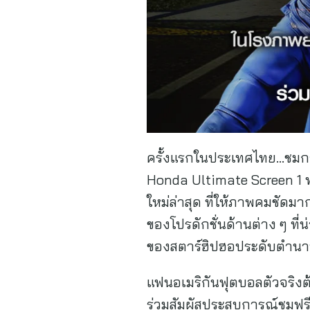
ครั้งแรกในประเทศไทย…ชมกา
Honda Ultimate Screen 1 พา
ใหม่ล่าสุด ที่ให้ภาพคมชัดมา
ของโปรดักชั่นด้านต่าง ๆ ที่น
ของสตาร์ฮิปฮอประดับตำนาน ทั
แฟนอเมริกันฟุตบอลตัวจริงต้
ร่วมสัมผัสประสบการณ์ชมฟร