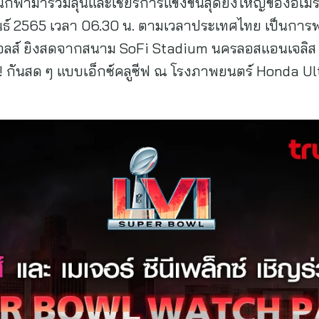
ีฬามาร่วมลุ้นและเชียร์การแข่งขันสุดยิ่งใหญ่ของอเม
ภาพันธ์ 2565 เวลา 06.30 น. ตามเวลาประเทศไทย เป็นกา
กอลส์ ยิงสดจากสนาม SoFi Stadium นครลอสแอนเจลิส รัฐ
ี!! กันสด ๆ แบบเอ็กซ์คลูซีฟ ณ โรงภาพยนตร์ Honda 