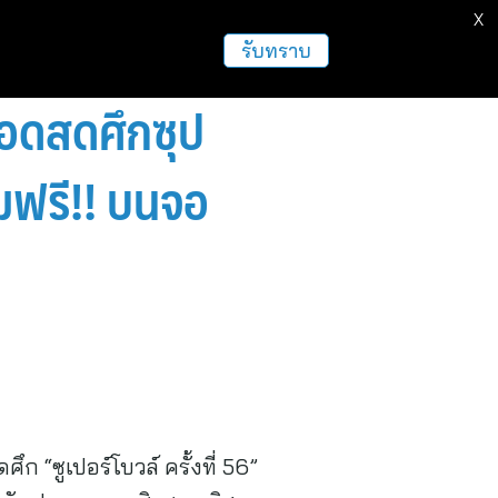
X
รับทราบ
ายทอดสดศึกซุป
ชมฟรี!! บนจอ
ึก “ซูเปอร์โบวล์ ครั้งที่ 56”