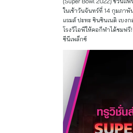
(Super Bowl 2022) ชวนแฟนก
ในเช้าวันจันทร์ที่ 14 กุม
แรมส์ ปะทะ ซินซินเนติ เบง
โรงวีไอพีให้คอกีฬาได้ชมฟร
ซีนีเพล็กซ์