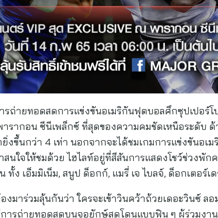
รถ่ายทอดสดการแข่งขันอเมริกันฟุตบอลศึกซุปเปอร์โบว
รากอน ซีนีเพล็กซ์ ที่สุดของความคมชัดเหนือระดับ ด้
กยิ่งขึ้นกว่า 4 เท่า นอกจากจะได้ชมเกมการแข่งขันอเมริก
่าสนใจให้ชมด้วย ไฮไลท์อยู่ที่สีสันการแสดงโชว์ช่วงพักค
้ง เอ็มมิเน็ม, สนูป ด็อกก์, แมรี่ เจ ไบลจ์, ด็อกเตอร์
องมาร่วมลุ้นกันว่า ใครจะเข้าวินคว้าถ้วยเดอะวินซ์ ลอ
ีการถ่ายทอดสดบนจอยักษ์สุดโดนแบบฟิน ๆ ผู้ร่วมงา