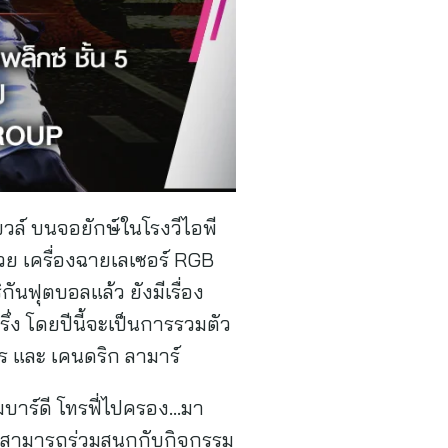
ล์ บนจอยักษ์ในโรงวีไอพี
วย เครื่องฉายเลเซอร์ RGB
ันฟุตบอลแล้ว ยังมีเรื่อง
รึ่ง โดยปีนี้จะเป็นการรวมตัว
เดร และ เคนดริก ลามาร์
มบาร์ดี โทรฟี่ไปครอง…มา
นสามารถร่วมสนุกกับกิจกรรม