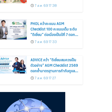
อร่อยและไอเท็มฮิตจากสหราช
7 ส.ค. 69 17:38
อาณาจักร ส่งตรงถึงมือตั้งแต่วัน
นี้ – 18 สิงหาคมนี้
PHOL คว้าคะแนน AGM
Checklist 100 คะแนนเต็ม ระดับ
“ดีเยี่ยม” ต่อเนื่องเป็นปีที่ 7 ตอกย้ำ
การดำเนินธุรกิจตามหลักธรรมาภิ
7 ส.ค. 69 17:33
บาล โปร่งใส สร้างความเชื่อมั่นผู้
ถือหุ้น
ADVICE คว้า “ดีเยี่ยมสมควรเป็น
ตัวอย่าง” AGM Checklist 2569
ตอกย้ำมาตรฐานการกำกับดูแล
กิจการที่ดี
7 ส.ค. 69 17:27