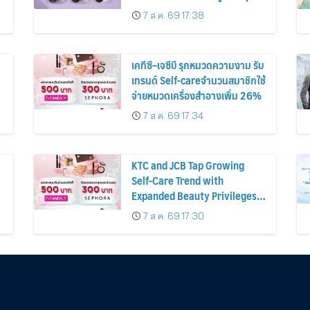
ก่อนหน้ากว่า 30%
7 ส.ค. 69 17:38
เคทีซี–เจซีบี รุกหมวดความงาม รับ
เทรนด์ Self-careจำนวนสมาชิกใช้
จ่ายหมวดเครื่องสำอางเพิ่ม 26%
7 ส.ค. 69 17:34
KTC and JCB Tap Growing
Self-Care Trend with
Expanded Beauty Privileges
น
Number of KTC JCB
7 ส.ค. 69 17:30
Cardmembers Spending on
Cosmetics Rises 26%