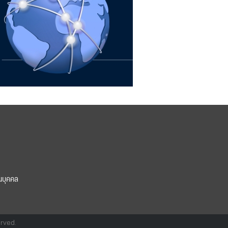
นบุคคล
erved.