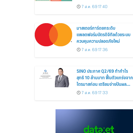
Siamese Blossom” พร้อม
7 ส.ค. 69 17:40
ส่วนลดและสิทธิพิเศษถึง 31
สิงหาคม 2569
มาสเตอร์การ์ดยกระดับ
แพลตฟอร์มบัตรดิจิทัลด้วยระบบ
ควบคุมความปลอดภัยใหม่
7 ส.ค. 69 17:36
SINO ประกาศ Q2/69 ทำกำไร
สุทธิ 10 ล้านบาท ฟื้นตัวแกร่งจาก
ไตรมาสก่อน เตรียมจ่ายปันผล
ระหว่างกาล 0.014423 บาทต่อหุ้
7 ส.ค. 69 17:33
ครึ่งปีหลังมุ่งเติบโตต่อเนื่อง