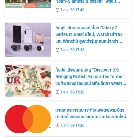
Holm–Siamese Blossom” พร้อม
ส่วนลดและสิทธิพิเศษถึง 31 สิงหาคม
7 ส.ค. 69 17:40
2569
ซัมซุง เปิดยอดจองทั่วโลก Galaxy Z
Series เจเนอเรชันใหม่, Watch Ultra2
และ Watch9 สูงกว่ารุ่นก่อนหน้ากว่า
30%
7 ส.ค. 69 17:38
ท็อปส์ เสิร์ฟแคมเปญ “Discover UK:
Bringing British Favourites to You”
ขนทัพของอร่อยและไอเท็มฮิตจากสหราช
อาณาจักร ส่งตรงถึงมือตั้งแต่วันนี้ – 18
7 ส.ค. 69 17:38
สิงหาคมนี้
มาสเตอร์การ์ดยกระดับแพลตฟอร์มบัตร
ดิจิทัลด้วยระบบควบคุมความปลอดภัยใหม่
7 ส.ค. 69 17:36