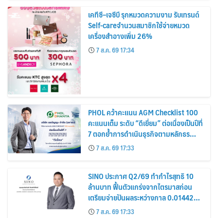
เคทีซี–เจซีบี รุกหมวดความงาม รับเทรนด์
Self-careจำนวนสมาชิกใช้จ่ายหมวด
เครื่องสำอางเพิ่ม 26%
7 ส.ค. 69 17:34
PHOL คว้าคะแนน AGM Checklist 100
คะแนนเต็ม ระดับ “ดีเยี่ยม” ต่อเนื่องเป็นปีที่
7 ตอกย้ำการดำเนินธุรกิจตามหลักธร
รมาภิบาล โปร่งใส สร้างความเชื่อมั่นผู้ถือ
7 ส.ค. 69 17:33
หุ้น
SINO ประกาศ Q2/69 ทำกำไรสุทธิ 10
ล้านบาท ฟื้นตัวแกร่งจากไตรมาสก่อน
เตรียมจ่ายปันผลระหว่างกาล 0.014423
บาทต่อหุ้น ครึ่งปีหลังมุ่งเติบโตต่อเนื่อง
7 ส.ค. 69 17:33