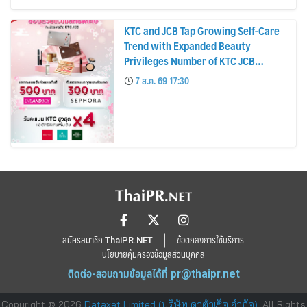
KTC and JCB Tap Growing Self-Care
Trend with Expanded Beauty
Privileges Number of KTC JCB
Cardmembers Spending on
7 ส.ค. 69 17:30
Cosmetics Rises 26%
สมัครสมาชิก ThaiPR.NET
ข้อตกลงการใช้บริการ
นโยบายคุ้มครองข้อมูลส่วนบุคคล
ติดต่อ-สอบถามข้อมูลได้ที่
pr@thaipr.net
Copyright © 2026
Dataxet Limited (บริษัท ดาต้าเซ็ต จำกัด)
. All Rights