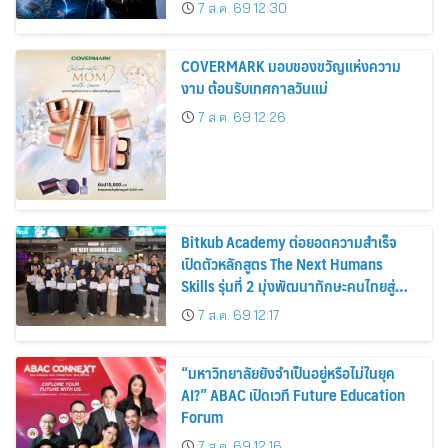
คอนดักเตอร์
7 ส.ค. 69 12:30
COVERMARK มอบของขวัญแห่งความ
งาม ต้อนรับเทศกาลวันแม่
7 ส.ค. 69 12:26
Bitkub Academy ต่อยอดความสำเร็จ
เปิดตัวหลักสูตร The Next Humans
Skills รุ่นที่ 2 มุ่งพัฒนาทักษะคนไทยสู่
การเป็นคนของอนาคต
7 ส.ค. 69 12:17
“มหาวิทยาลัยยังจำเป็นอยู่หรือไม่ในยุค
AI?” ABAC เปิดเวที Future Education
Forum
7 ส.ค. 69 12:16