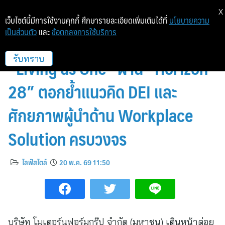
X
เว็บไซต์นี้มีการใช้งานคุกกี้ ศึกษารายละเอียดเพิ่มเติมได้ที่
นโยบายความ
เป็นส่วนตัว
และ
ข้อตกลงการใช้บริการ
โมเดอร์นฟอร์มต่อยอดแคมเปญ
“Living as One” ผ่าน “Horizon
รับทราบ
28” ตอกย้ำแนวคิด DEI และ
ศักยภาพผู้นำด้าน Workplace
Solution ครบวงจร
ไลฟ์สไตล์
20 พ.ค. 69 11:50
บริษัท โมเดอร์นฟอร์มกรุ๊ป จำกัด (มหาชน) เดินหน้าต่อย