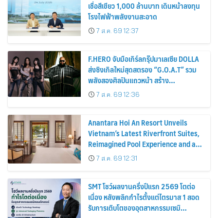
เชื่อสีเขียว 1,000 ล้านบาท เดินหน้าลงทุน
โรงไฟฟ้าพลังงานสะอาด
7 ส.ค. 69 12:37
F.HERO จับมือเกิร์ลกรุ๊ปมาเลเซีย DOLLA
ส่งซิงเกิลใหม่สุดสตรอง “G.O.A.T” รวม
พลังสองศิลปินแถวหน้า สร้าง
ปรากฏการณ์ใหม่แห่งวงการเพลงอาเซียน
7 ส.ค. 69 12:36
Anantara Hoi An Resort Unveils
Vietnam’s Latest Riverfront Suites,
Reimagined Pool Experience and a
Vibrant New Dining Destination
7 ส.ค. 69 12:31
SMT โชว์ผลงานครึ่งปีแรก 2569 โตต่อ
เนื่อง หลังพลิกกำไรตั้งแต่ไตรมาส 1 สอด
รับการเติบโตของอุตสาหกรรมเซมิ