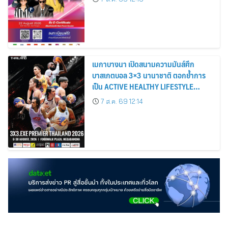
เมกาบางนา เปิดสนามความมันส์ศึก
บาสเกตบอล 3×3 นานาชาติ ตอกย้ำการ
เป็น ACTIVE HEALTHY LIFESTYLE
DESTINATION วันที่ 8 – 30 ส.ค. 69 ณ
7 ส.ค. 69 12:14
ฟู้ดวอล์ค พลาซ่า ศูนย์การค้าเมกาบางนา