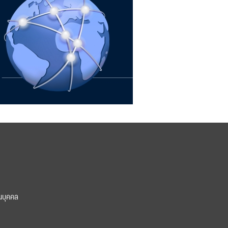
นบุคคล