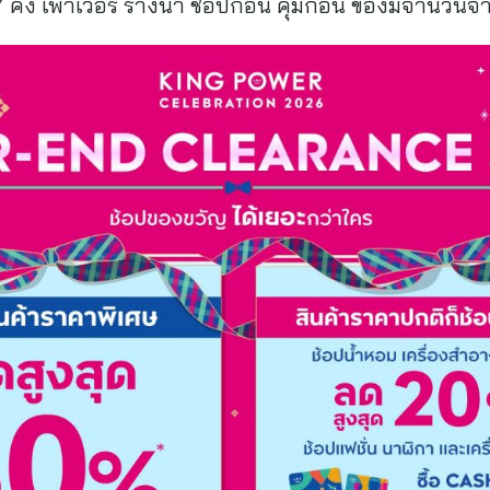
คิง เพาเวอร์ รางน้ำ ช้อปก่อน คุ้มก่อน ของมีจำนวนจำ