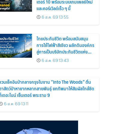
เตอร์ 10 พร้อมระบบเกมเพลย์ใหม่
และคอร์เวิลด์เร็ว ๆ นี้
6 ส.ค. 69 13:55
ไทยประกันชีวิต พร้อมสนับสนุน
การใช้ไฟฟ้าสีเขียว ผลักดันองค์กร
สู่การเป็นบริษัทประกันชีวิตแห่ง
ความยั่งยืน
6 ส.ค. 69 13:43
ชวนเช็คอินป่ากลางกรุงในงาน “Into The Woods” ตื่น
ตาสัตว์ป่าหายากหลากสายพันธุ์ ยกทัพมาให้สัมผัสใกล้ชิด
ที่เดอะไนน์ เซ็นเตอร์ พระราม 9
6 ส.ค. 69 13:11