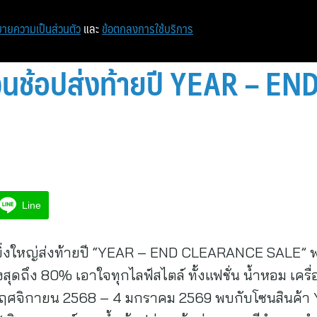
หน้าแรก
ท่องเที่ยว
ไอที
เศรษฐกิจ/การเงิน
ายความเป็นส่วนตัว
และ
ข้อตกลงการใช้บริการ
 ชวนช้อปส่งท้ายปี YEAR – 
Line
ยิ่งใหญ่ส่งท้ายปี “YEAR – END CLEARANCE SALE” พบก
ุดถึง 80% เอาใจทุกไลฟ์สไตล์ ทั้งแฟชั่น น้ำหอม เคร
 21 พฤศจิกายน 2568 – 4 มกราคม 2569 พบกับโซนสิน