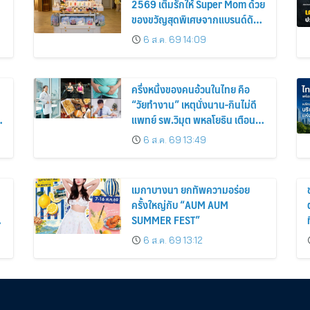
2569 เติมรักให้ Super Mom ด้วย
ของขวัญสุดพิเศษจากแบรนด์ดัง
พร้อมจิบเมนูแห่งความละมุน
6 ส.ค. 69 14:09
ครึ่งหนึ่งของคนอ้วนในไทย คือ
“วัยทำงาน” เหตุนั่งนาน-กินไม่ดี
แพทย์ รพ.วิมุต พหลโยธิน เตือน
า
“อย่าดูแค่เลขบนตาชั่ง” แนะปรับ
6 ส.ค. 69 13:49
พฤติกรรมระยะยาว
เมกาบางนา ยกทัพความอร่อย
ครั้งใหญ่กับ “AUM AUM
SUMMER FEST”
6 ส.ค. 69 13:12