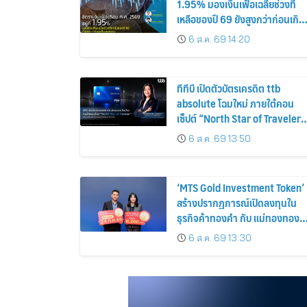
1.95% มองเงินเฟ้อเฉลี่ยช่วงที่
เหลือของปี 69 ยังสูงกว่าก่อนเกิด
สงคราม
6 ส.ค. 69 14:20
ทีทีบี เปิดตัวบัตรเครดิต ttb
absolute โฉมใหม่ ภายใต้คอน
เซ็ปต์ “North Star of Traveler”
พร้อมเพิ่มเอกสิทธิ์ใหม่ที่คุ้มค่ากว่
6 ส.ค. 69 13:50
เดิม
‘MTS Gold Investment Token’
สร้างปรากฏการณ์เปิดลงทุนใน
ธุรกิจค้าทองคำ กับ แม่ทองทอง
สุกเซ็นทรัล รับผลตอบแทนคงที่
6 ส.ค. 69 13:30
3% ต่อปี