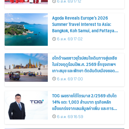
6 ส.ค. 69 17:12
Agoda Reveals Europe’s 2026
Summer Travel Interest to Asia:
Bangkok, Koh Samui, and Pattaya
Among the Top Cities
6 ส.ค. 69 17:02
อโกด้าเผยชาวยุโรปสนใจเดินทางสู่เอเชีย
ในช่วงฤดูร้อนปีพ.ศ. 2569 ชี้กรุงเทพฯ
เกาะสมุย และพัทยา ติดอันดับเมืองยอด
นิยม
6 ส.ค. 69 17:00
TOG เผยรายได้ไตรมาส 2/2569 เติบโต
14% แตะ 1,003 ล้านบาท ธุรกิจหลัก
แข็งแกร่งจากเลนส์มูลค่าเพิ่ม และการ
ขยายตลาดต่างประเทศ พร้อมเดินหน้า
6 ส.ค. 69 16:59
ลงทุนเพื่อการเติบโตระยะยาว