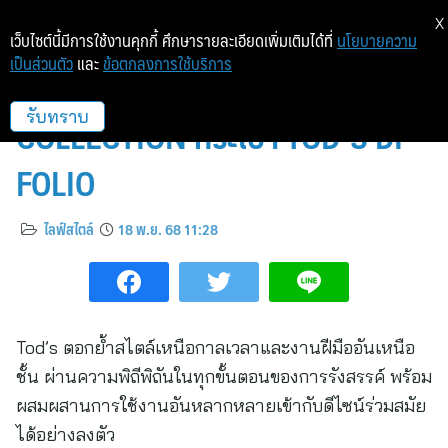
X
เว็บไซต์นี้มีการใช้งานคุกกี้ ศึกษารายละเอียดเพิ่มเติมได้ที่
นโยบายความ
เป็นส่วนตัว
และ
ข้อตกลงการใช้บริการ
FALL/WINTER 2025-26
COLLECTION กระเป๋า TOD’S DI
รับทราบ
FOLIO
ไลฟ์สไตล์
18 พ.ย. 68 11:28
Tod’s ตอกย้ำสไตล์เหนือกาลเวลาและงานฝีมืออันเหนือ
ชั้น ผ่านความพิถีพิถันในทุกขั้นตอนของการรังสรรค์ พร้อม
ผสมผสานการใช้งานอันหลากหลายเข้ากับดีไซน์ร่วมสมัย
ได้อย่างลงตัว