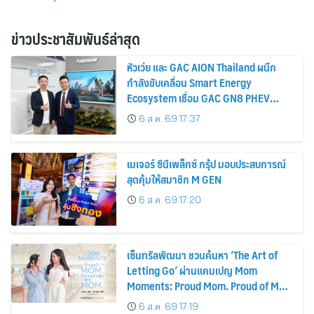
ข่าวประชาสัมพันธ์ล่าสุด
หัวเว่ย และ GAC AION Thailand ผนึก
กำลังขับเคลื่อน Smart Energy
Ecosystem เชื่อม GAC GN8 PHEV
รถยนต์ MPV ระดับพรีเมียม เข้ากับ
6 ส.ค. 69 17:37
พลังงานแสงอาทิตย์ภายในบ้าน
เมเจอร์ ซีนีเพล็กซ์ กรุ้ป มอบประสบการณ์
สุดคุ้มให้สมาชิก M GEN
6 ส.ค. 69 17:20
เซ็นทรัลพัฒนา ชวนค้นหา ‘The Art of
Letting Go’ ผ่านแคมเปญ Mom
Moments: Proud Mom. Proud of My
Mom.
6 ส.ค. 69 17:19