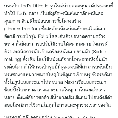
กระเป๋า Tod’s Di Folio รุ่นใหม่ถ่ายทอดทุกองค์ประกอบที่
ทำให้ Tod’s กลายเป็นสัญลักษณ์แห่งเอกลักษณ์และ
คุณภาพ ด้วยดีไซน์แบบการรื้อโครงสร้าง
(Deconstruction) ซึ่งสะท้อนถึงแก่นแท้ของสไตล์แบบ
อิตาลี กระเป๋ารุ่น Folio โดดเด่นด้วยขนาดความกว้าง
ขวาง ทั้งยังสามารถปรับใช้งานได้หลากหลาย รังสรรค์
ด้วยเทคนิคการตัดเย็บเครื่องหนังแบบอานม้า (Saddle-
making) ดั้งเดิม โดยใช้หนังแท้จากโรงฟอกหนังชั้นนำ
ระดับโลก ทำให้กระเป๋ารุ่นนี้มีคุณสมบัติที่สามารถพับเป็น
ทรงซองจดหมายขนาดใหญ่ในซิลูเอตเรียบหรู รังสรรค์มา
ทั้งในรูปแบบกระเป๋าโท้ทขนาด Maxi หรือแบบกระเป๋า
ช้อปปิ้งในขนาดกลางและขนาดใหญ่ มาในเฉดสีหลาก
หลาย ตั้งแต่สีขาวชอล์ก สีน้ำตาลเข้ม สีแทน ไปจนถึงสีดำ
ตอบโจทย์การใช้งานในทุกโอกาสและทุกช่วงเวลาของวัน
บรรดาสไตล์ไอคอนอย่าง Naomi Watts, Andie