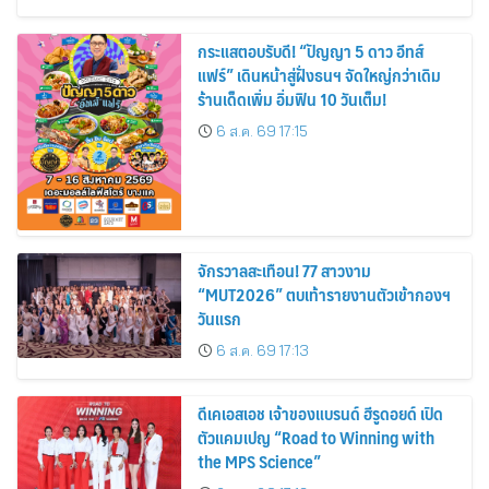
กระแสตอบรับดี! “ปัญญา 5 ดาว อีทส์
แฟร์” เดินหน้าสู่ฝั่งธนฯ จัดใหญ่กว่าเดิม
ร้านเด็ดเพิ่ม อิ่มฟิน 10 วันเต็ม!
6 ส.ค. 69 17:15
จักรวาลสะเทือน! 77 สาวงาม
“MUT2026” ตบเท้ารายงานตัวเข้ากองฯ
วันแรก
6 ส.ค. 69 17:13
ดีเคเอสเอช เจ้าของแบรนด์ ฮีรูดอยด์ เปิด
ตัวแคมเปญ “Road to Winning with
the MPS Science”