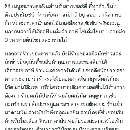
ธีร์ เมนูสุขภาพสุดฟินสำหรับสายเฮลธ์ตี้ ที่ทุกคำเต็มไป
ด้วยประโยชน์ ร้านห่อหมกแม่สาลี่ by แอน สาริตา พบ
กับ ห่อหมกปลาน้ำดอกไม้ใบเหลียงรสเข้มข้น พร้อมเมนู
หลากหลายให้เลือกฟินเต็มคำ อาทิ ไข่เค็มไชยา ปลาหมึก
3 รส พายผักโขม และ พายไก่
นอกจากร้านของดาราแล้ว ยังมีร้านของอดีตนักข่าวและ
นักข่าวปัจจุบันที่ขนสินค้าคุณภาพและของดีมาให้
เลือกสรร อาทิ ร้าน มะควรการ์เด้นท์ ของอดีตนักข่าว จอย
ดาวกระจาย นำผัก-ผลไม้ปลอดสารพิษ สมูทตี้ผลไม้นม
โอ๊ต มาให้ลิ้มรส หรือใครอยากเติมความสดชื่นให้ร่างกาย
ต้องมา ร้านผลไม้ปอกให้ พบกับผลไม้ตามฤดูกาล เช่น
มะพร้าวเผา สับปะรดภูแล ฯลฯ สายแซ่บต้องแวะ ร้านยำ
มาดามนัน สารพัดยำที่รอคุณมาชิม ส่วนใครที่ชื่นชอบสิน
ค้าพรีเมี่ยมต้อง ร้านมาหาสิน พบกับของสะสมแรร์ไอเท็ม
และอาร์ตทอย ตัวหายากที่นักสะสมห้ามพลาด หรือชอบ