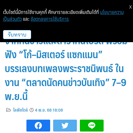
X
เว็บไซต์นี้มีการใช้งานคุกกี้ ศึกษารายละเอียดเพิ่มเติมได้ที่
นโยบายความ
เป็นส่วนตัว
และ
ข้อตกลงการใช้บริการ
พาราไดซ์ พาร์ค ชวนช้อป ชิม ของดี
จากคนข่าวและดาราคนโปรด พร้อม
รับทราบ
ฟัง “โก้–มิสเตอร์ แซกแมน”
บรรเลงบทเพลงพระราชนิพนธ์ ใน
งาน “ตลาดนัดคนข่าวบันเทิง” 7–9
พ.ย.นี้
ไลฟ์สไตล์
4 พ.ย. 68 18:08