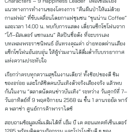
Characters – 9 Happiness Leader” เพื่อเชื่อมโยง
แนวทางการทำงานของโครงการ “คืนผืนป่าให้แม่ด้วย
กาแฟพ่อ” ที่ขับเคลื่อนโดยกาแฟชุมชน “ขุนน่าน Coffee”
และเวลา 14.00 น. พบกับการแสดง เดี่ยวแซ็กโซโฟนจาก
“โก้–มิสเตอร์ แซกแมน” ศิลปินชื่อดัง ที่จะบรรเลง
บทเพลงพระราชนิพนธ์ อันทรงคุณค่า ถ่ายทอดผ่านเสียง
แซ็กโซโฟนอันอบอุ่น ให้ผู้ร่วมงานได้ดื่มด่ำกับบรรยากาศ
แห่งความประทับใจ
เรียกว่าครบทุกความสุขในงานเดียว! ทั้งช้อปของดี ชิม
ของอร่อย และใกล้ชิดคนบันเทิงตัวจริงเสียงจริง แล้วพบ
กันในงาน “ตลาดนัดคนข่าวบันเทิง” ระหว่าง วันศุกร์ที่ 7–
วันอาทิตย์ที่ 9 พฤศจิกายน 2568 ณ ชั้น 1 ลานรอยัล พาร์
ค พลาซ่า ศูนย์การค้าพาราไดซ์
สอบถามข้อมูลเพิ่มเติมได้ที่ เอ็ม บี เค คอนแทคท์เซ็นเตอร์
1285 พร้อมติดตามกิจกรรม และโปรโมชันดี ๆ ของ