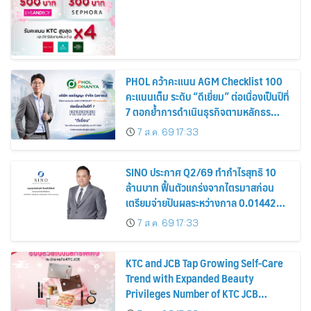
PHOL คว้าคะแนน AGM Checklist 100
คะแนนเต็ม ระดับ “ดีเยี่ยม” ต่อเนื่องเป็นปีที่
7 ตอกย้ำการดำเนินธุรกิจตามหลักธร
รมาภิบาล โปร่งใส สร้างความเชื่อมั่นผู้ถือ
7 ส.ค. 69 17:33
หุ้น
SINO ประกาศ Q2/69 ทำกำไรสุทธิ 10
ล้านบาท ฟื้นตัวแกร่งจากไตรมาสก่อน
เตรียมจ่ายปันผลระหว่างกาล 0.014423
บาทต่อหุ้น ครึ่งปีหลังมุ่งเติบโตต่อเนื่อง
7 ส.ค. 69 17:33
KTC and JCB Tap Growing Self-Care
Trend with Expanded Beauty
Privileges Number of KTC JCB
Cardmembers Spending on