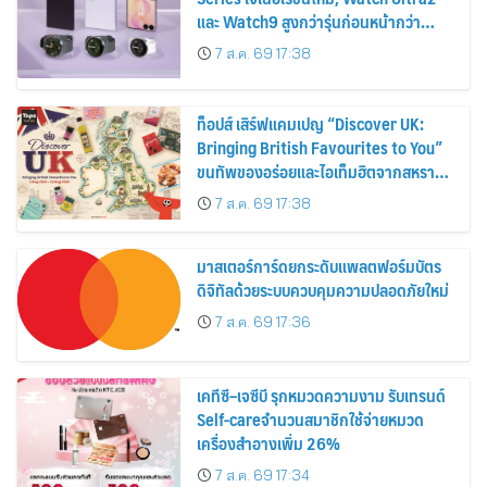
และ Watch9 สูงกว่ารุ่นก่อนหน้ากว่า
30%
7 ส.ค. 69 17:38
ท็อปส์ เสิร์ฟแคมเปญ “Discover UK:
Bringing British Favourites to You”
ขนทัพของอร่อยและไอเท็มฮิตจากสหราช
อาณาจักร ส่งตรงถึงมือตั้งแต่วันนี้ – 18
7 ส.ค. 69 17:38
สิงหาคมนี้
มาสเตอร์การ์ดยกระดับแพลตฟอร์มบัตร
ดิจิทัลด้วยระบบควบคุมความปลอดภัยใหม่
7 ส.ค. 69 17:36
เคทีซี–เจซีบี รุกหมวดความงาม รับเทรนด์
Self-careจำนวนสมาชิกใช้จ่ายหมวด
เครื่องสำอางเพิ่ม 26%
7 ส.ค. 69 17:34