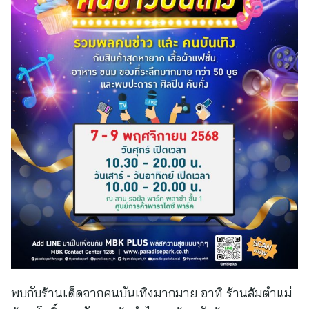
พบกับร้านเด็ดจากคนบันเทิงมากมาย อาทิ ร้านส้มตำแม่