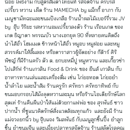
น้อย โพธิ์งาม กับสูตรส้มตำไทยแท้ รสจัดจ้าน ครบรส
เปรี้ยว หวาน เผ็ด ร้าน MAMECHA by แม็กกี้ อาภา กับ
เมนูชามัทฉะและขนมปังเกลือ ร้านน้ำผลไม้เบอร์รี่รวม JV
by อุ๊บ วิริยะ รสหวานอมเปรี้ยวลงตัว ร้าน เรือนเกด ของ
เกด ธิญาดา พรรณบัว นางเอกยุค 90 ที่หลายคนคิดถึง
นำไส้อั่ว โฮมเมด ข้าวหน้าไส้อั่ว หมูอบ หมูฝอย และหมู
สวรรค์มาให้ลิ้มลอง หรือดาราสาวผู้จัดอย่าง กีต้าร์ ศิริ
พิชญ์ ก็มีร้านครัว ตัว ต. ยกบะหมี่ปู หมูหวาน และเกี๊ยวซ่า
ไปเสิร์ฟ ร้านเกวลิน Food & Drink ของ ยีนส์ เกวลิน กับ
อาหารทานเล่นและเครื่องดื่ม เช่น ไก่ยอทอด ไก่ยอยำ
น้ำลำไย และน้ำส้ม ร้านครูรัก ศรัทธา ศรัทธาทิพย์ กับ
ขนมอบกรอบไส้มังคุดหวานละมุน หรือร้านไอเดียรักษ์โลก
สุดเท่ ร้านคืนผืนป่าให้แม่ด้วยกาแฟพ่อ ของ สุรพันธ์ ชาว
ปากน้ำ ที่ชูแนวคิดรักษ์สิ่งแวดล้อมทุกแก้ว และยังมี ร้าน
แม่จวงยกนิ้ว by จุ๊บแจง วิมลพันธ์ กับเมนูลูกชิ้นปิ้ง ยำลูก
ชิ้น ยำขนมจีน และเมี่ยงปลาทูรสจัดจ้าน ร้านสลัดโรลคุณ