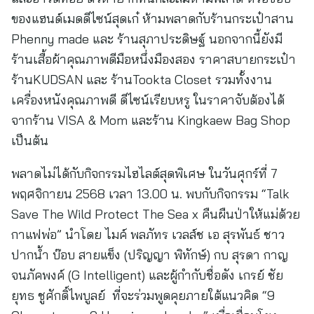
ของแฮนด์เมดดีไซน์สุดเก๋ ห้ามพลาดกับร้านกระเป๋าสาน
Phenny made และ ร้านสุภาประดิษฐ์ นอกจากนี้ยังมี
ร้านเสื้อผ้าคุณภาพดีมือหนึ่งมืองสอง ราคาสบายกระเป๋า
ร้านKUDSAN และ ร้านTookta Closet รวมทั้งงาน
เครื่องหนังคุณภาพดี ดีไซน์เรียบหรู ในราคาจับต้องได้
จากร้าน VISA & Mom และร้าน Kingkaew Bag Shop
เป็นต้น
พลาดไม่ได้กับกิจกรรมไฮไลต์สุดพิเศษ ในวันศุกร์ที่ 7
พฤศจิกายน 2568 เวลา 13.00 น. พบกับกิจกรรม “Talk
Save The Wild Protect The Sea x คืนผืนป่าให้แม่ด้วย
กาแฟพ่อ” นำโดย ไมค์ พลภัทร เวลส์ช เอ สุรพันธ์ ชาว
ปากน้ำ บ๊อบ สายแข็ง (ปริญญา พิทักษ์) กบ สุรดา กาญ
จนภัคพงค์ (G Intelligent) และผู้กำกับชื่อดัง เกรย์ ชัย
ยุทธ ชูศักดิ์ไพบูลย์ ที่จะร่วมพูดคุยภายใต้แนวคิด “9