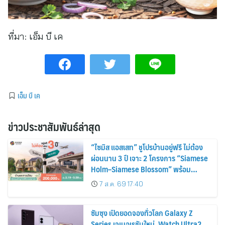
ที่มา:
เอ็ม บี เค
เอ็ม บี เค
ข่าวประชาสัมพันธ์ล่าสุด
“ไซมิส แอสเสท” ชูโปรบ้านอยู่ฟรี ไม่ต้อง
ผ่อนนาน 3 ปี เจาะ 2 โครงการ “Siamese
Holm–Siamese Blossom” พร้อม
ส่วนลดและสิทธิพิเศษถึง 31 สิงหาคม
7 ส.ค. 69 17:40
2569
ซัมซุง เปิดยอดจองทั่วโลก Galaxy Z
Series เจเนอเรชันใหม่, Watch Ultra2