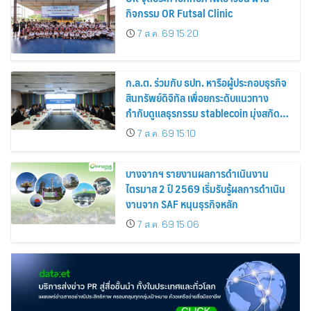
กิจกรรม OR Futsal Clinic
7 ส.ค. 69 15:20
ก.ล.ต. ร่วมกับ ธปท. หารือผู้ประกอบธุรกิจ
สินทรัพย์ดิจิทัล เพื่อยกระดับแนวทาง
กำกับดูแลธุรกรรม stablecoin มุ่งสกัด
กั้นอาชญากรรมทางเทคโนโลยี
7 ส.ค. 69 15:10
บางจากฯ รายงานผลการดำเนินงาน
ไตรมาส 2 ปี 2569 เริ่มรับรู้ผลการดำเนิน
งานจาก SAF หนุนธุรกิจหลัก
7 ส.ค. 69 15:06