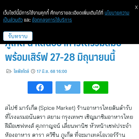
X
เว็บไซต์นี้มีการใช้งานคุกกี้ ศึกษารายละเอียดเพิ่มเติมได้ที่
นโยบายความ
เป็นส่วนตัว
และ
ข้อตกลงการใช้บริการ
สไปซ์ มาร์เก็ต ร่วมกับ ดารา ควิซีน
ภูเก็ต นำเสนออาหารใต้ร่วมสมัย
รับทราบ
พร้อมเสิร์ฟ 27-28 มิถุนายนนี้
ไลฟ์สไตล์
17 มิ.ย. 68 16:00
สไปซ์ มาร์เก็ต (Spice Market) ร้านอาหารไทยต้นตำรับ
ที่โรงแรมอนันตรา สยาม กรุงเทพฯ เชิญมาชิมอาหารไทย
ฝีมือเชฟหงส์ ศุภกาญจน์ เลี่ยนพานิช หัวหน้าเชฟประจำ
ห้องอาหาร ดารา ควิซีน ภูเก็ต ที่จะมาเทคโอเวอร์ร้าน