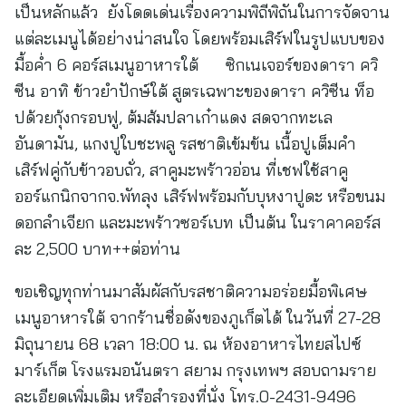
เป็นหลักแล้ว ยังโดดเด่นเรื่องความพิถีพิถันในการจัดจาน
แต่ละเมนูได้อย่างน่าสนใจ โดยพร้อมเสิร์ฟในรูปแบบของ
มื้อค่ำ 6 คอร์สเมนูอาหารใต้ ซิกเนเจอร์ของดารา ควิ
ซีน อาทิ ข้าวยำปักษ์ใต้ สูตรเฉพาะของดารา ควิซีน ท็อ
ปด้วยกุ้งกรอบฟู, ต้มส้มปลาเก๋าแดง สดจากทะเล
อันดามัน, แกงปูใบชะพลู รสชาติเข้มข้น เนื้อปูเต็มคำ
เสิร์ฟคู่กับข้าวอบถั่ว, สาคูมะพร้าวอ่อน ที่เชฟใช้สาคู
ออร์แกนิกจากจ.พัทลุง เสิร์ฟพร้อมกับบุหงาปูดะ หรือขนม
ดอกลำเจียก และมะพร้าวซอร์เบท เป็นต้น ในราคาคอร์ส
ละ 2,500 บาท++ต่อท่าน
ขอเชิญทุกท่านมาสัมผัสกับรสชาติความอร่อยมื้อพิเศษ
เมนูอาหารใต้ จากร้านชื่อดังของภูเก็ตได้ ในวันที่ 27-28
มิถุนายน 68 เวลา 18:00 น. ณ ห้องอาหารไทยสไปซ์
มาร์เก็ต โรงแรมอนันตรา สยาม กรุงเทพฯ สอบถามราย
ละเอียดเพิ่มเติม หรือสำรองที่นั่ง โทร.0-2431-9496