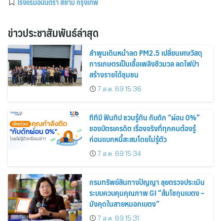
โรงแรมอนันตรา สยาม กรุงเทพ
ข่าวประชาสัมพันธ์ล่าสุด
ลำพูนเดินหน้าลด PM2.5 เปลี่ยนเศษวัสดุ
การเกษตรเป็นเชื้อเพลิงชีวมวล ลดไฟป่า
สร้างรายได้ชุมชน
7 ส.ค. 69 15:36
ทีทีบี ฟินทิป ชวนรู้ทัน กับดัก “ผ่อน 0%”
ของบัตรเครดิต เรื่องจริงที่ทุกคนต้องรู้
ก่อนแบกหนี้สะสมโดยไม่รู้ตัว
7 ส.ค. 69 15:34
กรมทรัพย์สินทางปัญญา ลุยตรวจประเมิน
ระบบควบคุมคุณภาพ GI “ส้มโชกุนเบตง –
มังคุดในสายหมอกเบตง”
7 ส.ค. 69 15:31