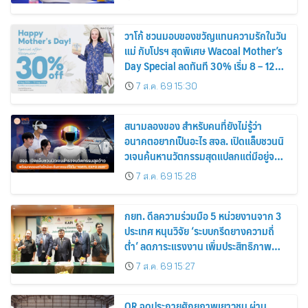
วาโก้ ชวนมอบของขวัญแทนความรักในวัน
แม่ กับโปรฯ สุดพิเศษ Wacoal Mother’s
Day Special ลดทันที 30% เริ่ม 8 – 12
สิงหาคม 2569
7 ส.ค. 69 15:30
สนามลองของ สำหรับคนที่ยังไม่รู้ว่า
อนาคตอยากเป็นอะไร สจล. เปิดแล็บชวนนิ
วเจนค้นหานวัตกรรมสุดแปลกแต่มีอยู่จริง
พร้อมทดลองสกิลใหม่และค้นหาคณะที่ใช่
7 ส.ค. 69 15:28
ใน “KMITL EXPO 2026”
กยท. ดีลความร่วมมือ 5 หน่วยงานจาก 3
ประเทศ หนุนวิจัย ‘ระบบกรีดยางความถี่
ต่ำ’ ลดภาระแรงงาน เพิ่มประสิทธิภาพ
การจัดการสวนยาง เสริมคุณภาพผลผลิต
7 ส.ค. 69 15:27
ยาง
OR จุดประกายศักยภาพเยาวชน ผ่าน