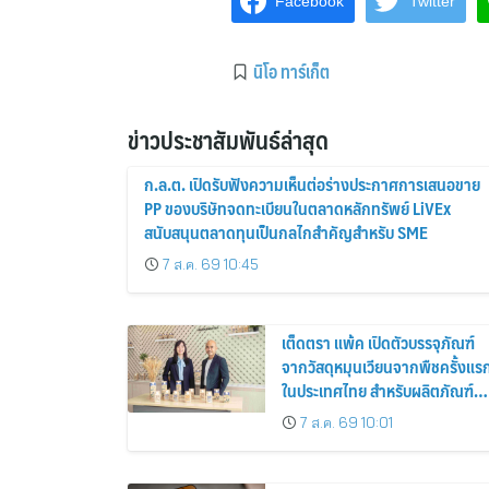
Facebook
Twitter
นิโอ ทาร์เก็ต
ข่าวประชาสัมพันธ์ล่าสุด
ก.ล.ต. เปิดรับฟังความเห็นต่อร่างประกาศการเสนอขาย
PP ของบริษัทจดทะเบียนในตลาดหลักทรัพย์ LiVEx
สนับสนุนตลาดทุนเป็นกลไกสำคัญสำหรับ SME
7 ส.ค. 69 10:45
เต็ดตรา แพ้ค เปิดตัวบรรจุภัณฑ์
จากวัสดุหมุนเวียนจากพืชครั้งแร
ในประเทศไทย สำหรับผลิตภัณฑ์น
เชียงใหม่ เฟรชมิลค์
7 ส.ค. 69 10:01