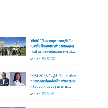
“เจียไต๋” ปักหมุดสุพรรณบุรี! เปิด
แปลงโชว์โซลูชันนาข้าว ขับเคลื่อน
การทำนาอย่างเป็นระบบ ยกระดับ
เกษตรกรไทย
7 ส.ค. 69 10:02
PHIST 2026 ดึงผู้นำด้านการท่อง
เที่ยวจากทั่วโลกสู่ภูเก็ต เพื่อร่วมขับ
เคลื่อนอนาคตของธุรกิจการ
บริการอย่างยั่งยืน
7 ส.ค. 69 9:56