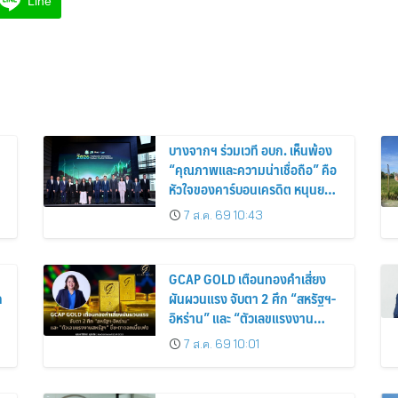
Line
บางจากฯ ร่วมเวที อบก. เห็นพ้อง
“คุณภาพและความน่าเชื่อถือ” คือ
หัวใจของคาร์บอนเครดิต หนุนยก
ระดับตลาดคาร์บอนไทย เชื่อมโยง
7 ส.ค. 69 10:43
อาเซียน เปิดโอกาสสู่ตลาดสากล
GCAP GOLD เตือนทองคำเสี่ยง
ก
ผันผวนแรง จับตา 2 ศึก “สหรัฐฯ-
ม
อิหร่าน” และ “ตัวเลขแรงงาน
สหรัฐฯ” ชี้ชะตาดอกเบี้ยเฟด
7 ส.ค. 69 10:01