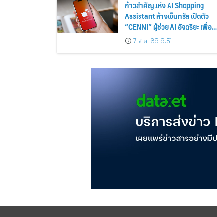
ก้าวสำคัญแห่ง AI Shopping
Assistant ห้างเซ็นทรัล เปิดตัว
“CENNI” ผู้ช่วย AI อัจฉริยะ เพื่อน
รู้ใจสายช้อปคนใหม่ ร่วมยกระดับ
7 ส.ค. 69 9:51
ประสบการณ์ช้อปปิ้งให้ง่ายขึ้นได้
ในแชตเดียว