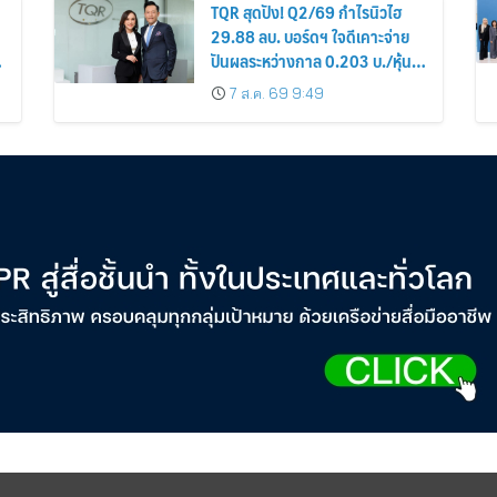
TQR สุดปัง! Q2/69 กำไรนิวไฮ
29.88 ลบ. บอร์ดฯ ใจดีเคาะจ่าย
ปันผลระหว่างกาล 0.203 บ./หุ้น
รับทรัพย์ 4 ก.ย.69
7 ส.ค. 69 9:49