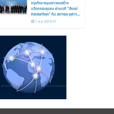
กรุงไทย หนุนเยาวชนสร้าง
นวัตกรรมชุมชน ผ่านเวที “ฮักแม่
Hackathon” ทีม Jernae จุฬาฯ
คว้าแชมป์ ใช้ AI ติดตามทรัพย์สิน
7 ส.ค. 69 9:47
สูญหาย