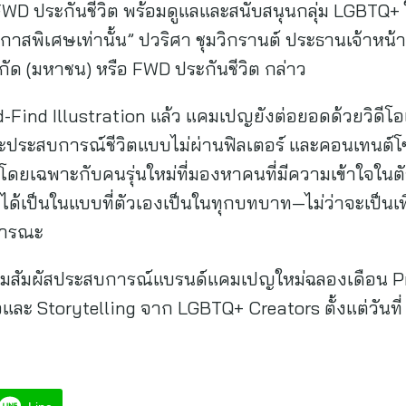
ะ FWD ประกันชีวิต พร้อมดูแลและสนับสนุนกลุ่ม LGBTQ+ 
นโอกาสพิเศษเท่านั้น” ปวริศา ชุมวิกรานต์ ประธานเจ้าห
ำกัด (มหาชน) หรือ FWD ประกันชีวิต กล่าว
ind Illustration แล้ว แคมเปญยังต่อยอดด้วยวิดีโอเ
และประสบการณ์ชีวิตแบบไม่ผ่านฟิลเตอร์ และคอนเทนต์โซ
ึก โดยเฉพาะกับคนรุ่นใหม่ที่มองหาคนที่มีความเข้าใจใ
ขาได้เป็นในแบบที่ตัวเองเป็นในทุกบทบาท—ไม่ว่าจะเป็นเพื
ธารณะ
อมสัมผัสประสบการณ์แบรนด์แคมเปญใหม่ฉลองเดือน Pride
อและ Storytelling จาก LGBTQ+ Creators ตั้งแต่วันที่ 