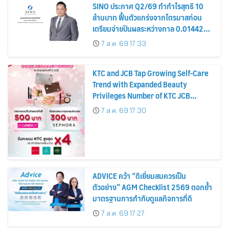
SINO ประกาศ Q2/69 ทำกำไรสุทธิ 10
ล้านบาท ฟื้นตัวแกร่งจากไตรมาสก่อน
เตรียมจ่ายปันผลระหว่างกาล 0.014423
บาทต่อหุ้น ครึ่งปีหลังมุ่งเติบโตต่อเนื่อง
7 ส.ค. 69 17:33
KTC and JCB Tap Growing Self-Care
Trend with Expanded Beauty
Privileges Number of KTC JCB
Cardmembers Spending on
7 ส.ค. 69 17:30
Cosmetics Rises 26%
ADVICE คว้า “ดีเยี่ยมสมควรเป็น
ตัวอย่าง” AGM Checklist 2569 ตอกย้ำ
มาตรฐานการกำกับดูแลกิจการที่ดี
7 ส.ค. 69 17:27