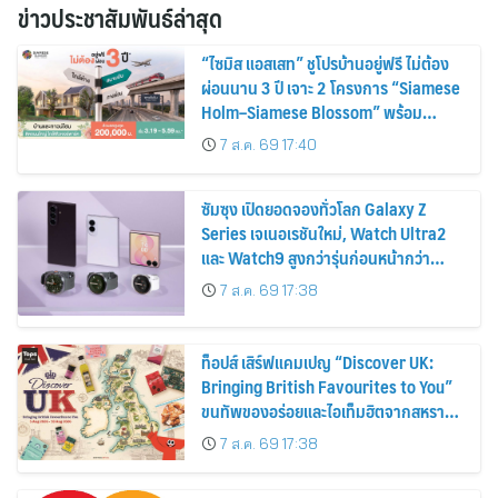
ข่าวประชาสัมพันธ์ล่าสุด
“ไซมิส แอสเสท” ชูโปรบ้านอยู่ฟรี ไม่ต้อง
ผ่อนนาน 3 ปี เจาะ 2 โครงการ “Siamese
Holm–Siamese Blossom” พร้อม
ส่วนลดและสิทธิพิเศษถึง 31 สิงหาคม
7 ส.ค. 69 17:40
2569
ซัมซุง เปิดยอดจองทั่วโลก Galaxy Z
Series เจเนอเรชันใหม่, Watch Ultra2
และ Watch9 สูงกว่ารุ่นก่อนหน้ากว่า
30%
7 ส.ค. 69 17:38
ท็อปส์ เสิร์ฟแคมเปญ “Discover UK:
Bringing British Favourites to You”
ขนทัพของอร่อยและไอเท็มฮิตจากสหราช
อาณาจักร ส่งตรงถึงมือตั้งแต่วันนี้ – 18
7 ส.ค. 69 17:38
สิงหาคมนี้