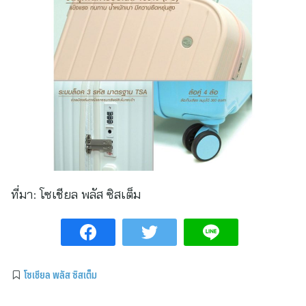
ที่มา:
โซเชียล พลัส ซิสเต็ม
โซเชียล พลัส ซิสเต็ม