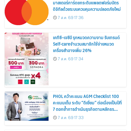
มาสเตอร์การ์ดยกระดับแพลตฟอร์มบัตร
ดิจิทัลด้วยระบบควบคุมความปลอดภัยใหม่
7 ส.ค. 69 17:36
เคทีซี–เจซีบี รุกหมวดความงาม รับเทรนด์
Self-careจำนวนสมาชิกใช้จ่ายหมวด
เครื่องสำอางเพิ่ม 26%
7 ส.ค. 69 17:34
PHOL คว้าคะแนน AGM Checklist 100
คะแนนเต็ม ระดับ “ดีเยี่ยม” ต่อเนื่องเป็นปีที่
7 ตอกย้ำการดำเนินธุรกิจตามหลักธร
รมาภิบาล โปร่งใส สร้างความเชื่อมั่นผู้ถือ
7 ส.ค. 69 17:33
หุ้น