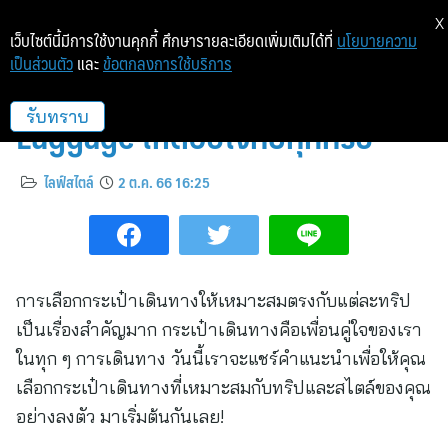
X
เว็บไซต์นี้มีการใช้งานคุกกี้ ศึกษารายละเอียดเพิ่มเติมได้ที่
นโยบายความ
เป็นส่วนตัว
และ
ข้อตกลงการใช้บริการ
วิธีเลือกกระเป๋าเดินทาง HQ
Luggage ให้ตอบโจทย์ทุกทริป
รับทราบ
ไลฟ์สไตล์
2 ต.ค. 66 16:25
การเลือกกระเป๋าเดินทางให้เหมาะสมตรงกับแต่ละทริป
เป็นเรื่องสำคัญมาก กระเป๋าเดินทางคือเพื่อนคู่ใจของเรา
ในทุก ๆ การเดินทาง วันนี้เราจะแชร์คำแนะนำเพื่อให้คุณ
เลือกกระเป๋าเดินทางที่เหมาะสมกับทริปและสไตล์ของคุณ
อย่างลงตัว มาเริ่มต้นกันเลย!