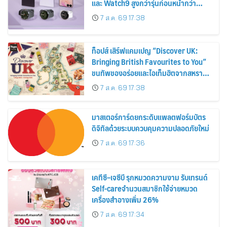
และ Watch9 สูงกว่ารุ่นก่อนหน้ากว่า
30%
7 ส.ค. 69 17:38
ท็อปส์ เสิร์ฟแคมเปญ “Discover UK:
Bringing British Favourites to You”
ขนทัพของอร่อยและไอเท็มฮิตจากสหราช
อาณาจักร ส่งตรงถึงมือตั้งแต่วันนี้ – 18
7 ส.ค. 69 17:38
สิงหาคมนี้
มาสเตอร์การ์ดยกระดับแพลตฟอร์มบัตร
ดิจิทัลด้วยระบบควบคุมความปลอดภัยใหม่
7 ส.ค. 69 17:36
เคทีซี–เจซีบี รุกหมวดความงาม รับเทรนด์
Self-careจำนวนสมาชิกใช้จ่ายหมวด
เครื่องสำอางเพิ่ม 26%
7 ส.ค. 69 17:34