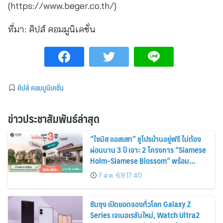
(https://www.beger.co.th/)
ที่มา:
คิปส์ คอมมูนิเคชั่น
คิปส์ คอมมูนิเคชั่น
ข่าวประชาสัมพันธ์ล่าสุด
“ไซมิส แอสเสท” ชูโปรบ้านอยู่ฟรี ไม่ต้อง
ผ่อนนาน 3 ปี เจาะ 2 โครงการ “Siamese
Holm–Siamese Blossom” พร้อม
ส่วนลดและสิทธิพิเศษถึง 31 สิงหาคม
7 ส.ค. 69 17:40
2569
ซัมซุง เปิดยอดจองทั่วโลก Galaxy Z
Series เจเนอเรชันใหม่, Watch Ultra2