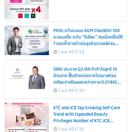
PHOL คว้าคะแนน AGM Checklist 100
คะแนนเต็ม ระดับ “ดีเยี่ยม” ต่อเนื่องเป็นปีที่
7 ตอกย้ำการดำเนินธุรกิจตามหลักธร
รมาภิบาล โปร่งใส สร้างความเชื่อมั่นผู้ถือ
7 ส.ค. 69 17:33
หุ้น
SINO ประกาศ Q2/69 ทำกำไรสุทธิ 10
ล้านบาท ฟื้นตัวแกร่งจากไตรมาสก่อน
เตรียมจ่ายปันผลระหว่างกาล 0.014423
บาทต่อหุ้น ครึ่งปีหลังมุ่งเติบโตต่อเนื่อง
7 ส.ค. 69 17:33
KTC and JCB Tap Growing Self-Care
Trend with Expanded Beauty
Privileges Number of KTC JCB
Cardmembers Spending on
7 ส.ค. 69 17:30