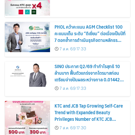
PHOL คว้าคะแนน AGM Checklist 100
คะแนนเต็ม ระดับ “ดีเยี่ยม” ต่อเนื่องเป็นปีที่
7 ตอกย้ำการดำเนินธุรกิจตามหลักธร
รมาภิบาล โปร่งใส สร้างความเชื่อมั่นผู้ถือ
7 ส.ค. 69 17:33
หุ้น
SINO ประกาศ Q2/69 ทำกำไรสุทธิ 10
ล้านบาท ฟื้นตัวแกร่งจากไตรมาสก่อน
เตรียมจ่ายปันผลระหว่างกาล 0.014423
บาทต่อหุ้น ครึ่งปีหลังมุ่งเติบโตต่อเนื่อง
7 ส.ค. 69 17:33
KTC and JCB Tap Growing Self-Care
Trend with Expanded Beauty
Privileges Number of KTC JCB
Cardmembers Spending on
7 ส.ค. 69 17:30
Cosmetics Rises 26%