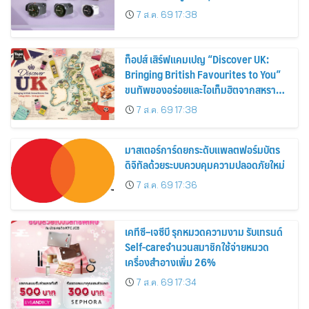
30%
7 ส.ค. 69 17:38
ท็อปส์ เสิร์ฟแคมเปญ “Discover UK:
Bringing British Favourites to You”
ขนทัพของอร่อยและไอเท็มฮิตจากสหราช
อาณาจักร ส่งตรงถึงมือตั้งแต่วันนี้ – 18
7 ส.ค. 69 17:38
สิงหาคมนี้
มาสเตอร์การ์ดยกระดับแพลตฟอร์มบัตร
ดิจิทัลด้วยระบบควบคุมความปลอดภัยใหม่
7 ส.ค. 69 17:36
เคทีซี–เจซีบี รุกหมวดความงาม รับเทรนด์
Self-careจำนวนสมาชิกใช้จ่ายหมวด
เครื่องสำอางเพิ่ม 26%
7 ส.ค. 69 17:34