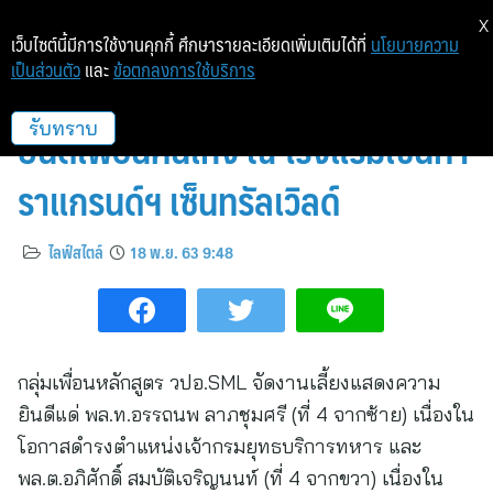
X
เว็บไซต์นี้มีการใช้งานคุกกี้ ศึกษารายละเอียดเพิ่มเติมได้ที่
นโยบายความ
เป็นส่วนตัว
และ
ข้อตกลงการใช้บริการ
กลุ่มเพื่อนหลักสูตร วปอ.SML ร่วม
ยินดีเพื่อนคนเก่ง ณ โรงแรมเซ็นทา
รับทราบ
ราแกรนด์ฯ เซ็นทรัลเวิลด์
ไลฟ์สไตล์
18 พ.ย. 63 9:48
กลุ่มเพื่อนหลักสูตร วปอ.SML จัดงานเลี้ยงแสดงความ
ยินดีแด่ พล.ท.อรรถนพ ลาภชุมศรี (ที่ 4 จากซ้าย) เนื่องใน
โอกาสดำรงตำแหน่งเจ้ากรมยุทธบริการทหาร และ
พล.ต.อภิศักดิ์ สมบัติเจริญนนท์ (ที่ 4 จากขวา) เนื่องใน