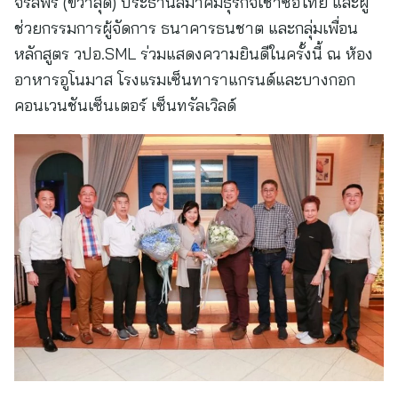
จรัสพร (ขวาสุด) ประธานสมาคมธุรกิจเช่าซื้อไทย และผู้
ช่วยกรรมการผู้จัดการ ธนาคารธนชาต และกลุ่มเพื่อน
หลักสูตร วปอ.SML ร่วมแสดงความยินดีในครั้งนี้ ณ ห้อง
อาหารอูโนมาส โรงแรมเซ็นทาราแกรนด์และบางกอก
คอนเวนชันเซ็นเตอร์ เซ็นทรัลเวิลด์