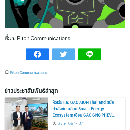
ที่มา:
Piton Communications
Piton Communications
ข่าวประชาสัมพันธ์ล่าสุด
หัวเว่ย และ GAC AION Thailand ผนึก
กำลังขับเคลื่อน Smart Energy
Ecosystem เชื่อม GAC GN8 PHEV
รถยนต์ MPV ระดับพรีเมียม เข้ากับ
6 ส.ค. 69 17:37
พลังงานแสงอาทิตย์ภายในบ้าน