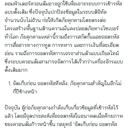
คอมพิวเตอร์ควอนตัมอาจถูกใช้เพื่อเจาะระบบการเข้ารหัส
แบบดั้งเดิม ซึ่งปัจจุบันปกป้องข้อมูลในระบบดิจิทัล
จำนวนนับไม่ถ้วน ก่อให้เกิดภัยคุกคามโดยตรงต่อ
โครงสร้างพื้นฐานด้านความมั่นคงปลอดภัยทางไซเบอร์
ทั่วโลก ภัยคุกคามเหล่านี้รวมถึงการสกัดกั้นและถอดรหัส
การสื่อสารทางการทูต การทหาร และการเงินที่ละเอียด
อ่อน รวมถึงการถอดรหัสการเจรจาส่วนตัวแบบเรียลไทม์
ซึ่งระบบควอนตัมสามารถจัดการได้เร็วกว่าเครื่องจักรแบบ
ดั้งเดิมมาก
จัดเก็บก่อน ถอดรหัสทีหลัง: ภัยคุกคามสำคัญในอีกไม่
กี่ปีข้างหน้า
ปัจจุบัน ผู้ก่อภัยคุกคามกำลังเก็บเกี่ยวข้อมูลที่เข้ารหัสไว้
แล้ว โดยมีจุดประสงค์เพื่อถอดรหัสในอนาคตเมื่อศักยภาพ
ของควอนตัมก้าวหน้าขึ้น กลยุทธ์ ‘จัดเก็บก่อน ถอดรหัส