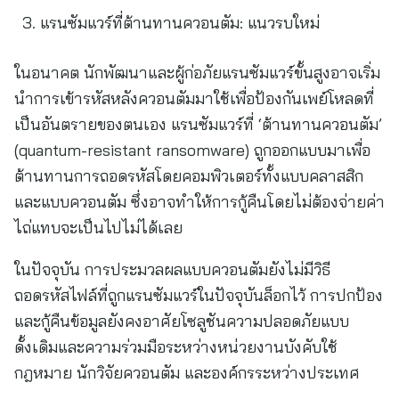
แรนซัมแวร์ที่ต้านทานควอนตัม: แนวรบใหม่
ในอนาคต นักพัฒนาและผู้ก่อภัยแรนซัมแวร์ขั้นสูงอาจเริ่ม
นำการเข้ารหัสหลังควอนตัมมาใช้เพื่อป้องกันเพย์โหลดที่
เป็นอันตรายของตนเอง แรนซัมแวร์ที่ ‘ต้านทานควอนตัม’
(quantum-resistant ransomware) ถูกออกแบบมาเพื่อ
ต้านทานการถอดรหัสโดยคอมพิวเตอร์ทั้งแบบคลาสสิก
และแบบควอนตัม ซึ่งอาจทำให้การกู้คืนโดยไม่ต้องจ่ายค่า
ไถ่แทบจะเป็นไปไม่ได้เลย
ในปัจจุบัน การประมวลผลแบบควอนตัมยังไม่มีวิธี
ถอดรหัสไฟล์ที่ถูกแรนซัมแวร์ในปัจจุบันล็อกไว้ การปกป้อง
และกู้คืนข้อมูลยังคงอาศัยโซลูชันความปลอดภัยแบบ
ดั้งเดิมและความร่วมมือระหว่างหน่วยงานบังคับใช้
กฎหมาย นักวิจัยควอนตัม และองค์กรระหว่างประเทศ