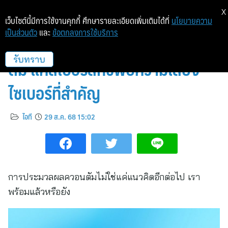
X
เว็บไซต์นี้มีการใช้งานคุกกี้ ศึกษารายละเอียดเพิ่มเติมได้ที่
นโยบายความ
เป็นส่วนตัว
และ
ข้อตกลงการใช้บริการ
เอเชียแปซิฟิกเป็นศูนย์กลางควอน
ตัม แคสเปอร์สกี้ชี้พบความเสี่ยง
รับทราบ
ไซเบอร์ที่สำคัญ
ไอที
29 ส.ค. 68 15:02
การประมวลผลควอนตัมไม่ใช่แค่แนวคิดอีกต่อไป เรา
พร้อมแล้วหรือยัง