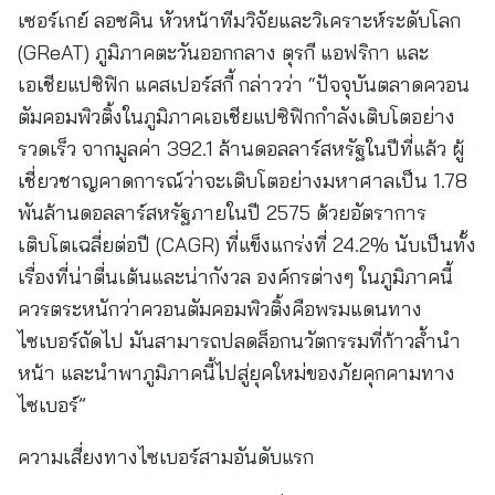
เซอร์เกย์ ลอซคิน หัวหน้าทีมวิจัยและวิเคราะห์ระดับโลก
(GReAT) ภูมิภาคตะวันออกกลาง ตุรกี แอฟริกา และ
เอเชียแปซิฟิก แคสเปอร์สกี้ กล่าวว่า “ปัจจุบันตลาดควอน
ตัมคอมพิวติ้งในภูมิภาคเอเชียแปซิฟิกกำลังเติบโตอย่าง
รวดเร็ว จากมูลค่า 392.1 ล้านดอลลาร์สหรัฐในปีที่แล้ว ผู้
เชี่ยวชาญคาดการณ์ว่าจะเติบโตอย่างมหาศาลเป็น 1.78
พันล้านดอลลาร์สหรัฐภายในปี 2575 ด้วยอัตราการ
เติบโตเฉลี่ยต่อปี (CAGR) ที่แข็งแกร่งที่ 24.2% นับเป็นทั้ง
เรื่องที่น่าตื่นเต้นและน่ากังวล องค์กรต่างๆ ในภูมิภาคนี้
ควรตระหนักว่าควอนตัมคอมพิวติ้งคือพรมแดนทาง
ไซเบอร์ถัดไป มันสามารถปลดล็อกนวัตกรรมที่ก้าวล้ำนำ
หน้า และนำพาภูมิภาคนี้ไปสู่ยุคใหม่ของภัยคุกคามทาง
ไซเบอร์”
ความเสี่ยงทางไซเบอร์สามอันดับแรก