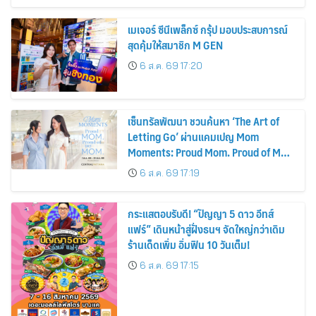
เมเจอร์ ซีนีเพล็กซ์ กรุ้ป มอบประสบการณ์
สุดคุ้มให้สมาชิก M GEN
6 ส.ค. 69 17:20
เซ็นทรัลพัฒนา ชวนค้นหา ‘The Art of
Letting Go’ ผ่านแคมเปญ Mom
Moments: Proud Mom. Proud of My
Mom.
6 ส.ค. 69 17:19
กระแสตอบรับดี! “ปัญญา 5 ดาว อีทส์
แฟร์” เดินหน้าสู่ฝั่งธนฯ จัดใหญ่กว่าเดิม
ร้านเด็ดเพิ่ม อิ่มฟิน 10 วันเต็ม!
6 ส.ค. 69 17:15