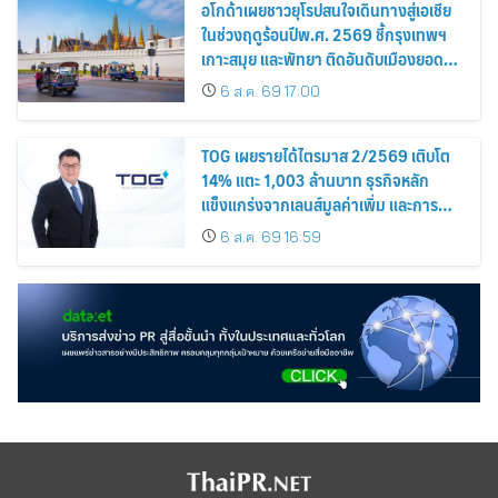
อโกด้าเผยชาวยุโรปสนใจเดินทางสู่เอเชีย
ในช่วงฤดูร้อนปีพ.ศ. 2569 ชี้กรุงเทพฯ
เกาะสมุย และพัทยา ติดอันดับเมืองยอด
นิยม
6 ส.ค. 69 17:00
TOG เผยรายได้ไตรมาส 2/2569 เติบโต
14% แตะ 1,003 ล้านบาท ธุรกิจหลัก
แข็งแกร่งจากเลนส์มูลค่าเพิ่ม และการ
ขยายตลาดต่างประเทศ พร้อมเดินหน้า
6 ส.ค. 69 16:59
ลงทุนเพื่อการเติบโตระยะยาว