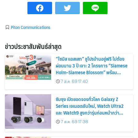
Piton Communications
ข่าวประชาสัมพันธ์ล่าสุด
“ไซมิส แอสเสท” ชูโปรบ้านอยู่ฟรี ไม่ต้อง
ผ่อนนาน 3 ปี เจาะ 2 โครงการ “Siamese
Holm–Siamese Blossom” พร้อม
ส่วนลดและสิทธิพิเศษถึง 31 สิงหาคม
7 ส.ค. 69 17:40
2569
ซัมซุง เปิดยอดจองทั่วโลก Galaxy Z
Series เจเนอเรชันใหม่, Watch Ultra2
และ Watch9 สูงกว่ารุ่นก่อนหน้ากว่า
30%
7 ส.ค. 69 17:38