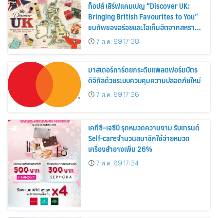
ท็อปส์ เสิร์ฟแคมเปญ “Discover UK:
Bringing British Favourites to You”
ขนทัพของอร่อยและไอเท็มฮิตจากสหราช
อาณาจักร ส่งตรงถึงมือตั้งแต่วันนี้ – 18
7 ส.ค. 69 17:38
สิงหาคมนี้
มาสเตอร์การ์ดยกระดับแพลตฟอร์มบัตร
ดิจิทัลด้วยระบบควบคุมความปลอดภัยใหม่
7 ส.ค. 69 17:36
เคทีซี–เจซีบี รุกหมวดความงาม รับเทรนด์
Self-careจำนวนสมาชิกใช้จ่ายหมวด
เครื่องสำอางเพิ่ม 26%
7 ส.ค. 69 17:34