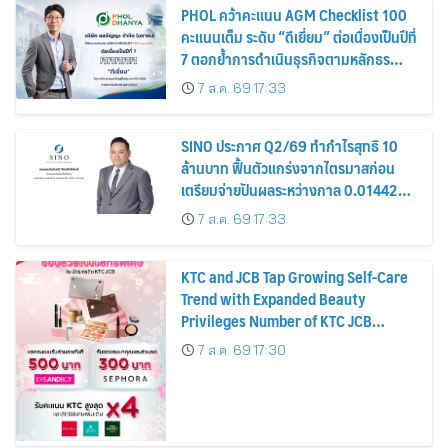
PHOL คว้าคะแนน AGM Checklist 100
คะแนนเต็ม ระดับ “ดีเยี่ยม” ต่อเนื่องเป็นปีที่
7 ตอกย้ำการดำเนินธุรกิจตามหลักธร
รมาภิบาล โปร่งใส สร้างความเชื่อมั่นผู้ถือ
7 ส.ค. 69 17:33
หุ้น
SINO ประกาศ Q2/69 ทำกำไรสุทธิ 10
ล้านบาท ฟื้นตัวแกร่งจากไตรมาสก่อน
เตรียมจ่ายปันผลระหว่างกาล 0.014423
บาทต่อหุ้น ครึ่งปีหลังมุ่งเติบโตต่อเนื่อง
7 ส.ค. 69 17:33
KTC and JCB Tap Growing Self-Care
Trend with Expanded Beauty
Privileges Number of KTC JCB
Cardmembers Spending on
7 ส.ค. 69 17:30
Cosmetics Rises 26%