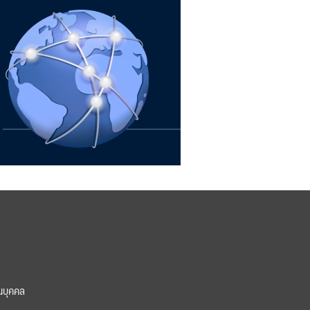
นบุคคล