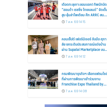
เดือดทะลุเกาะลอมบอก! ทัพนักบิด
“ฮอนด้า เรซซิ่ง ไทยแลนด์” จัดเต็
สูบ ลุ้นล่าโพเดียม ศึก ARRC สนา
4 ที่มัลดาลิกา
7 ส.ค. 69 14:15
คอนเซ็ปต์ เฟอร์นิเจอร์ จับมือ ศุภา
ลัย ยกระดับประสบการณ์แต่งบ้าน
ผ่าน Supalai Marketplace บน
SABAI Application
7 ส.ค. 69 14:12
กรมพัฒนาธุรกิจฯ เลือกแฟรนไชส
ที่ผ่านการพัฒนาเข้าร่วมงาน
Franchise Expo Thailand by
Smart SME Expo พร้อมมอบ
7 ส.ค. 69 14:08
รางวัล DBD Thailand Franchis
Award 2026