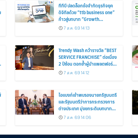
ทีทีบี ปลดล็อกข้อจำกัดธุรกิจยุค
ม
ดิจิทัลด้วย “ttb business one”
ม
ก้าวสู่บทบาท “Growth
Navigator” หนุนลูกค้าสู่การ
7 ส.ค. 69 14:13
เติบโตอย่างแท้จริง
Trendy Wash คว้ารางวัล “BEST
SERVICE FRANCHISE” ต่อเนื่อง
2 ปีซ้อน ตอกย้ำผู้นำแพลตฟอร์ม
ร้านสะดวกซัก ในงาน Thailand
7 ส.ค. 69 14:12
Franchise Award 2026
์
ไอแบงก์เข้าพบรองนายกรัฐมนตรี
และรัฐมนตรีว่าการกระทรวงการ
ต่างประเทศ มุ่งยกระดับบทบาท
การเงินอิสลามของประเทศไทยบน
7 ส.ค. 69 14:06
e
เวทีการเงินโลก