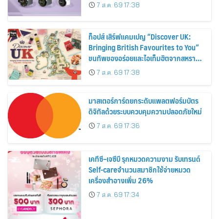
30%
7 ส.ค. 69 17:38
ท็อปส์ เสิร์ฟแคมเปญ “Discover UK:
Bringing British Favourites to You”
ขนทัพของอร่อยและไอเท็มฮิตจากสหราช
อาณาจักร ส่งตรงถึงมือตั้งแต่วันนี้ – 18
7 ส.ค. 69 17:38
สิงหาคมนี้
มาสเตอร์การ์ดยกระดับแพลตฟอร์มบัตร
ดิจิทัลด้วยระบบควบคุมความปลอดภัยใหม่
7 ส.ค. 69 17:36
เคทีซี–เจซีบี รุกหมวดความงาม รับเทรนด์
Self-careจำนวนสมาชิกใช้จ่ายหมวด
เครื่องสำอางเพิ่ม 26%
7 ส.ค. 69 17:34