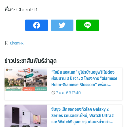
ที่มา:
ChomPR
ChomPR
ข่าวประชาสัมพันธ์ล่าสุด
“ไซมิส แอสเสท” ชูโปรบ้านอยู่ฟรี ไม่ต้อง
ผ่อนนาน 3 ปี เจาะ 2 โครงการ “Siamese
Holm–Siamese Blossom” พร้อม
ส่วนลดและสิทธิพิเศษถึง 31 สิงหาคม
7 ส.ค. 69 17:40
2569
ซัมซุง เปิดยอดจองทั่วโลก Galaxy Z
Series เจเนอเรชันใหม่, Watch Ultra2
และ Watch9 สูงกว่ารุ่นก่อนหน้ากว่า