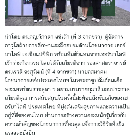
นำโดย ดร.ภญ.วิภาดา แซ่เล้า (ที่ 3 จากขวา) ผู้จัดการ
อาวุโสฝ่ายการศึกษาและฝึกอบรมด้านโภชนาการ เฮอร์
บาไลฟ์ เอเชียแปซิฟิก พร้อมทีมตัวแทนจากเฮอร์บาไลฟ์
เข้าร่วมกิจกรรม โดยได้รับเกียรติจาก รองศาสตราจารย์
ดร.เรวดี จงสุวัฒน์ (ที่ 4 จากขวา) นายกสมาคม
โภชนาการแห่งประเทศไทยฯ ในพระราชูปถัมภ์สมเด็จ
พระเทพรัตนราชสุดา ฯ สยามบรมราชกุมารี มอบประกาศ
เกียรติคุณ การสนับสนุนในครั้งนี้สะท้อนถึงพันธกิจของเฮ
อร์บาไลฟ์ ประเทศไทย ที่มุ่งส่งเสริมสุขภาพและความเป็น
อยู่ที่ดีของคนไทย ผ่านการสร้างความตระหนักรู้เกี่ยวกับ
ความสำคัญของโภชนาการที่สมดุล เพื่อการมีชีวิตที่แข็ง
แรงและยั่งยืน