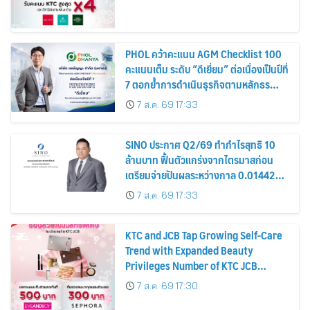
PHOL คว้าคะแนน AGM Checklist 100
คะแนนเต็ม ระดับ “ดีเยี่ยม” ต่อเนื่องเป็นปีที่
7 ตอกย้ำการดำเนินธุรกิจตามหลักธร
รมาภิบาล โปร่งใส สร้างความเชื่อมั่นผู้ถือ
7 ส.ค. 69 17:33
หุ้น
SINO ประกาศ Q2/69 ทำกำไรสุทธิ 10
ล้านบาท ฟื้นตัวแกร่งจากไตรมาสก่อน
เตรียมจ่ายปันผลระหว่างกาล 0.014423
บาทต่อหุ้น ครึ่งปีหลังมุ่งเติบโตต่อเนื่อง
7 ส.ค. 69 17:33
KTC and JCB Tap Growing Self-Care
Trend with Expanded Beauty
Privileges Number of KTC JCB
Cardmembers Spending on
7 ส.ค. 69 17:30
Cosmetics Rises 26%