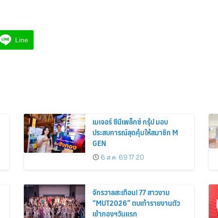
Line
เมเจอร์ ซีนีเพล็กซ์ กรุ้ป มอบ
ประสบการณ์สุดคุ้มให้สมาชิก M
GEN
6 ส.ค. 69 17:20
จักรวาลสะเทือน! 77 สาวงาม
“MUT2026” ตบเท้ารายงานตัว
เข้ากองฯวันแรก