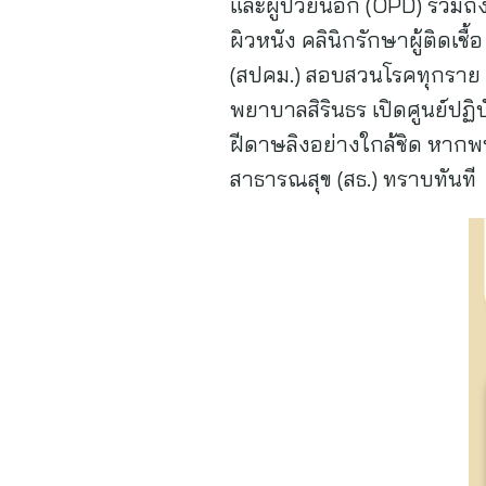
และผู้ป่วยนอก (OPD) รวมถึง
ผิวหนัง คลินิกรักษาผู้ติดเช
(สปคม.) สอบสวนโรคทุกราย เฝ
พยาบาลสิรินธร เปิดศูนย์ปฏิ
ฝีดาษลิงอย่างใกล้ชิด หากพ
สาธารณสุข (สธ.) ทราบ