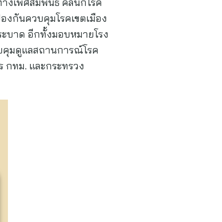
างเพศสัมพันธ์ คลินิกโรค
ันป้องกันควบคุมโรคเขตเมือง
ร่ระบาด อีกทั้งมอบหมายโรง
ะควบคุมดูแลสถานการณ์โรค
หาร กทม. และกระทรวง