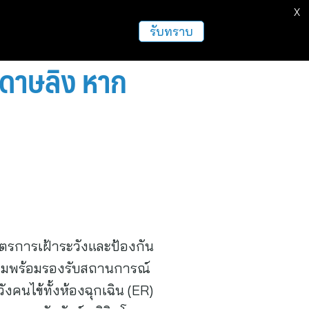
X
รับทราบ
ีดาษลิง หาก
าตรการเฝ้าระวังและป้องกัน
รียมพร้อมรองรับสถานการณ์
คนไข้ทั้งห้องฉุกเฉิน (ER)