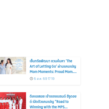
เซ็นทรัลพัฒนา ชวนค้นหา ‘The
Art of Letting Go’ ผ่านแคมเปญ
Mom Moments: Proud Mom.
Proud of My Mom.
6 ส.ค. 69 17:19
ดีเคเอสเอช เจ้าของแบรนด์ ฮีรูดอย
ด์ เปิดตัวแคมเปญ “Road to
Winning with the MPS