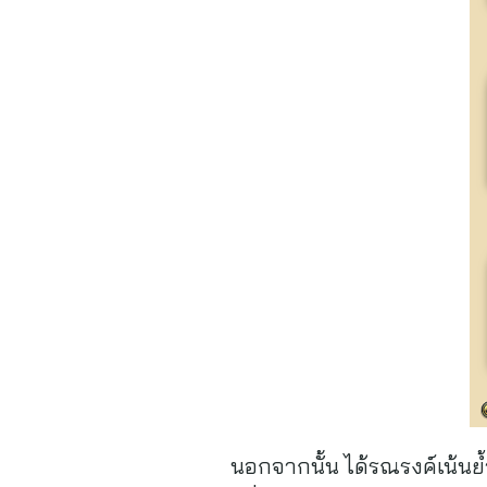
นอกจากนั้น ได้รณรงค์เน้นย้