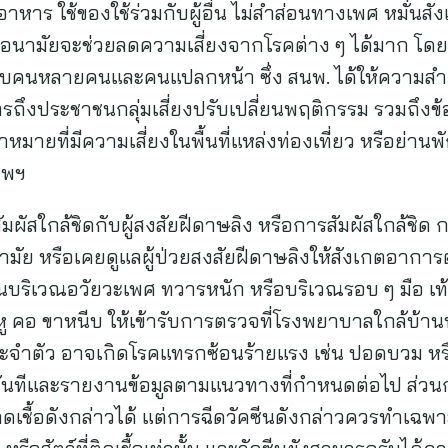
าหาร ใช้ของใช้ร่วมกับผู้อื่น ไม่สำส่อนทางเพศ หมั่นสัง
อนามัยจะช่วยลดความเสี่ยงจากโรคต่าง ๆ ได้มาก โดยพฤ
ับคนหลายคนและคนแปลกหน้า ซึ่ง สนพ. ได้ให้ความสำ
ารถึงประชาชนกลุ่มเสี่ยงปรับเปลี่ยนพฤติกรรม รวมถึงข้
หมายที่มีความเสี่ยงในพื้นที่แหล่งท่องเที่ยว หรือย่านพ
ทพฯ
สัมผัสใกล้ชิดกับผู้สงสัยฝีดาษลิง หรือการสัมผัสใกล้ชิด
ัย หรือเคยดูแลผู้ป่วยสงสัยฝีดาษลิงให้สังเกตอาการต
งขึ้นบริเวณอวัยวะเพศ ทวารหนัก หรือบริเวณรอบ ๆ มือ เท
 คอ ขาหนีบ ให้เข้ารับการตรวจที่โรงพยาบาลใกล้บ้านทันที
ะจำตัว อาจเกิดโรคแทรกซ้อนร้ายแรง เช่น ปอดบวม หรือเ
ันทีและรายงานข้อมูลตามแนวทางที่กำหนดต่อไป ส่วนก
ดเชื้อดังกล่าวได้ แต่การฉีดวัคซีนดังกล่าวควรทำเฉพ