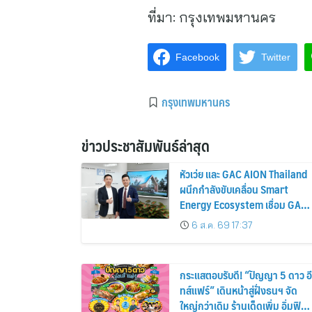
ที่มา:
กรุงเทพมหานคร
Facebook
Twitter
กรุงเทพมหานคร
ข่าวประชาสัมพันธ์ล่าสุด
หัวเว่ย และ GAC AION Thailand
ผนึกกำลังขับเคลื่อน Smart
Energy Ecosystem เชื่อม GAC
GN8 PHEV รถยนต์ MPV ระดับ
6 ส.ค. 69 17:37
พรีเมียม เข้ากับพลังงานแสง
อาทิตย์ภายในบ้าน
กระแสตอบรับดี! “ปัญญา 5 ดาว อี
ทส์แฟร์” เดินหน้าสู่ฝั่งธนฯ จัด
ใหญ่กว่าเดิม ร้านเด็ดเพิ่ม อิ่มฟิน