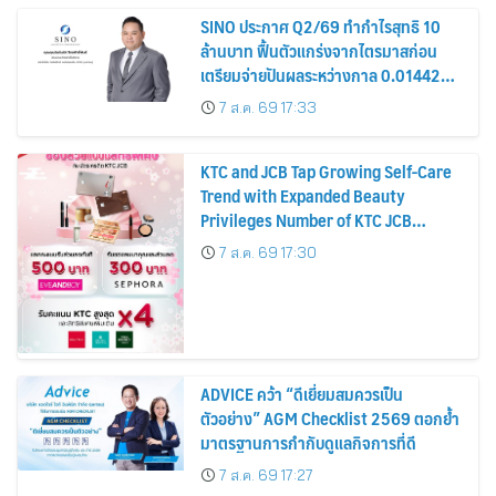
SINO ประกาศ Q2/69 ทำกำไรสุทธิ 10
ล้านบาท ฟื้นตัวแกร่งจากไตรมาสก่อน
เตรียมจ่ายปันผลระหว่างกาล 0.014423
บาทต่อหุ้น ครึ่งปีหลังมุ่งเติบโตต่อเนื่อง
7 ส.ค. 69 17:33
KTC and JCB Tap Growing Self-Care
Trend with Expanded Beauty
Privileges Number of KTC JCB
Cardmembers Spending on
7 ส.ค. 69 17:30
Cosmetics Rises 26%
ADVICE คว้า “ดีเยี่ยมสมควรเป็น
ตัวอย่าง” AGM Checklist 2569 ตอกย้ำ
มาตรฐานการกำกับดูแลกิจการที่ดี
7 ส.ค. 69 17:27