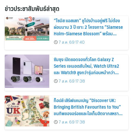
ข่าวประชาสัมพันธ์ล่าสุด
“ไซมิส แอสเสท” ชูโปรบ้านอยู่ฟรี ไม่ต้อง
ผ่อนนาน 3 ปี เจาะ 2 โครงการ “Siamese
Holm–Siamese Blossom” พร้อม
ส่วนลดและสิทธิพิเศษถึง 31 สิงหาคม
7 ส.ค. 69 17:40
2569
ซัมซุง เปิดยอดจองทั่วโลก Galaxy Z
Series เจเนอเรชันใหม่, Watch Ultra2
และ Watch9 สูงกว่ารุ่นก่อนหน้ากว่า
30%
7 ส.ค. 69 17:38
ท็อปส์ เสิร์ฟแคมเปญ “Discover UK:
Bringing British Favourites to You”
ขนทัพของอร่อยและไอเท็มฮิตจากสหราช
อาณาจักร ส่งตรงถึงมือตั้งแต่วันนี้ – 18
7 ส.ค. 69 17:38
สิงหาคมนี้