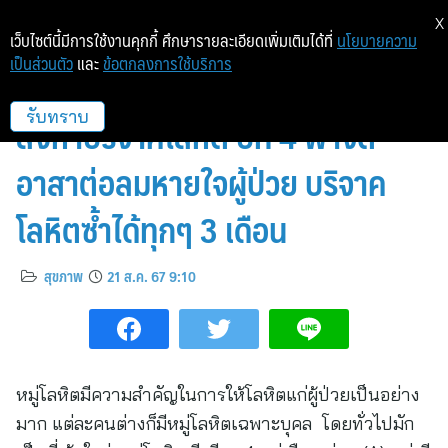
X
เว็บไซต์นี้มีการใช้งานคุกกี้ ศึกษารายละเอียดเพิ่มเติมได้ที่
นโยบายความ
เป็นส่วนตัว
และ
ข้อตกลงการใช้บริการ
ชลิต อินดัสทรี รวมพลังจิตอาสา
สิงหาบริจาคโลหิต ปีที่ 4 พาจิต
รับทราบ
อาสาต่อลมหายใจผู้ป่วย บริจาค
โลหิตซ้ำได้ทุกๆ 3 เดือน
สุขภาพ
21 ส.ค. 67 9:10
หมู่โลหิตมีความสำคัญในการให้โลหิตแก่ผู้ป่วยเป็นอย่าง
มาก แต่ละคนต่างก็มีหมู่โลหิตเฉพาะบุคล โดยทั่วไปมัก