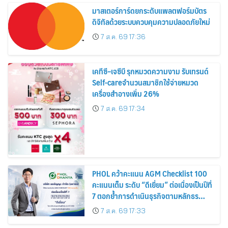
มาสเตอร์การ์ดยกระดับแพลตฟอร์มบัตร
ดิจิทัลด้วยระบบควบคุมความปลอดภัยใหม่
7 ส.ค. 69 17:36
เคทีซี–เจซีบี รุกหมวดความงาม รับเทรนด์
Self-careจำนวนสมาชิกใช้จ่ายหมวด
เครื่องสำอางเพิ่ม 26%
7 ส.ค. 69 17:34
PHOL คว้าคะแนน AGM Checklist 100
คะแนนเต็ม ระดับ “ดีเยี่ยม” ต่อเนื่องเป็นปีที่
7 ตอกย้ำการดำเนินธุรกิจตามหลักธร
รมาภิบาล โปร่งใส สร้างความเชื่อมั่นผู้ถือ
7 ส.ค. 69 17:33
หุ้น