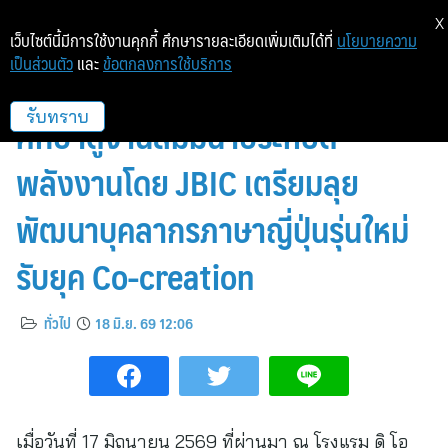
X
เว็บไซต์นี้มีการใช้งานคุกกี้ ศึกษารายละเอียดเพิ่มเติมได้ที่
นโยบายความ
เป็นส่วนตัว
และ
ข้อตกลงการใช้บริการ
คณะศิลปศาสตร์ ม.ศรีปทุม ร่วม
ศึกษาดูงานสัมมนาประหยัด
รับทราบ
พลังงานโดย JBIC เตรียมลุย
พัฒนาบุคลากรภาษาญี่ปุ่นรุ่นใหม่
รับยุค Co-creation
ทั่วไป
18 มิ.ย. 69 12:06
เมื่อวันที่ 17 มิถุนายน 2569 ที่ผ่านมา ณ โรงแรม ดิ โอ