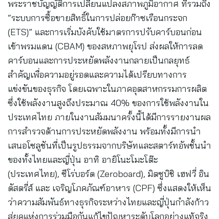
พระราชบัญญัติการเปลี่ยนแปลงสภาพภูมิอากาศ ที่รวมถึง
“ระบบการซื้อขายสิทธิ์ในการปล่อยก๊าซเรือนกระจก
(ETS)” และการเริ่มบังคับใช้มาตรการปรับคาร์บอนก่อน
เข้าพรมแดน (CBAM) ของสหภาพยุโรป ส่งผลให้การลด
คาร์บอนและการประหยัดพลังงานกลายเป็นกลยุทธ์
สำคัญเพื่อความอยู่รอดและความได้เปรียบทางการ
แข่งขันของธุรกิจ โดยเฉพาะในภาคอุตสาหกรรมการผลิต
ซึ่งใช้พลังงานสูงถึงประมาณ 40% ของการใช้พลังงานใน
ประเทศไทย ภายในงานสัมมนาครั้งนี้ได้มีการรายงานผล
การสำรวจด้านการประหยัดพลังงาน พร้อมทั้งมีการนำ
เสนอโซลูชันที่เป็นรูปธรรมจากบริษัทและสตาร์ทอัพชั้นนำ
ของทั้งไทยและญี่ปุ่น อาทิ อายิโนะโมะโต๊ะ
(ประเทศไทย), ซีโร่บอร์ด (Zeroboard), มิตซูบิชิ เฮฟวี่ อิน
ดัสตรี่ส์ และ เจริญโภคภัณฑ์อาหาร (CPF) ซึ่งแสดงให้เห็น
ว่าความสัมพันธ์ทางธุรกิจระหว่างไทยและญี่ปุ่นกำลังก้าว
สู่ยุคแห่งการร่วมมือกันแก้ไขปัญหาระดับโลกอย่างแท้จริง