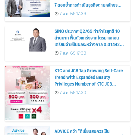
7 ตอกย้ำการดำเนินธุรกิจตามหลักธร
รมาภิบาล โปร่งใส สร้างความเชื่อมั่นผู้ถือ
7 ส.ค. 69 17:33
หุ้น
SINO ประกาศ Q2/69 ทำกำไรสุทธิ 10
ล้านบาท ฟื้นตัวแกร่งจากไตรมาสก่อน
เตรียมจ่ายปันผลระหว่างกาล 0.014423
บาทต่อหุ้น ครึ่งปีหลังมุ่งเติบโตต่อเนื่อง
7 ส.ค. 69 17:33
KTC and JCB Tap Growing Self-Care
Trend with Expanded Beauty
Privileges Number of KTC JCB
Cardmembers Spending on
7 ส.ค. 69 17:30
Cosmetics Rises 26%
ADVICE คว้า “ดีเยี่ยมสมควรเป็น