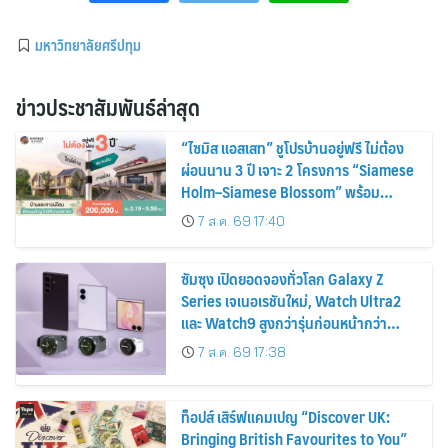
มหาวิทยาลัยศรีปทุม
ข่าวประชาสัมพันธ์ล่าสุด
“ไซมิส แอสเสท” ชูโปรบ้านอยู่ฟรี ไม่ต้อง
ผ่อนนาน 3 ปี เจาะ 2 โครงการ “Siamese
Holm–Siamese Blossom” พร้อม
ส่วนลดและสิทธิพิเศษถึง 31 สิงหาคม
7 ส.ค. 69 17:40
2569
ซัมซุง เปิดยอดจองทั่วโลก Galaxy Z
Series เจเนอเรชันใหม่, Watch Ultra2
และ Watch9 สูงกว่ารุ่นก่อนหน้ากว่า
30%
7 ส.ค. 69 17:38
ท็อปส์ เสิร์ฟแคมเปญ “Discover UK:
Bringing British Favourites to You”