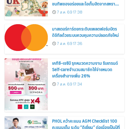
ขนทัพของอร่อยและไอเท็มฮิตจากสหราช
อาณาจักร ส่งตรงถึงมือตั้งแต่วันนี้ – 18
7 ส.ค. 69 17:38
สิงหาคมนี้
มาสเตอร์การ์ดยกระดับแพลตฟอร์มบัตร
ดิจิทัลด้วยระบบควบคุมความปลอดภัยใหม่
7 ส.ค. 69 17:36
เคทีซี–เจซีบี รุกหมวดความงาม รับเทรนด์
Self-careจำนวนสมาชิกใช้จ่ายหมวด
เครื่องสำอางเพิ่ม 26%
7 ส.ค. 69 17:34
PHOL คว้าคะแนน AGM Checklist 100
คะแนนเต็ม ระดับ “ดีเยี่ยม” ต่อเนื่องเป็นปีที่