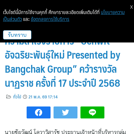
X
เว็บไซต์นี้มีการใช้งานคุกกี้ ศึกษารายละเอียดเพิ่มเติมได้ที่
นโยบายความ
เป็นส่วนตัว
และ
ข้อตกลงการใช้บริการ
บางจากฯ – เวิร์คพอยท์ ร่วมยินดีใน
ความสำเร็จรายการ “Genwit
รับทราบ
อัจฉริยะพันธุ์ใหม่ Presented by
Bangchak Group” คว้ารางวัล
นาฏราช ครั้งที่ 17 ประจำปี 2568
ทั่วไป
21 พ.ค. 69 17:14
นายชัยวัฒน์ โควาวิสารัช ประธานเจ้าหน้าที่บริหารกลุ่ม