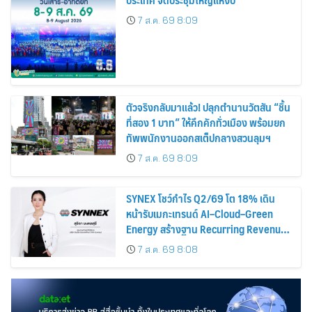
7 ส.ค. 69 8:09
ตัวจริงกลับมาแล้ว! ปลุกตำนานวัตสัน “ชิ้น
ที่สอง 1 บาท” ให้คึกคักทั่วเมือง พร้อมยก
ทัพพนักงานออกสเต็ปกลางสวนลุมฯ
7 ส.ค. 69 8:09
SYNEX โชว์กำไร Q2/69 โต 18% เดิน
หน้ารับเมกะเทรนด์ AI–Cloud–Green
Energy สร้างฐาน Recurring Revenue
เร่งเครื่อง New Growth Engine รับการ
7 ส.ค. 69 8:08
เติบโตระยะยาว พร้อมจ่ายปันผลระหว่าง
กาล 0.10 บาทต่อหุ้น