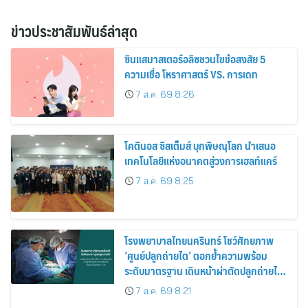
ข่าวประชาสัมพันธ์ล่าสุด
ซินแสมาสเตอร์อลิซชวนไขข้อสงสัย 5
ความเชื่อ โหราศาสตร์ VS. การเดท
7 ส.ค. 69 8:26
โคตินอส ซิสเต็มส์ บุกพิษณุโลก นำเสนอ
เทคโนโลยีแห่งอนาคตสู่วงการเฮลท์แคร์
7 ส.ค. 69 8:25
โรงพยาบาลไทยนครินทร์ โชว์ศักยภาพ
‘ศูนย์ปลูกถ่ายไต’ ตอกย้ำความพร้อม
ระดับมาตรฐาน เดินหน้าผ่าตัดปลูกถ่ายไต
สำเร็จ 2 รายพร้อมกัน จากผู้บริจาคอวัยวะ
7 ส.ค. 69 8:21
รายเดียวกัน