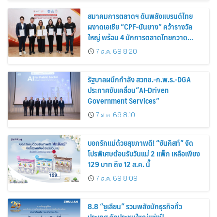
สมาคมการตลาดฯ ดันพลังแบรนด์ไทย
ผงาดเอเชีย “CPF-นันยาง” คว้ารางวัล
ใหญ่ พร้อม 4 นักการตลาดไทยกวาด
รางวัลบุคคลเวที AMF AMEA & YWN
7 ส.ค. 69 8:20
2026
รัฐบาลผนึกกำลัง สวทช.-ก.พ.ร.-DGA
ประกาศขับเคลื่อน“AI-Driven
Government Services”
7 ส.ค. 69 8:10
บอกรักแม่ด้วยสุขภาพดี! “ซันคิสท์” จัด
โปรพิเศษต้อนรับวันแม่ 2 แพ็ก เหลือเพียง
129 บาท ถึง 12 ส.ค. นี้
7 ส.ค. 69 8:09
8.8 “ซูเลียน” รวมพลังนักธุรกิจทั่ว
ประเทศ จัดประชุมใหญ่แห่งปี