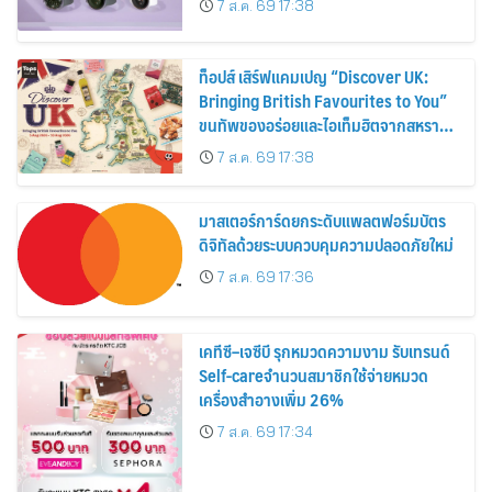
7 ส.ค. 69 17:38
ท็อปส์ เสิร์ฟแคมเปญ “Discover UK:
Bringing British Favourites to You”
ขนทัพของอร่อยและไอเท็มฮิตจากสหราช
อาณาจักร ส่งตรงถึงมือตั้งแต่วันนี้ – 18
7 ส.ค. 69 17:38
สิงหาคมนี้
มาสเตอร์การ์ดยกระดับแพลตฟอร์มบัตร
ดิจิทัลด้วยระบบควบคุมความปลอดภัยใหม่
7 ส.ค. 69 17:36
เคทีซี–เจซีบี รุกหมวดความงาม รับเทรนด์
Self-careจำนวนสมาชิกใช้จ่ายหมวด
เครื่องสำอางเพิ่ม 26%
7 ส.ค. 69 17:34