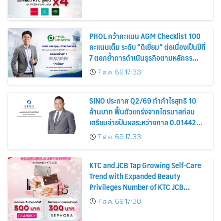
PHOL คว้าคะแนน AGM Checklist 100
คะแนนเต็ม ระดับ “ดีเยี่ยม” ต่อเนื่องเป็นปีที่
7 ตอกย้ำการดำเนินธุรกิจตามหลักธร
รมาภิบาล โปร่งใส สร้างความเชื่อมั่นผู้ถือ
7 ส.ค. 69 17:33
หุ้น
SINO ประกาศ Q2/69 ทำกำไรสุทธิ 10
ล้านบาท ฟื้นตัวแกร่งจากไตรมาสก่อน
เตรียมจ่ายปันผลระหว่างกาล 0.014423
บาทต่อหุ้น ครึ่งปีหลังมุ่งเติบโตต่อเนื่อง
7 ส.ค. 69 17:33
KTC and JCB Tap Growing Self-Care
Trend with Expanded Beauty
Privileges Number of KTC JCB
Cardmembers Spending on
7 ส.ค. 69 17:30
Cosmetics Rises 26%