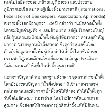
เทคโนโลยีพระจอมเกล้าธนบุรี (มจธ.) และประธาน
ภูมิภาคเอเชีย สมาคมผู้เลี้ยงผึ้งนานาชาติ (International
Federation of Beekeepers’ Association: Apimondia)
สมาคมผึ้งโลกมีอายุกว่า 129 ปี กล่าวว่า “แม้ตลาดน้ำผึ้ง
โลกจะมีมูลค่าสูงถึง 4 แสนล้านบาท แต่ผู้บริโภคส่วนใหญ่
กลับคุ้นเคยและนิยมน้ำผึ้งพันธุ์ฝรั่งมากกว่า สาเหตุสำคัญ
มาจาก “มาตรฐานน้ำผึ้งสากล” ซึ่งถูกกำหนดขึ้นโดย
อ้างอิงข้อมูลจากผึ้งพันธุ์ฝรั่ง ทำให้น้ำผึ้งไทยซึ่งมีกรด
ธรรมชาติสูงและมีเอนไซม์ที่แตกต่าง มักถูกประเมินว่า
‘ไม่ผ่านเกณฑ์’ ทั้งที่เป็นน้ำผึ้งคุณภาพดี”
นอกจากปัญหาด้านมาตรฐานดังกล่าว อุตสาหกรรมน้ำผึ้ง
โลกยังประสบปัญหา “น้ำผึ้งปลอม” ที่เข้ามาแทรกแซง
กลไกตลาดและดึงราคาน้ำผึ้งแท้ให้ต่ำลง ทำให้น้ำผึ้งถูก
รับซื้อในลักษณะ ‘เหมาจ่าย’ โดยไม่มีการคัดแยกเกรด
คุณภาพ ซึ่งส่งผลให้เกษตรกรผู้ผลิตน้ำผึ้งแท้ที่มีต้นทุน