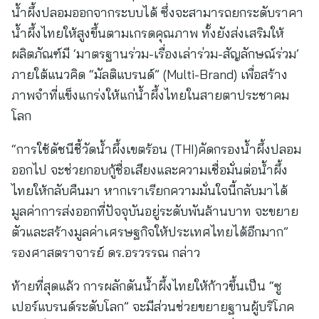
น้ำผึ้งปลอมออกจากระบบได้ ซึ่งจะสามารถยกระดับราคา
น้ำผึ้งไทยให้สูงขึ้นตามเกรดคุณภาพ ทั้งยังส่งเสริมให้
ผลิตภัณฑ์มี ‘มาตรฐานร่วม-เรื่องเล่าร่วม-สัญลักษณ์ร่วม’
ภายใต้แนวคิด “มัลติแบรนด์” (Multi-Brand) เพื่อสร้าง
ภาพจำที่แข็งแกร่งให้แก่น้ำผึ้งไทยในสายตาประชาคม
โลก
“การใช้ดัชนีชี้วัดน้ำผึ้งเขตร้อน (THI)คัดกรองน้ำผึ้งปลอม
ออกไป จะช่วยกอบกู้ชื่อเสียงและความเชื่อมั่นต่อน้ำผึ้ง
ไทยให้กลับคืนมา หากเราเรียกความมั่นใจนี้กลับมาได้
มูลค่าการส่งออกที่ปัจจุบันอยู่ระดับพันล้านบาท จะขยาย
ตัวและสร้างมูลค่าเศรษฐกิจให้ประเทศไทยได้อีกมาก”
รองศาสตราจารย์ ดร.อรวรรณ กล่าว
ท้ายที่สุดแล้ว การผลักดันน้ำผึ้งไทยให้ก้าวขึ้นเป็น “ซู
เปอร์แบรนด์ระดับโลก” จะมีส่วนช่วยขยายฐานผู้บริโภค