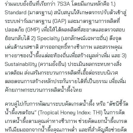
ร่วมแบบยั่งยืนที่เรียกว่า 7S3A โดยมีแกนหลักคือ 1.)
Standard (มาตรฐาน) สนับสนุนให้เกษตรกรปรับตัวเข้าสู่
ระบบฟาร์มมาตรฐาน (GAP) และมาตรฐานการผลิตที่
ปลอดภัย (GMP) เพื่อให้ได้ผลผลิตที่สะอาดและตรวจสอบ
ย้อนกลับได้ 2) Specialty (เอกลักษณ์เฉพาะถิ่น) ดึงจุด
เด่นด้านรสชาติ สารออกฤทธิ์ทางชีวภาพ และสรรพคุณ
ทางยาของน้ำผึ้งแต่ละท้องถิ่นเพื่อสร้างมูลค่าเพิ่ม และ 3)
Sustainability (ความยั่งยืน) ประเมินผลกระทบทางสิ่ง
แวดล้อม ส่งเสริมกระบวนการผลิตที่เอื้อต่อระบบนิเวศ
ตลอดจนการสร้างหลักประกันรายได้ที่เป็นธรรม เพื่อเพิ่ม
ศักยภาพกระบวนการผลิตน้ำผึ้งไทย
ควบคู่ไปกับการพัฒนาระบบคัดเกรดน้ำผึ้ง หรือ “ดัชนีชี้วัด
น้ำผึ้งเขตร้อน” (Tropical Honey Index: THI) ในการคัด
เกรดน้ำผึ้งตามคุณค่าทางชีวภาพ ช่วยคัดแยกน้ำผึ้งเกรด
พรีเมียมออกจากน้ำผึ้งคุณภาพต่ำ และที่สำคัญคือช่วยคัด