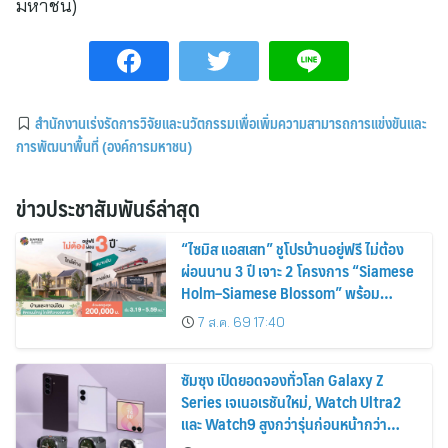
มหาชน)
สำนักงานเร่งรัดการวิจัยและนวัตกรรมเพื่อเพิ่มความสามารถการแข่งขันและ
การพัฒนาพื้นที่ (องค์การมหาชน)
ข่าวประชาสัมพันธ์ล่าสุด
“ไซมิส แอสเสท” ชูโปรบ้านอยู่ฟรี ไม่ต้อง
ผ่อนนาน 3 ปี เจาะ 2 โครงการ “Siamese
Holm–Siamese Blossom” พร้อม
ส่วนลดและสิทธิพิเศษถึง 31 สิงหาคม
7 ส.ค. 69 17:40
2569
ซัมซุง เปิดยอดจองทั่วโลก Galaxy Z
Series เจเนอเรชันใหม่, Watch Ultra2
และ Watch9 สูงกว่ารุ่นก่อนหน้ากว่า
30%