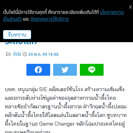
X
เว็บไซต์นี้มีการใช้งานคุกกี้ ศึกษารายละเอียดเพิ่มเติมได้ที่
นโยบายความ
เป็นส่วนตัว
และ
ข้อตกลงการใช้บริการ
ยกระดับน้ำผึ้งไทยสู่ซูเปอร์แบรนด์
ระดับโลก
รับทราบ
ทั่วไป
20 พ.ค. 69 14:48
บพท. หนุนกลุ่ม SIE คลัสเตอร์ชันโรง สร้างความเข้มแข็ง
และยกระดับห่วงโซ่มูลค่าของอุตสาหกรรมน้ำผึ้งไทย
ทลายข้อจำกัดมาตรฐานน้ำผึ้งสากล ฝ่าวิกฤตน้ำผึ้งปลอม
ผลักดันน้ำผึ้งไทยให้โลดแล่นในตลาดน้ำผึ้งโลก ชูบทบาท
ผึ้งไทยในฐานะ Game Changer พลิกโฉมประเทศไทยสู่
ยุคเศรษฐกิจมูลค่าสูง