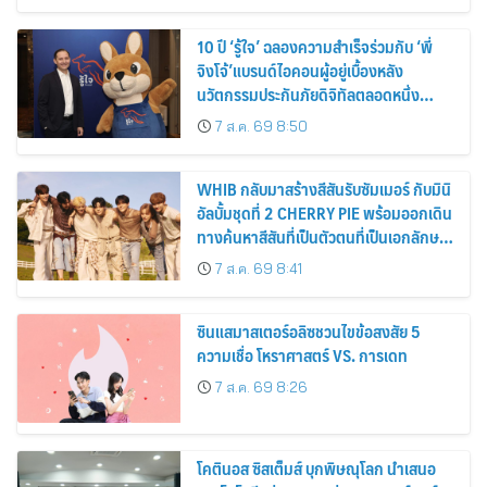
10 ปี ‘รู้ใจ’ ฉลองความสำเร็จร่วมกับ ‘พี่
จิงโจ้’แบรนด์ไอคอนผู้อยู่เบื้องหลัง
นวัตกรรมประกันภัยดิจิทัลตลอดหนึ่ง
ทศวรรษ
7 ส.ค. 69 8:50
WHIB กลับมาสร้างสีสันรับซัมเมอร์ กับมินิ
อัลบั้มชุดที่ 2 CHERRY PIE พร้อมออกเดิน
ทางค้นหาสีสันที่เป็นตัวตนที่เป็นเอกลักษณ์
ของตัวเอง
7 ส.ค. 69 8:41
ซินแสมาสเตอร์อลิซชวนไขข้อสงสัย 5
ความเชื่อ โหราศาสตร์ VS. การเดท
7 ส.ค. 69 8:26
โคตินอส ซิสเต็มส์ บุกพิษณุโลก นำเสนอ