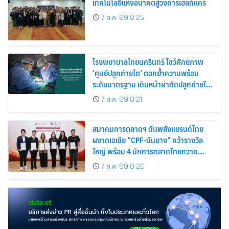
เทคโนโลยีแห่งอนาคตสู่วงการเฮลท์แคร์
7 ส.ค. 69 8:25
โรงพยาบาลไทยนครินทร์ โชว์ศักยภาพ
‘ศูนย์ปลูกถ่ายไต’ ตอกย้ำความพร้อม
ระดับมาตรฐาน เดินหน้าผ่าตัดปลูกถ่ายไต
สำเร็จ 2 รายพร้อมกัน จากผู้บริจาคอวัยวะ
7 ส.ค. 69 8:21
รายเดียวกัน
สมาคมการตลาดฯ ดันพลังแบรนด์ไทย
ผงาดเอเชีย “CPF-นันยาง” คว้ารางวัล
ใหญ่ พร้อม 4 นักการตลาดไทยกวาด
รางวัลบุคคลเวที AMF AMEA & YWN
7 ส.ค. 69 8:20
2026