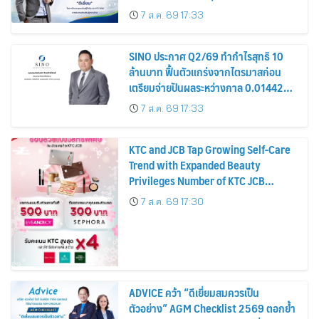
รมาภิบาล โปร่งใส สร้างความเชื่อมั่นผู้ถือ
7 ส.ค. 69 17:33
หุ้น
SINO ประกาศ Q2/69 ทำกำไรสุทธิ 10
ล้านบาท ฟื้นตัวแกร่งจากไตรมาสก่อน
เตรียมจ่ายปันผลระหว่างกาล 0.014423
บาทต่อหุ้น ครึ่งปีหลังมุ่งเติบโตต่อเนื่อง
7 ส.ค. 69 17:33
KTC and JCB Tap Growing Self-Care
Trend with Expanded Beauty
Privileges Number of KTC JCB
Cardmembers Spending on
7 ส.ค. 69 17:30
Cosmetics Rises 26%
ADVICE คว้า “ดีเยี่ยมสมควรเป็น
ตัวอย่าง” AGM Checklist 2569 ตอกย้ำ