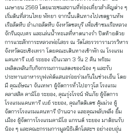
เมษายน 2569 โดยแวะชมสถานที่ท่องเที่ยวสำคัญต่าง ๆ
เริ่มต้นที่สวนไทย พัทยา จากนั้นเดินทางไปเขตฐานทัพ
เรือสัตหีบ อำเภอสัตหีบ จังหวัดชลบุรี เพื่อเข้าชมเรือหลวง
จักรีนฤเบศร และเล่นน้ำทะเลที่หาดนางรำ ปิดท้ายด้วย
การแวะสักการะหลวงพ่อโสธร ณ วัดโสธรวรารามวรวิหาร
จังหวัดฉะเชิงเทรา โดยคณะเดินทางเข้าพัก ณ โรงแรม
แคนทารี เบย์ ระยอง เป็นเวลา 3 วัน 2 คืน พร้อม
เพลิดเพลินกับกิจกรรมการแสดงของน้อง ๆ และรับ
ประทานอาหารบุฟเฟ่ต์แสนอร่อยร่วมกันในช่วงเย็น โดย
มี คุณอัษณา จันเทพา ผู้จัดการทั่วไปอาวุโส โรงแรม
คลาสสิค คามิโอ ระยอง, คุณรุ่งโรจน์ พ้นภัย ผู้จัดการ
โรงแรมแคนทารี เบย์ ระยอง, คุณกิตติเดช คุ้มม่วง ผู้
จัดการโรงแรมแคนทารี บ้านฉาง และคุณพลับพลึง ยิ้ม
เมือง ผู้จัดการโรงแรมคามิโอ แกรนด์ ระยอง มาต้อนรับ
น้อง ๆ และคณะกรรมการมูลนิธิเด็กโสสะฯ อย่างอบอุ่น