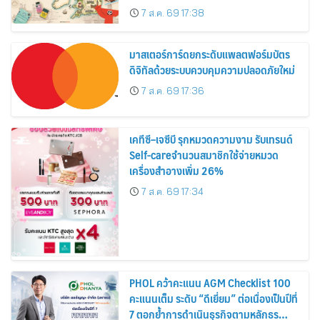
อาณาจักร ส่งตรงถึงมือตั้งแต่วันนี้ – 18
7 ส.ค. 69 17:38
สิงหาคมนี้
มาสเตอร์การ์ดยกระดับแพลตฟอร์มบัตร
ดิจิทัลด้วยระบบควบคุมความปลอดภัยใหม่
7 ส.ค. 69 17:36
เคทีซี–เจซีบี รุกหมวดความงาม รับเทรนด์
Self-careจำนวนสมาชิกใช้จ่ายหมวด
เครื่องสำอางเพิ่ม 26%
7 ส.ค. 69 17:34
PHOL คว้าคะแนน AGM Checklist 100
คะแนนเต็ม ระดับ “ดีเยี่ยม” ต่อเนื่องเป็นปีที่
7 ตอกย้ำการดำเนินธุรกิจตามหลักธร