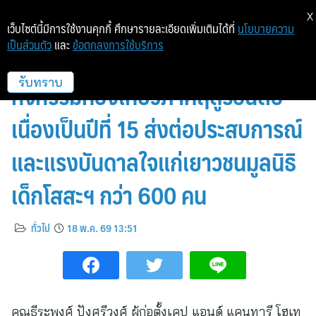
X
เว็บไซต์นี้มีการใช้งานคุกกี้ ศึกษารายละเอียดเพิ่มเติมได้ที่
นโยบายความ
เป็นส่วนตัว
และ
ข้อตกลงการใช้บริการ
เคป แอนด์ แคนทารี โฮเทลส์ จัด
กิจกรรมท่องเที่ยวภาคฤดูร้อนต่อ
รับทราบ
เนื่องเป็นปีที่ 15 ส่งต่อประสบการณ์
และแรงบันดาลใจแก่เยาวชนมูลนิธิ
เด็กโสสะฯ กว่า 600 คน
ทั่วไป
18 พ.ค. 69 13:51
คุณธีระพงศ์ ปังศรีวงศ์ ผู้ก่อตั้งเคป แอนด์ แคนทารี โฮเท