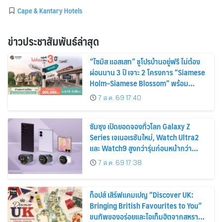
Cape & Kantary Hotels
ข่าวประชาสัมพันธ์ล่าสุด
“ไซมิส แอสเสท” ชูโปรบ้านอยู่ฟรี ไม่ต้อง
ผ่อนนาน 3 ปี เจาะ 2 โครงการ “Siamese
Holm–Siamese Blossom” พร้อม
ส่วนลดและสิทธิพิเศษถึง 31 สิงหาคม
7 ส.ค. 69 17:40
2569
ซัมซุง เปิดยอดจองทั่วโลก Galaxy Z
Series เจเนอเรชันใหม่, Watch Ultra2
และ Watch9 สูงกว่ารุ่นก่อนหน้ากว่า
30%
7 ส.ค. 69 17:38
ท็อปส์ เสิร์ฟแคมเปญ “Discover UK:
Bringing British Favourites to You”
ขนทัพของอร่อยและไอเท็มฮิตจากสหราช