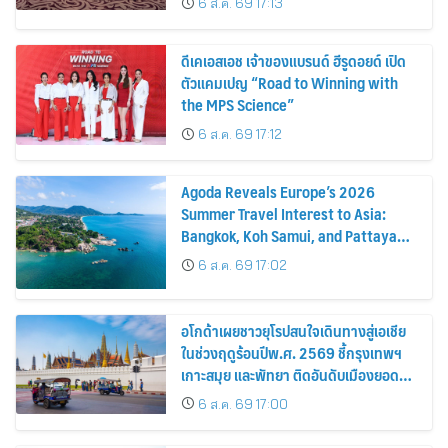
6 ส.ค. 69 17:13
ดีเคเอสเอช เจ้าของแบรนด์ ฮีรูดอยด์ เปิด
ตัวแคมเปญ “Road to Winning with
the MPS Science”
6 ส.ค. 69 17:12
Agoda Reveals Europe’s 2026
Summer Travel Interest to Asia:
Bangkok, Koh Samui, and Pattaya
Among the Top Cities
6 ส.ค. 69 17:02
อโกด้าเผยชาวยุโรปสนใจเดินทางสู่เอเชีย
ในช่วงฤดูร้อนปีพ.ศ. 2569 ชี้กรุงเทพฯ
เกาะสมุย และพัทยา ติดอันดับเมืองยอด
นิยม
6 ส.ค. 69 17:00