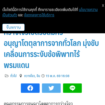
X
เว็บไซต์นี้มีการใช้งานคุกกี้ ศึกษารายละเอียดเพิ่มเติมได้ที่
นโยบายความ
เป็นส่วนตัว
และ
ข้อตกลงการใช้บริการ
คณะกรรมการอนุญาโตตุลาการ
กว่างโจวเปิดรับสมัคร
รับทราบ
อนุญาโตตุลาการจากทั่วโลก มุ่งขับ
เคลื่อนการระงับข้อพิพาทไร้
พรมแดน
ทั่วไป
กวางโจว, จีน
15 พ.ค. 69 16:08
คณะกรรมการอนุญาโตตุลาการกว่างโจว