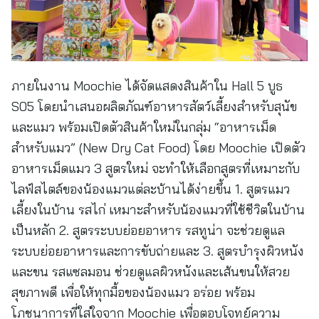
ภายในงาน Moochie ได้จัดแสดงสินค้าใน Hall 5 บูธ
S05 โดยนำเสนอผลิตภัณฑ์อาหารสัตว์เลี้ยงสำหรับสุนัข
และแมว พร้อมเปิดตัวสินค้าใหม่ในกลุ่ม “อาหารเม็ด
สำหรับแมว” (New Dry Cat Food) โดย Moochie เปิดตัว
อาหารเม็ดแมว 3 สูตรใหม่ จะทำให้เลือกสูตรที่เหมาะกับ
ไลฟ์สไตล์ของน้องแมวแต่ละบ้านได้ง่ายขึ้น 1. สูตรแมว
เลี้ยงในบ้าน รสไก่ เหมาะสำหรับน้องแมวที่ใช้ชีวิตในบ้าน
เป็นหลัก 2. สูตรระบบย่อยอาหาร รสทูน่า จะช่วยดูแล
ระบบย่อยอาหารและการขับถ่ายและ 3. สูตรบำรุงผิวหนัง
และขน รสแซลมอน ช่วยดูแลผิวหนังและเส้นขนให้สวย
สุขภาพดี เพื่อให้ทุกมื้อของน้องแมว อร่อย พร้อม
โภชนาการที่ใส่ใจจาก Moochie เพื่อตอบโจทย์ความ