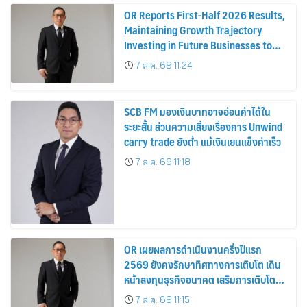
OR Reports First-Half 2026 Results,
Maintaining Growth Trajectory
Investing in Future Businesses to
Strengthen Long-Term Growth
7 ส.ค. 69 11:24
SCB FM มองเงินบาทอาจอ่อนค่าได้ใน
ระยะสั้น ส่วนความเสี่ยงเรื่องการ Unwind
carry trade ยังต่ำ แม้เงินเยนแข็งค่าเร็ว
7 ส.ค. 69 11:18
OR เผยผลการดำเนินงานครึ่งปีแรก
2569 ยังคงรักษาทิศทางการเติบโต เดิน
หน้าลงทุนธุรกิจอนาคต เสริมการเติบโต
ระยะยาว
7 ส.ค. 69 11:15