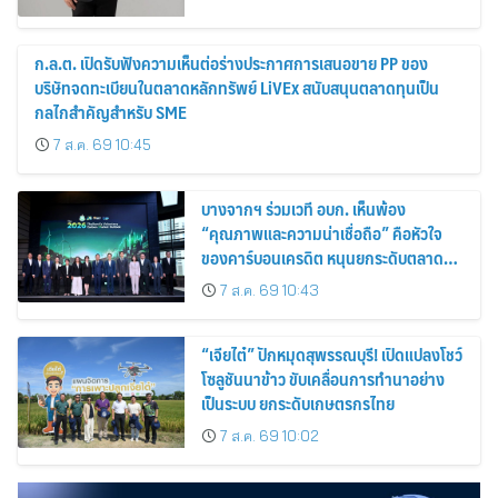
ก.ล.ต. เปิดรับฟังความเห็นต่อร่างประกาศการเสนอขาย PP ของ
บริษัทจดทะเบียนในตลาดหลักทรัพย์ LiVEx สนับสนุนตลาดทุนเป็น
กลไกสำคัญสำหรับ SME
7 ส.ค. 69 10:45
บางจากฯ ร่วมเวที อบก. เห็นพ้อง
“คุณภาพและความน่าเชื่อถือ” คือหัวใจ
ของคาร์บอนเครดิต หนุนยกระดับตลาด
คาร์บอนไทย เชื่อมโยงอาเซียน เปิดโอกาสสู่
7 ส.ค. 69 10:43
ตลาดสากล
“เจียไต๋” ปักหมุดสุพรรณบุรี! เปิดแปลงโชว์
โซลูชันนาข้าว ขับเคลื่อนการทำนาอย่าง
เป็นระบบ ยกระดับเกษตรกรไทย
7 ส.ค. 69 10:02