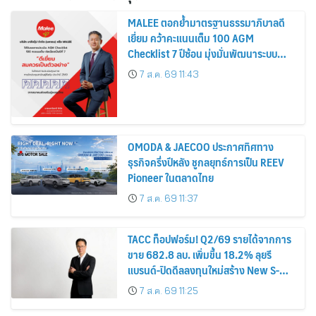
MALEE ตอกย้ำมาตรฐานธรรมาภิบาลดี
เยี่ยม คว้าคะแนนเต็ม 100 AGM
Checklist 7 ปีซ้อน มุ่งมั่นพัฒนาระบบ
กำกับดูกิจการ เพื่อยกระดับสู่มาตรฐาน
7 ส.ค. 69 11:43
สากล
OMODA & JAECOO ประกาศทิศทาง
ธุรกิจครึ่งปีหลัง ชูกลยุทธ์การเป็น REEV
Pioneer ในตลาดไทย
7 ส.ค. 69 11:37
TACC ท็อปฟอร์ม! Q2/69 รายได้จากการ
ขาย 682.8 ลบ. เพิ่มขึ้น 18.2% ลุยรี
แบรนด์-ปิดดีลลงทุนใหม่สร้าง New S-
Curve หนุนอนาคตเติบโตยั่งยืน
7 ส.ค. 69 11:25