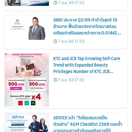
รมาภิบาล โปร่งใส สร้างความเชื่อมั่นผู้ถือ
7 ส.ค. 69 17:33
หุ้น
SINO ประกาศ Q2/69 ทำกำไรสุทธิ 10
ล้านบาท ฟื้นตัวแกร่งจากไตรมาสก่อน
เตรียมจ่ายปันผลระหว่างกาล 0.014423
บาทต่อหุ้น ครึ่งปีหลังมุ่งเติบโตต่อเนื่อง
7 ส.ค. 69 17:33
KTC and JCB Tap Growing Self-Care
Trend with Expanded Beauty
Privileges Number of KTC JCB
Cardmembers Spending on
7 ส.ค. 69 17:30
Cosmetics Rises 26%
ADVICE คว้า “ดีเยี่ยมสมควรเป็น
ตัวอย่าง” AGM Checklist 2569 ตอกย้ำ
มาตรฐานการกำกับดูแลกิจการที่ดี