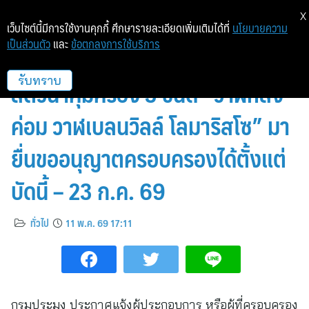
X
เว็บไซต์นี้มีการใช้งานคุกกี้ ศึกษารายละเอียดเพิ่มเติมได้ที่
นโยบายความ
เป็นส่วนตัว
และ
ข้อตกลงการใช้บริการ
กรมประมง…เปิดให้ผู้ครอบครอง
สัตว์น้ำคุ้มครอง 3 ชนิด “วาฬหลัง
รับทราบ
ค่อม วาฬเบลนวิลล์ โลมาริสโซ” มา
ยื่นขออนุญาตครอบครองได้ตั้งแต่
บัดนี้ – 23 ก.ค. 69
ทั่วไป
11 พ.ค. 69 17:11
กรมประมง ประกาศแจ้งผู้ประกอบการ หรือผู้ที่ครอบครอง