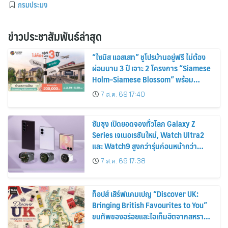
กรมประมง
ข่าวประชาสัมพันธ์ล่าสุด
“ไซมิส แอสเสท” ชูโปรบ้านอยู่ฟรี ไม่ต้อง
ผ่อนนาน 3 ปี เจาะ 2 โครงการ “Siamese
Holm–Siamese Blossom” พร้อม
ส่วนลดและสิทธิพิเศษถึง 31 สิงหาคม
7 ส.ค. 69 17:40
2569
ซัมซุง เปิดยอดจองทั่วโลก Galaxy Z
Series เจเนอเรชันใหม่, Watch Ultra2
และ Watch9 สูงกว่ารุ่นก่อนหน้ากว่า
30%
7 ส.ค. 69 17:38
ท็อปส์ เสิร์ฟแคมเปญ “Discover UK:
Bringing British Favourites to You”
ขนทัพของอร่อยและไอเท็มฮิตจากสหราช
อาณาจักร ส่งตรงถึงมือตั้งแต่วันนี้ – 18