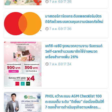
7 ส.ค. 69 17:38
สิงหาคมนี้
มาสเตอร์การ์ดยกระดับแพลตฟอร์มบัตร
ดิจิทัลด้วยระบบควบคุมความปลอดภัยใหม่
7 ส.ค. 69 17:36
เคทีซี–เจซีบี รุกหมวดความงาม รับเทรนด์
Self-careจำนวนสมาชิกใช้จ่ายหมวด
เครื่องสำอางเพิ่ม 26%
7 ส.ค. 69 17:34
PHOL คว้าคะแนน AGM Checklist 100
คะแนนเต็ม ระดับ “ดีเยี่ยม” ต่อเนื่องเป็นปีที่
7 ตอกย้ำการดำเนินธุรกิจตามหลักธร